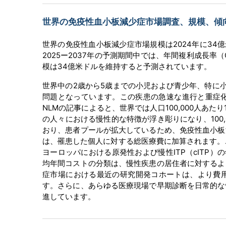
世界の免疫性血小板減少症市場調査、規模、傾向のハ
世界の免疫性血小板減少症市場規模は2024年に34
2025ー2037年の予測期間中では、年間複利成長率（
模は34億米ドルを維持すると予測されています。
世界中の2歳から5歳までの小児および青少年、特に
問題となっています。この疾患の急速な進行と重症化
NLMの記事によると、世界では人口100,000人あた
の人々における慢性的な特徴が浮き彫りになり、100
おり、患者プールが拡大しているため、免疫性血小板
は、罹患した個人に対する総医療費に加算されます。こ
ヨーロッパにおける原発性および慢性ITP（cITP）の年
均年間コストの分類は、慢性疾患の居住者に対するよ
症市場における最近の研究開発コホートは、より費
す。さらに、あらゆる医療現場で早期診断を日常的な
進しています。