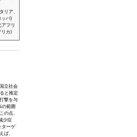
イタリア、
ッパ)
北アフリ
リカ)
国立社会
すると推定
打撃を与
%の範囲
この点、
減少症
をターゲ
えば、