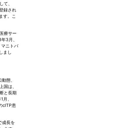
して、
が登録され
ます。こ
医療サー
3年3月、
、マニトバ
しまし
口動態、
上国は、
断と長期
1月、
cITP患
で成長を