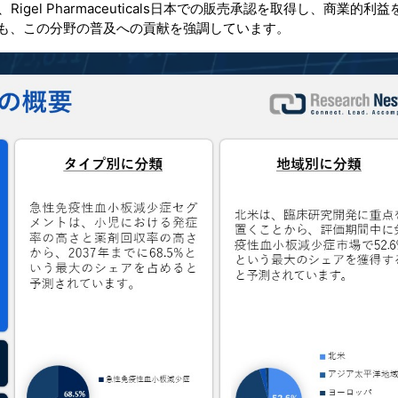
, Ltd.が、Rigel Pharmaceuticals日本での販売承認を取得し、商業的
も、この分野の普及への貢献を強調しています。