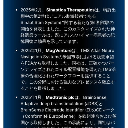
2025年2月、
Sinaptica Therapeutics
は、特許出
願中の第2世代デュアル刺激技術である
SinaptiStim Systemに関する新たな第II相試験の
開始を発表しました。このカスタマイズされた神
経調節ツールは、既にアルツハイマー病患者の記
憶回復に効果を示しています。
2025年1月、
MagVenture
は、TMS Atlas Neuro
Navigation Systemの米国市場における販売承認
をFDAから取得しました。同社は、正確かつパー
ソナライズされたコイル配置機能を備えたTMS治
療の合理化されたワークフローを提供すること
で、この分野における強力なプレゼンスを確立す
ることを目指しました。
2025年1月、
Medtronic plc
は、BrainSense
Adaptive deep brainstimulation (aDBS)と
BrainSense Electrode Identifier (EI)のCEマーク
（Conformité Européenne）を欧州連合および英
国から取得しました。この承認により、同社はパ