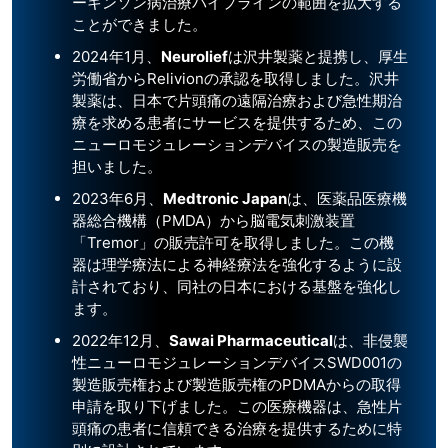
ーキンソン病治療パイプラインの範囲を拡大する
ことができました。
2024年1月、
Neurolief
は沢井製薬と提携し、厚生
労働省からRelivionの承認を取得しました。沢井
製薬は、日本で片頭痛の遠隔治療および急性期治
療を求める患者にサービスを提供するため、この
ニューロモジュレーションデバイスの製造販売を
担いました。
2023年6月、
Medtronic Japan
は、医薬品医療機
器総合機構（PMDA）から脳電気刺激装置
「Tremor」の販売許可を取得しました。この機
器は理学療法による神経療法を強化するように設
計されており、同社の日本における基盤を強化し
ます。
2022年12月、
Sawai Pharmaceutical
は、非侵襲
性ニューロモジュレーションデバイスSWD001の
製造販売権および製造販売権のPDMAからの取得
申請を取り下げました。この医療機器は、急性片
頭痛の患者に信頼できる治療を提供するために特