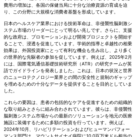
費用の増加は、各国の保健当局に十分な治療資源の育成を迫
り、この分野に大規模な消費者基盤を形成しています。
日本のヘルスケア業界における技術革命は、非侵襲性脳刺激シ
ステム市場のリーダーにとって明るい兆しです。さらに、支援
的な政府は、プロモーションおよび開発プロジェクトを開始す
ることで、浸透を促進しています。学術的指導と卓越性の相乗
効果は、外国投資家にとって有利な機会も生み出し、より多く
の世界的な先駆者の参加を促しています。例えば、2025年2月
には、国際電気通信基礎技術研究所（ATR）の研究チームが英
語でガイドラインを発表しました。これは、日本の状況と世界
のニューロテクノロジー業界との間の安全性と規制のギャップ
を埋めるための十分なデータを提供することを目的としていま
した。
これらの要因は、患者の包括的なケアを促進するための組織的
な取り組みとさらに組み合わされています。彼らは、非侵襲性
脳刺激システム市場からの最新のソリューションを地元の医療
施設に装備するために多額の投資を行っています。例えば、
2024年10月、リハビリテーションおよびヒューマンパフォー
マンス部門は、マウントサイナイ病院に10.0百万米ドル相当の