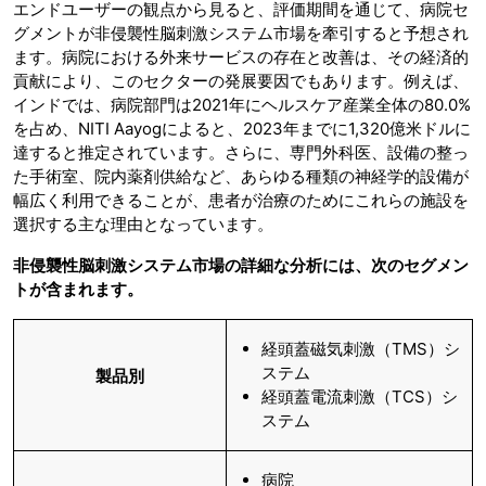
エンドユーザーの観点から見ると、評価期間を通じて、病院セ
グメントが非侵襲性脳刺激システム市場を牽引すると予想され
ます。病院における外来サービスの存在と改善は、その経済的
貢献により、このセクターの発展要因でもあります。例えば、
インドでは、病院部門は2021年にヘルスケア産業全体の80.0%
を占め、NITI Aayogによると、2023年までに1,320億米ドルに
達すると推定されています。さらに、専門外科医、設備の整っ
た手術室、院内薬剤供給など、あらゆる種類の神経学的設備が
幅広く利用できることが、患者が治療のためにこれらの施設を
選択する主な理由となっています。
非侵襲性脳刺激システム市場の詳細な分析には、次のセグメン
トが含まれます。
経頭蓋磁気刺激（TMS）シ
ステム
製品別
経頭蓋電流刺激（TCS）シ
ステム
病院