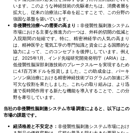
います。このような神経技術の先駆者たちは、消費者層を
拡大し、従来の治療法に革命を起こすことで、この分野の
強固な基盤を築いています。
非侵襲性治療への需要の高まり：
非侵襲性脳刺激システム
市場における主要な推進力の一つは、外科的切開の低減と
入院期間の短縮です。特に、精密神経学の人気の高まり
は、精神医学と電気工学の専門知識と資金による国際的な
協力によって、このコンセプトを後押ししています。例え
ば、2025年1月、インド先端研究開発発明庁（ARIA）は、
低侵襲性脳深部刺激技術のブレークスルーを実現するため
に4.1百万米ドルを投資しました。この助成金は、パーキ
ンソン病治療における精密神経技術プログラムの加速に不
可欠な役割を果たしました。これらの取り組みは、より迅
速で長時間作用する新たな機能を導入することで、この分
野を牽引しています。
当社の非侵襲性脳刺激システム市場 調査によると、以下はこの
市場の課題です。
経済格差と不安定さ：
非侵襲性脳刺激システム市場におけ
る製品の価格変動は、広範な普及を阻む大きな要因となっ