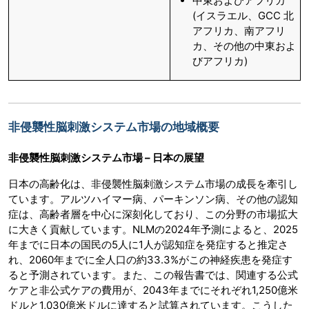
中東およびアフリカ
(イスラエル、GCC 北
アフリカ、南アフリ
カ、その他の中東およ
びアフリカ)
非侵襲性脳刺激システム市場の地域概要
非侵襲性脳刺激システム市場 – 日本の展望
日本の高齢化は、非侵襲性脳刺激システム市場の成長を牽引し
ています。アルツハイマー病、パーキンソン病、その他の認知
症は、高齢者層を中心に深刻化しており、この分野の市場拡大
に大きく貢献しています。NLMの2024年予測によると、2025
年までに日本の国民の5人に1人が認知症を発症すると推定さ
れ、2060年までに全人口の約33.3%がこの神経疾患を発症す
ると予測されています。また、この報告書では、関連する公式
ケアと非公式ケアの費用が、2043年までにそれぞれ1,250億米
ドルと1,030億米ドルに達すると試算されています。こうした