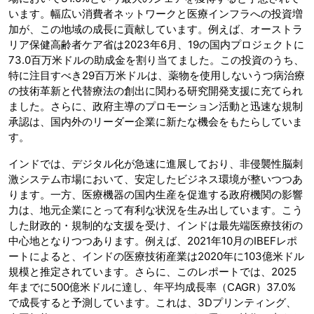
います。幅広い消費者ネットワークと医療インフラへの投資増
加が、この地域の成長に貢献しています。例えば、オーストラ
リア保健高齢者ケア省は2023年6月、19の国内プロジェクトに
73.0百万米ドルの助成金を割り当てました。この投資のうち、
特に注目すべき29百万米ドルは、薬物を使用しないうつ病治療
の技術革新と代替療法の創出に関わる研究開発支援に充てられ
ました。さらに、政府主導のプロモーション活動と迅速な規制
承認は、国内外のリーダー企業に新たな機会をもたらしていま
す。
インドでは、デジタル化が急速に進展しており、非侵襲性脳刺
激システム市場において、安定したビジネス環境が整いつつあ
ります。一方、医療機器の国内生産を促進する政府機関の影響
力は、地元企業にとって有利な状況を生み出しています。こう
した財政的・規制的な支援を受け、インドは最先端医療技術の
中心地となりつつあります。例えば、2021年10月のIBEFレポ
ートによると、インドの医療技術産業は2020年に103億米ドル
規模と推定されています。さらに、このレポートでは、2025
年までに500億米ドルに達し、年平均成長率（CAGR）37.0%
で成長すると予測しています。これは、3Dプリンティング、