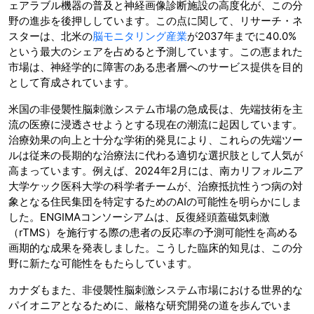
ェアラブル機器の普及と神経画像診断施設の高度化が、この分
野の進歩を後押ししています。この点に関して、リサーチ・ネ
スターは、北米の
脳モニタリング産業
が2037年までに40.0%
という最大のシェアを占めると予測しています。この恵まれた
市場は、神経学的に障害のある患者層へのサービス提供を目的
として育成されています。
米国の非侵襲性脳刺激システム市場の急成長は、先端技術を主
流の医療に浸透させようとする現在の潮流に起因しています。
治療効果の向上と十分な学術的発見により、これらの先端ツー
ルは従来の長期的な治療法に代わる適切な選択肢として人気が
高まっています。例えば、2024年2月には、南カリフォルニア
大学ケック医科大学の科学者チームが、治療抵抗性うつ病の対
象となる住民集団を特定するためのAIの可能性を明らかにしま
した。ENGIMAコンソーシアムは、反復経頭蓋磁気刺激
（rTMS）を施行する際の患者の反応率の予測可能性を高める
画期的な成果を発表しました。こうした臨床的知見は、この分
野に新たな可能性をもたらしています。
カナダもまた、非侵襲性脳刺激システム市場における世界的な
パイオニアとなるために、厳格な研究開発の道を歩んでいま