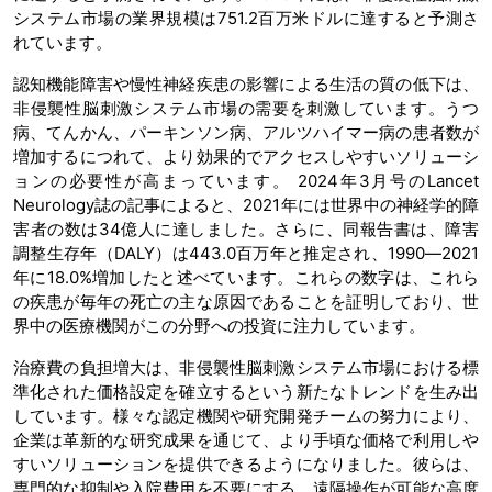
システム市場の業界規模は751.2百万米ドルに達すると予測さ
れています。
認知機能障害や慢性神経疾患の影響による生活の質の低下は、
非侵襲性脳刺激システム市場の需要を刺激しています。うつ
病、てんかん、パーキンソン病、アルツハイマー病の患者数が
増加するにつれて、より効果的でアクセスしやすいソリューシ
ョンの必要性が高まっています。 2024年3月号のLancet
Neurology誌の記事によると、2021年には世界中の神経学的障
害者の数は34億人に達しました。さらに、同報告書は、障害
調整生存年（DALY）は443.0百万年と推定され、1990―2021
年に18.0%増加したと述べています。これらの数字は、これら
の疾患が毎年の死亡の主な原因であることを証明しており、世
界中の医療機関がこの分野への投資に注力しています。
治療費の負担増大は、非侵襲性脳刺激システム市場における標
準化された価格設定を確立するという新たなトレンドを生み出
しています。様々な認定機関や研究開発チームの努力により、
企業は革新的な研究成果を通じて、より手頃な価格で利用しや
すいソリューションを提供できるようになりました。彼らは、
専門的な抑制や入院費用を不要にする、遠隔操作が可能な高度