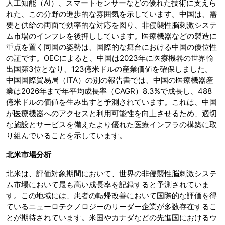
人工知能（AI）、スマートセンサーなどの優れた技術に支えら
れた、この分野の進歩的な雰囲気を示しています。中国は、需
要と供給の両面で効率的な対応を図り、非侵襲性脳刺激システ
ム市場のインフレを後押ししています。医療機器などの製造に
重点を置く同国の姿勢は、国際的な舞台における中国の優位性
の証です。OECによると、中国は2023年に医療機器の世界輸
出国第3位となり、123億米ドルの産業価値を確保しました。
中国国際貿易局（ITA）の別の報告書では、中国の医療機器産
業は2026年まで年平均成長率（CAGR）8.3%で成長し、488
億米ドルの価値を生み出すと予測されています。これは、中国
が医療機器へのアクセスと利用可能性を向上させるため、適切
な施設とサービスを備えたより優れた医療インフラの構築に取
り組んでいることを示しています。
北米市場分析
北米は、評価対象期間において、世界の非侵襲性脳刺激システ
ム市場において最も高い成長率を記録すると予測されていま
す。この地域には、患者の転帰改善において国際的な評価を得
ているニューロテクノロジーのリーダー企業が多数存在するこ
とが期待されています。米国やカナダなどの先進国におけるウ