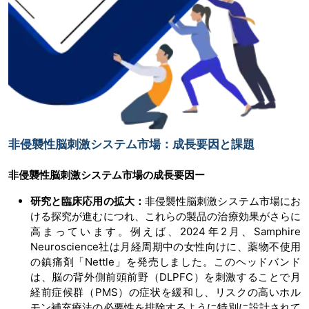
非侵襲性脳刺激システム市場：成長要因と課題
非侵襲性脳刺激システム市場の
成長要因ー
研究と臨床応用の拡大：
非侵襲性脳刺激システム市場にお
ける探究が進むにつれ、これらの製品の治療効果がさらに
高まっています。例えば、2024年2月、Samphire
Neuroscience社は月経周期中の女性向けに、薬物不使用
の鎮痛剤「Nettle」を発売しました。このヘッドバンド
は、脳の背外側前頭前野（DLPFC）を刺激することで月
経前症候群（PMS）の症状を緩和し、リスクの高いホル
モン補充療法の必要性を排除するように特別に設計されて