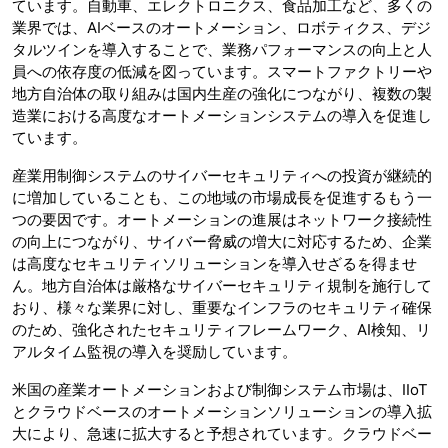
ています。自動車、エレクトロニクス、食品加工など、多くの
業界では、AIベースのオートメーション、ロボティクス、デジ
タルツインを導入することで、業務パフォーマンスの向上と人
員への依存度の低減を図っています。スマートファクトリーや
地方自治体の取り組みは国内生産の強化につながり、複数の製
造業における高度なオートメーションシステムの導入を促進し
ています。
産業用制御システムのサイバーセキュリティへの投資が継続的
に増加していることも、この地域の市場成長を促進するもう一
つの要因です。オートメーションの進展はネットワーク接続性
の向上につながり、サイバー脅威の増大に対応するため、企業
は高度なセキュリティソリューションを導入せざるを得ませ
ん。地方自治体は厳格なサイバーセキュリティ規制を施行して
おり、様々な業界に対し、重要なインフラのセキュリティ確保
のため、強化されたセキュリティフレームワーク、AI検知、リ
アルタイム監視の導入を奨励しています。
米国の産業オートメーションおよび制御システム市場は、IIoT
とクラウドベースのオートメーションソリューションの導入拡
大により、急速に拡大すると予想されています。クラウドベー