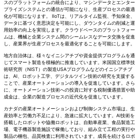
スのプラットフォームの統合により、マシンデータとエンター
プライズシステムとの通信が可能になり、生産プロセスの最適
化が可能になります。 IIoTは、リアルタイム監視、予知保全、
データに基づく意思決定を可能にし、ダウンタイムの削減と運
用効率の向上を実現します。クラウドベースのプラットフォー
ムは、機械と企業システム間のシームレスなデータ交換を促進
し、産業界が生産プロセスを最適化することを可能にします。
地方自治体は、様々なイニシアチブや資金提供プログラムを通
じてスマート製造を積極的に推進しています。米国国立標準技
術研究所（NIST）の製造USAプログラムなどのイニシアチブ
は、AI、ロボット工学、デジタルツイン技術の研究を支援する
ことで、産業オートメーションの導入を促進しています。さら
に、オートメーション技術への投資に対する税制優遇措置や助
成金は、企業の製造プロセスの近代化を促進しています。
カナダの産業オートメーションおよび制御システム市場は、生
産効率と労働力不足により、急速に拡大しています。AI技術を
搭載したロボットや協働ロボットは、自動車産業、食品製造工
場、電子機器製造施設で稼働しており、組み立て工程の実行や
製品の梱包、品質検査に利用されています。成長を続けるロボ