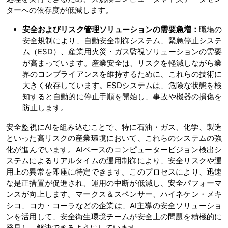
ターへの依存度が低減します。
安全およびリスク管理ソリューションの需要急増：
職場の
安全規制により、自動安全制御システム、緊急停止システ
ム（ESD）、産業用火災・ガス監視ソリューションの需要
が高まっています。産業安全は、リスクを軽減しながら業
界のコンプライアンスを維持するために、これらの技術に
大きく依存しています。ESDシステムは、危険な状態を検
知すると自動的に停止手順を開始し、事故や機器の損傷を
防止します。
安全監視にAIを組み込むことで、特に石油・ガス、化学、製造
といった高リスクの産業環境において、これらのシステムの強
化が進んでいます。AIベースのコンピュータービジョン検出シ
ステムによるリアルタイムの運用制御により、安全リスクや運
用上の異常を即座に特定できます。このプロセスにより、迅速
な是正措置が促進され、運用の中断が低減し、安全パフォーマ
ンスが向上します。マークス＆スペンサー、ハイネケン・メキ
シコ、コカ・コーラなどの企業は、AI主導の安全ソリューショ
ンを活用して、安全衛生環境チームが安全上の問題を積極的に
発見し、解決できるようにしています。