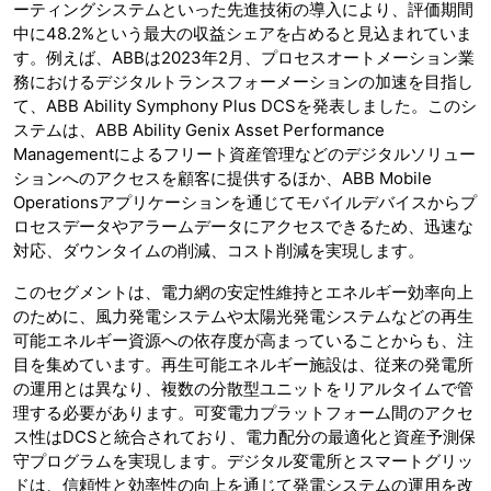
ーティングシステムといった先進技術の導入により、評価期間
中に48.2%という最大の収益シェアを占めると見込まれていま
す。例えば、ABBは2023年2月、プロセスオートメーション業
務におけるデジタルトランスフォーメーションの加速を目指し
て、ABB Ability Symphony Plus DCSを発表しました。このシ
ステムは、ABB Ability Genix Asset Performance
Managementによるフリート資産管理などのデジタルソリュー
ションへのアクセスを顧客に提供するほか、ABB Mobile
Operationsアプリケーションを通じてモバイルデバイスからプ
ロセスデータやアラームデータにアクセスできるため、迅速な
対応、ダウンタイムの削減、コスト削減を実現します。
このセグメントは、電力網の安定性維持とエネルギー効率向上
のために、風力発電システムや太陽光発電システムなどの再生
可能エネルギー資源への依存度が高まっていることからも、注
目を集めています。再生可能エネルギー施設は、従来の発電所
の運用とは異なり、複数の分散型ユニットをリアルタイムで管
理する必要があります。可変電力プラットフォーム間のアクセ
ス性はDCSと統合されており、電力配分の最適化と資産予測保
守プログラムを実現します。デジタル変電所とスマートグリッ
ドは、信頼性と効率性の向上を通じて発電システムの運用を改