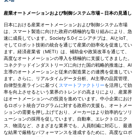
産業オートメーションおよび制御システム市場 – 日本の見通し
日本における産業オートメーションおよび制御システム市場
は、スマート製造に向けた政府の積極的な取り組みにより、急
速に成長しています。Society 5.0イニシアチブは、AIとIoT、
そしてロボット技術の統合を通じて産業の効率化を促進してい
ます。経済産業省（METI）は、補助金や政策改革を通じて、
高度なオートメーションの導入を積極的に支援してきました。
コネクテッドインダストリーズに向けた国の戦略的推進は、AI
主導のオートメーションと従来の製造業との連携を促進してい
ます。さらに、リアルタイムデータ分析、AI主導の品質管理、
自律型生産ラインに基づく
スマートファクトリー
を活用して効
率を向上させるという業界のトレンドの高まりにより、産業界
はオートメーションへの投資を進めています。中小企業におけ
るロボット統合プログラムに対する政府の支援も、オートメー
ションの需要を押し上げており、メーカーはより効率的なソリ
ューションの採用を促しています。自動車、エレクトロニク
ス、物流など、さまざまな業界でも、人員削減に対応し、最適
な結果で厳格なパフォーマンスを達成するために、高度なロボ