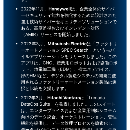
2022年11月、
Honeywell
は、企業全体のサイバ
ーセキュリティ能力を強化するために設計された
運用技術サイバーセキュリティソリューションで
ある、高度監視およびインシデント対応
（AMIR）サービスを開始しました。
2023年3月、
Mitsubishi Electric
は「ファクトリ
ーオートメーション SPEC Search」というモバ
イルアプリケーションをリリースしました。この
アプリは、CNC、産業用ロボットおよび協働ロボ
ット、放電加工機（EDM）、省エネデバイス、一
部のHMIなど、デジタル製造システムの開発に使
用されるファクトリーオートメーション製品の選
択と比較を支援します。
2022年3月、
Hitachi Vantara
は「Lumada
DataOps Suite」を発表しました。このスイート
は、エンタープライズおよび産業用制御システム
向けのデータ統合、オーケストレーション、管理
機能を提供し、データ管理プロセスを簡素化し、
データガバナンスと品質管理を実現します。クラ