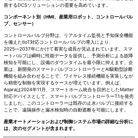
善するDCSソリューションの需要を高めています。
コンポーネント別（
HMI、産業用ロボット、コントロールバル
ブ、センサー）
コントロールバルブ分野は、リアルタイム監視と予知保全機能
を備えたIIoT対応コントロールバルブの導入により、
2025―2037年にかけて着実な成長が見込まれています。スマ
ートバルブは瞬時に性能データを提供し、予測分析による故障
検知を可能にし、設備のダウンタイムを最小限に抑えます。企
業は、新開発のスマートバルブコントローラーとAI駆動型診断
機能を組み合わせることで、ワイヤレス接続機能を実装しなが
ら精密な制御を実現するケースが増えています。例えば、
Aqaraは2024年11月、スマートホーム統合を目的としたMatter
対応デバイスとして、スマートバルブコントローラーT1を発売
しました。このコントローラーは既存の止水バルブに接続する
ことで、遠隔操作と漏水検知時の自動遮断を可能にします。
産業オートメーションおよび制御システム市場の詳細な分析に
は、次のセグメントが含まれます。