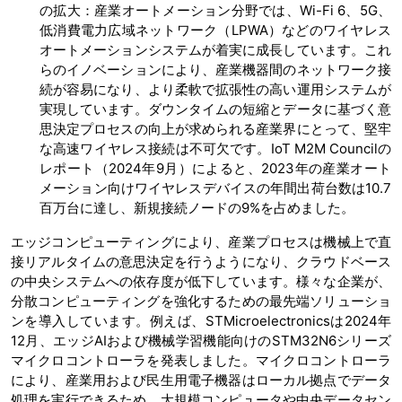
の拡大：産業オートメーション分野では、Wi-Fi 6、5G、
低消費電力広域ネットワーク（LPWA）などのワイヤレス
オートメーションシステムが着実に成長しています。これ
らのイノベーションにより、産業機器間のネットワーク接
続が容易になり、より柔軟で拡張性の高い運用システムが
実現しています。ダウンタイムの短縮とデータに基づく意
思決定プロセスの向上が求められる産業界にとって、堅牢
な高速ワイヤレス接続は不可欠です。IoT M2M Councilの
レポート（2024年9月）によると、2023年の産業オート
メーション向けワイヤレスデバイスの年間出荷台数は10.7
百万台に達し、新規接続ノードの9%を占めました。
エッジコンピューティングにより、産業プロセスは機械上で直
接リアルタイムの意思決定を行うようになり、クラウドベース
の中央システムへの依存度が低下しています。様々な企業が、
分散コンピューティングを強化するための最先端ソリューショ
ンを導入しています。例えば、STMicroelectronicsは2024年
12月、エッジAIおよび機械学習機能向けのSTM32N6シリーズ
マイクロコントローラを発表しました。マイクロコントローラ
により、産業用および民生用電子機器はローカル拠点でデータ
処理を実行できるため、大規模コンピュータや中央データセン