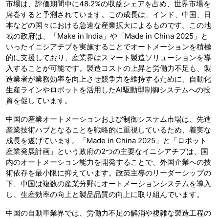
市場は、評価期間中に48.2%の収益シェアを占め、世界市場を
席巻すると予測されています。この成長は、インド、中国、日
本などの国々における急速な産業拡大によるものです。この地
域の政府は、「Make in India」や「Made in China 2025」と
いったイニシアチブを実施することでオートメーションを積極
的に支援しており、産業界はスマート製造ソリューションを導
入することが可能です。製造コストの上昇と労働力不足も、製
造業者が業務効率を向上させ競争力を維持するために、自動化
生産ラインやロボットを活用したAI駆動型制御システムへの投
資を促しています。
中国の産業オートメーションおよび制御システム市場は、先進
産業技術ハブとなることを戦略的に重視しているため、着実な
成長を遂げています。「Made in China 2025」と「ロボット
産業発展計画」という政府の2つの主要なイニシアチブは、国
内のオートメーション能力を開発することで、外国企業への技
術依存を最小限に抑えています。政策主導のリーダーシップの
下、中国は複数の産業分野にオートメーションシステムを導入
し、生産効率の向上と製品品質の向上に取り組んでいます。
中国の自動車業界では、労働力不足の解消や複雑な製造工程の