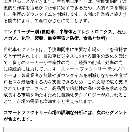
上させることができます。産業用ロボットは、労働集約的で反
復的な作業を迅速かつ正確に完了できるため、人的ミスを排除
し、生産のダウンタイムを削減します。人間の作業者と協力す
る能力により、生産性がさらに向上します。
エンドユーザー別
(自動車、半導体とエレクトロニクス、石油
とガス、化学、製薬、航空宇宙と防衛、食品と飲料)
自動車セグメントは、予測期間中に主要な市場シェアを保持す
ると予想されます。自動車ビジネスにおける競争の激化を受け
て、多くのメーカーが生産性の向上、経費の削減、効率の向上
に継続的に注力しています。スマート ファクトリー テクノロ
ジーは、製造業者が無駄やダウンタイムを削減しながら生産プ
ロセスを最適化するのを支援できるため、この文脈で広く支持
されています。さらに、高品質で信頼性の高い製品を求める急
成長する市場を満たすために自動化テクノロジーが好まれるこ
とで、市場の需要も増加すると考えられます。
スマートファクトリー市場の詳細な分析には、次のセグメント
が含まれます。