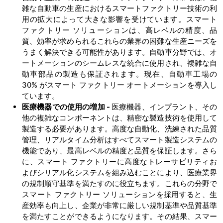
雑な自動車の生産におけるスマートファクトリー技術の利
用の拡大によって大きな影響を受けています。スマート
ファクトリー ソリューションは、高レベルの精度、品
質、効率が求められるこれらの業界の困難な生産ニーズを
うまく解決できる可能性があります。自動車分野では、オ
ートメーションのシームレスな統合に使用され、複雑な自
動車部品の製造も保証されます。現在、自動車工場の
30% がスマート ファクトリー オートメーションを導入し
ています。
医療機器での使用の増加
-
医療機器、インプラント、その
他の複雑なコンポーネントは、精密な製造技術を使用して
製造する必要があります。高度な自動化、洗練された品質
管理、リアルタイム分析はすべてスマート製造システムの
機能であり、最高レベルの精度と品質を保証します。さら
に、スマート ファクトリーに高度なトレーサビリティお
よびシリアル化システムを組み込むことにより、医療業界
の規制順守基準を満たすのに役立ちます。これらの分野で
スマート ファクトリー ソリューションを採用すると、生
産効率も向上し、企業が非常に厳しい規制基準や品質基準
を満たすことができるようになります。その結果、スマー