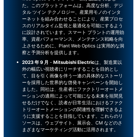
た。このプラットフォームは、高度な分析、デジ
タル ツイン テクノロジー、産業用モノのインタ
ーネットを組み合わせることにより、産業プロセ
スのリアルタイム監視と最適化を可能にするよう
に設計されています。スマート プラントの運用効
率、資産パフォーマンス、メンテナンス戦略を向
上させるために、Plant Web Optics は実用的な洞
察と予測分析を提供します。
2023 年 9 月
-
Mitsubishi Electric
は、製造業以
外の幅広い視聴者にリーチすることを目的とし
て、目を引く画像を伴う一連の具体的なストーリ
ーを採用した世界的な啓発キャンペーンを開始し
ました。同社は、生産者にファクトリーオートメ
ーションの適用によって可能になる未来を垣間見
せるだけでなく、読者が日常生活におけるファク
トリーオートメーションの関連性を理解できるよ
うに支援することを目指しています。これらのリ
ソースは、ウェブサイト、展示会、CM などのさ
まざまなマーケティング活動に活用されます。