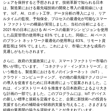
シェアを保持すると予想されます。技術革新で知られる日本
は、製造業における最先端技術の開発と導入の最前線にいま
す。 IoT、AI、ロボット工学、データ分析の導入により、リア
ルタイムの監視、予知保全、プロセスの最適化が可能なスマー
ト ファクトリーの構築が実現しました。当社の分析によると、
2021 年の日本における AI ベースの最新マシン ビジョンを使用
した品質管理の使用率は 63% でしました。同様に、AI ベース
のプラント ネットワーク最適化の使用率は 63%、リモート資
産監視は 56% でしました。これにより、市場に大きな成長の
見通しがもたらされます。
さらに、政府の支援政策により、スマートファクトリー市場の
勢いが増しています。 「コネクテッド・インダストリーズ」と
いう概念も、製造業におけるモノのインターネット（IoT）、
クラウド・コンピューティング、その他の最先端テクノロジー
の導入を促進するために日本政府によって提案されました。こ
れは、インダストリー 4.0 を推進する日本政府によるより大き
な計画の一部でしました。このプログラムには、IoT デバイス
の新しい標準と規範を定義すること、企業に新技術への投資を
支援するための補助金や財政的支援を与えること、さまざまな
組織や業界間の協力を奨励することが含まれています。