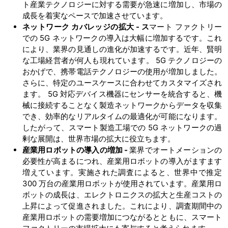
ト産業テクノロジーに対する需要が急速に増加し、市場の
成長を着実なペースで加速させています。
ネットワーク カバレッジの拡大
- ス
マート ファクトリー
での 5G ネットワークの導入は大幅に増加するです。これ
により、業界の見通しの進化が加速するです。近年、賢明
な工場経営者が何人も現れています。 5G テクノロジーの
おかげで、携帯電話テクノロジーの使用が増加しました。
さらに、特定のユースケースに合わせてカスタマイズされ
ます。 5G 対応デバイス機器にセンサーを統合すると、機
械に接続することなく製造ネットワークからデータを収集
でき、効率的なリアルタイムの最適化が可能になります。
したがって、スマート製造工場での 5G ネットワークの過
剰な展開は、世界市場の拡大に役立ちます。
産業用ロボットの導入の増加
-
業界でオートメーションの
必要性が高まるにつれ、産業用ロボットの導入がますます
増えています。実施された調査によると、世界中で推定
300 万台の産業用ロボットが使用されています。産業用ロ
ボットの成長は、エレクトロニクスの拡大と生産コストの
上昇によって促進されました。これにより、調査期間中の
産業用ロボットの需要増加につながるとともに、スマート