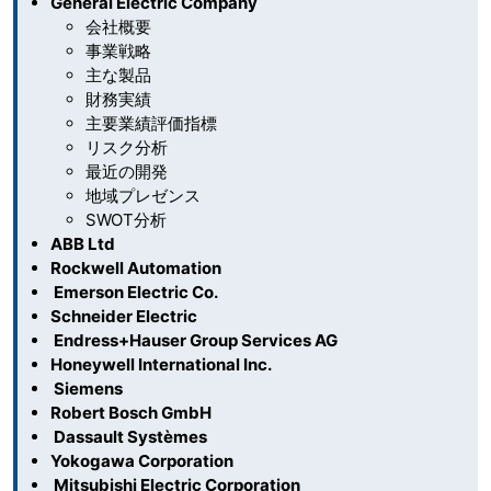
General Electric Company
会社概要
事業戦略
主な製品
財務実績
主要業績評価指標
リスク分析
最近の開発
地域プレゼンス
SWOT分析
ABB Ltd
Rockwell Automation
Emerson Electric Co.
Schneider Electric
Endress+Hauser Group Services AG
Honeywell International Inc.
Siemens
Robert Bosch GmbH
Dassault Systèmes
Yokogawa Corporation
Mitsubishi Electric Corporation