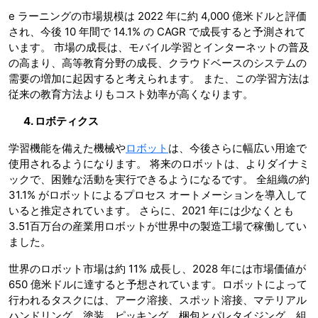
e ラーニングの市場規模は 2022 年に約 4,000 億米ドルと評価
され、今後 10 年間で 14.1% の CAGR で成長すると予測されて
います。 市場の成長は、モバイル学習とインターネットの普及
の高まり、高等教育分野の成長、クラウドベースのシステムの
需要の増加に起因すると考えられます。 また、この学習方法は
従来の教育方法よりもコスト効率が高くなります。
4. ロボティクス
学習機能を備えた機械や
ロボット
は、今後さらに幅広い用途で
使用されるようになります。 将来のロボットは、よりダイナミ
ックで、困難な活動を実行できるようになるです。 全組織の約
31.1% がロボットによるプロセス オートメーションを導入して
いると推定されています。 さらに、2021 年には少なくとも
3.51百万台の産業用ロボットが世界中の製造工場で稼働してい
ました。
世界のロボット市場は約 11% 成長し、2028 年には市場価値が
650 億米ドルに達すると予想されています。ロボットによって
行われるタスクには、アーク溶接、スポット溶接、マテリアル
ハンドリング、塗装、ピッキング、梱包とパレタイジング、組