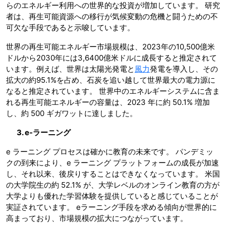
らのエネルギー利用への世界的な投資が増加しています。 研究
者は、再生可能資源への移行が気候変動の危機と闘うための不
可欠な手段であると示唆しています。
世界の再生可能エネルギー市場規模は、2023年の10,500億米
ドルから2030年には3,6400億米ドルに成長すると推定されて
います。例えば、世界は太陽光発電と
風力
発電を導入し、その
拡大の約95.1%を占め、石炭を追い越して世界最大の電力源に
なると推定されています。 世界中のエネルギーシステムに含ま
れる再生可能エネルギーの容量は、2023 年に約 50.1% 増加
し、約 500 ギガワットに達しました。
3. e-
ラーニング
e ラーニング プロセスは確かに教育の未来です。 パンデミッ
クの到来により、e ラーニング プラットフォームの成長が加速
し、それ以来、後戻りすることはできなくなっています。 米国
の大学院生の約 52.1% が、大学レベルのオンライン教育の方が
大学よりも優れた学習体験を提供していると感じていることが
実証されています。 eラーニング手段を求める傾向が世界的に
高まっており、市場規模の拡大につながっています。