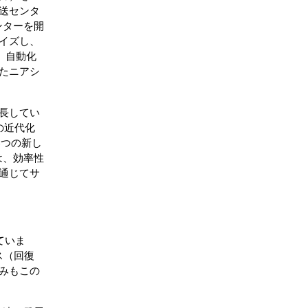
送センタ
ンターを開
イズし、
、自動化
たニアシ
長してい
の近代化
5つの新し
は、効率性
通じてサ
ていま
ス（回復
みもこの