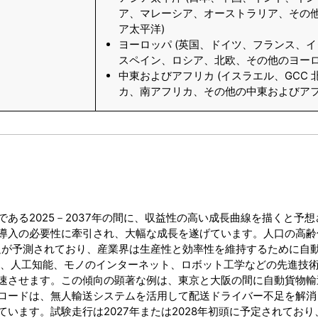
ア、マレーシア、オーストラリア、その
ア太平洋)
ヨーロッパ (英国、ドイツ、フランス、
スペイン、ロシア、北欧、その他のヨーロ
中東およびアフリカ (イスラエル、GCC 
カ、南アフリカ、その他の中東およびアフ
ある2025－2037年の間に、収益性の高い成長曲線を描くと予想
導入の必要性に牽引され、大幅な成長を遂げています。人口の高齢
不足が予測されており、産業界は生産性と効率性を維持するために自
アチブは、人工知能、モノのインターネット、ロボット工学などの先進技
速させます。この傾向の顕著な例は、東京と大阪の間に自動貨物輸
ロードは、無人輸送システムを活用して配送ドライバー不足を解消
います。試験走行は2027年または2028年初頭に予定されており