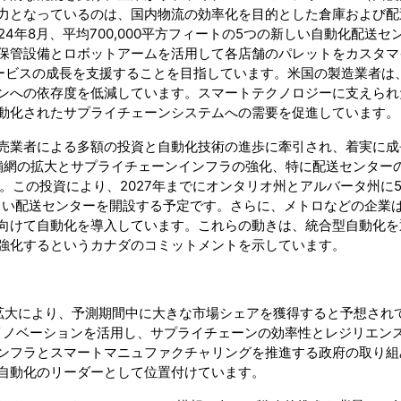
力となっているのは、国内物流の効率化を目的とした倉庫および配
024年8月、平均700,000平方フィートの5つの新しい自動化配送セ
保管設備とロボットアームを活用して各店舗のパレットをカスタマ
サービスの成長を支援することを目指しています。米国の製造業者は
ンへの依存度を低減しています。スマートテクノロジーに支えられ
動化されたサプライチェーンシステムへの需要を促進しています。
売業者による多額の投資と自動化技術の進歩に牽引され、着実に成
daは、店舗網の拡大とサプライチェーンインフラの強化、特に配送センター
。この投資により、2027年までにオンタリオ州とアルバータ州に
新しい配送センターを開設する予定です。さらに、メトロなどの企業
向けて自動化を導入しています。これらの動きは、統合型自動化を
強化するというカナダのコミットメントを示しています。
拡大により、予測期間中に大きな市場シェアを獲得すると予想され
のイノベーションを活用し、サプライチェーンの効率性とレジリエン
ンフラとスマートマニュファクチャリングを推進する政府の取り組
自動化のリーダーとして位置付けています。