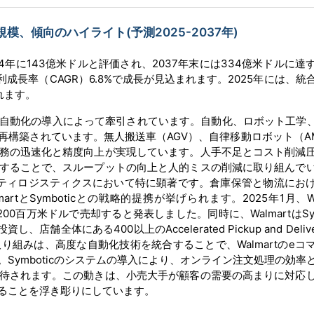
、傾向のハイライト(予測2025-2037年)
年に143億米ドルと評価され、2037年末には334億米ドルに達
利成長率（CAGR）6.8%で成長が見込まれます。2025年には、統
れます。
自動化の導入によって牽引されています。自動化、ロボット工学、
再構築されています。無人搬送車（AGV）、自律移動ロボット（A
務の迅速化と精度向上が実現しています。人手不足とコスト削減
することで、スループットの向上と人的ミスの削減に取り組んで
ティロジスティクスにおいて特に顕著です。倉庫保管と物流にお
とSymboticとの戦略的提携が挙げられます。2025年1月、Wal
mboticに200百万米ドルで売却すると発表しました。同時に、WalmartはSy
舗全体にある400以上のAccelerated Pickup and Deliv
り組みは、高度な自動化技術を統合することで、Walmartのeコ
Symboticのシステムの導入により、オンライン注文処理の効率
待されます。この動きは、小売大手が顧客の需要の高まりに対応
ることを浮き彫りにしています。