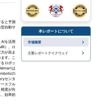
すると予測
合型自動サ
本レポートについて
AIを活用
市場概要
MR）、ロ
圧力が高ま
主要レポートテイクウェイ
います。こ
けるロボッ
市場地域分析
martは
mboticの
成長促進要因と課題
eryセンタ
マースフル
セグメンテーション
と精度が向
し、効率的
キープレーヤー
市場ニュース