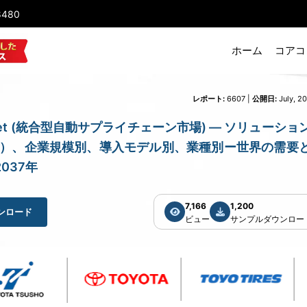
8480
ホーム
コアコ
レポート:
6607 |
公開日:
July, 2
ain Market (統合型自動サプライチェーン市場) — ソリューショ
RM）、企業規模別、導入モデル別、業種別ー世界の需要
037年
7,166
1,200
ンロード
ビュー
サンプルダウンロー