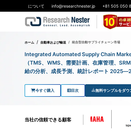
について
info@researchnester.jp
+81 505 050 
統合型自動サプライチェーン市場
ホーム
自動車および輸送
Integrated Automated Supply Ch
（TMS、WMS、需要計画、在庫管理、S
給の分析、成長予測、統計レポート 2025―2
今すぐ購入
目次
無料サンプルをダウ
当社の信頼できる顧客