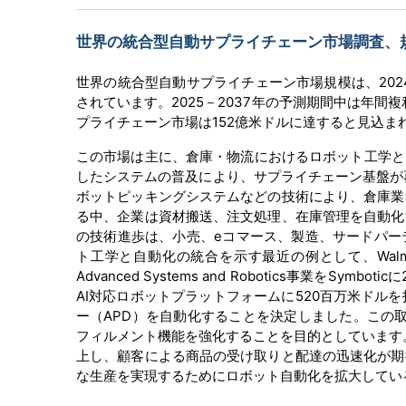
世界の統合型自動サプライチェーン市場調査、規模
世界の統合型自動サプライチェーン市場規模は、2024
されています。2025－2037年の予測期間中は年間複
プライチェーン市場は152億米ドルに達すると見込ま
この市場は主に、倉庫・物流におけるロボット工学と
したシステムの普及により、サプライチェーン基盤が
ボットピッキングシステムなどの技術により、倉庫業
る中、企業は資材搬送、注文処理、在庫管理を自動化
の技術進歩は、小売、eコマース、製造、サードパー
ト工学と自動化の統合を示す最近の例として、Walmart
Advanced Systems and Robotics事業をSy
AI対応ロボットプラットフォームに520百万米ドルを投資し、店
ー（APD）を自動化することを決定しました。この取
フィルメント機能を強化することを目的としています。
上し、顧客による商品の受け取りと配達の迅速化が期
な生産を実現するためにロボット自動化を拡大してい