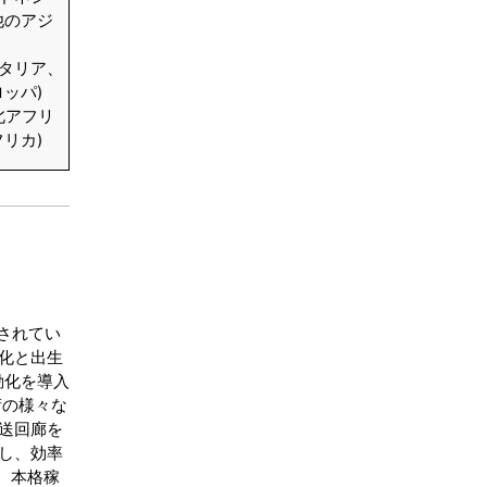
他のアジ
イタリア、
ッパ)
北アフリ
リカ)
されてい
化と出生
動化を導入
術の様々な
送回廊を
し、効率
、本格稼