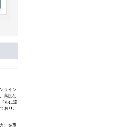
オンライン
、高度な
米ドルに達
っており、
力）を重