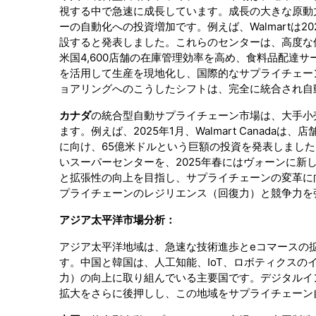
視する中で急速に成長しています。成長の大きな原動
ーの自動化への投資増加です。例えば、Walmartは2
設すると発表しました。これらのセンターは、高度な
米国4,600店舗の在庫管理効率を高め、食料品配達
を活用して生産を現地化し、国際的なサプライチェー
ョアリングへのこうしたシフトは、完全に統合され自
カナダ
の統合型自動サプライチェーン市場は、大手小
ます。例えば、2025年1月、Walmart Cana
に向け、65億米ドルという巨額の投資を発表しました
いスーパーセンターを、2025年春にはヴォーンに
と拡張性の向上を目指し、サプライチェーンの変革に
プライチェーンのレジリエンス（回復力）と競争力を
アジア太平洋市場分析：
アジア太平洋地域は、急速な技術進歩とeコマースの
す。中国と韓国は、人工知能、IoT、ロボティクス
力）の向上に取り組んでいる主要国です。デジタルイ
拡大をさらに後押しし、この地域をサプライチェーン