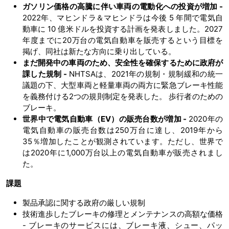
ガソリン価格の高騰に伴い車両の電動化への投資が増加 -
2022年、マヒンドラ＆マヒンドラは今後 5 年間で電気自
動車に 10 億米ドルを投資する計画を発表しました。2027
年度までに20万台の電気自動車を販売するという目標を
掲げ、同社は新たな方向に乗り出している。
まだ開発中の車両のため、安全性を確保するために政府が
課した規制 -
NHTSAは、2021年の規制・規制緩和の統一
議題の下、大型車両と軽量車両の両方に緊急ブレーキ性能
を義務付ける2つの規則制定を発表した。 歩行者のための
ブレーキ。
世界中で電気自動車（EV）の販売台数が増加 -
2020年の
電気自動車の販売台数は250万台に達し、2019年から
35％増加したことが観測されています。ただし、世界で
は2020年に1,000万台以上の電気自動車が販売されまし
た。
課題
製品承認に関する政府の厳しい規制
技術進歩したブレーキの修理とメンテナンスの高額な価格
- ブレーキのサービスには、ブレーキ液、シュー、パッ