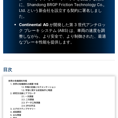
に、Shandong BRGP Friction Technology Co.,
Ltd. という新会社を設立する契約に署名しまし
た。
Continental AG
が開発した第 3 世代アンチロッ
ク ブレーキ システム (ABS) は、車両の速度を調
整しながら、より安全で、より制御された、最適
なブレーキ性能を提供します。
目次