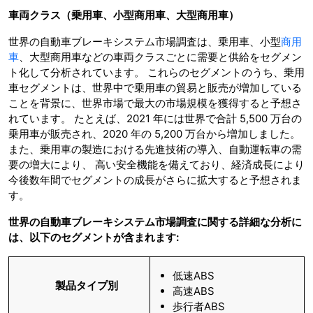
車両クラス（乗用車、小型商用車、大型商用車）
世界の自動車ブレーキシステム市場調査は、乗用車、小型
商用
車
、大型商用車などの車両クラスごとに需要と供給をセグメン
ト化して分析されています。 これらのセグメントのうち、乗用
車セグメントは、世界中で乗用車の貿易と販売が増加している
ことを背景に、世界市場で最大の市場規模を獲得すると予想さ
れています。 たとえば、2021 年には世界で合計 5,500 万台の
乗用車が販売され、2020 年の 5,200 万台から増加しました。
また、乗用車の製造における先進技術の導入、自動運転車の需
要の増大により、 高い安全機能を備えており、経済成長により
今後数年間でセグメントの成長がさらに拡大すると予想されま
す。
世界の自動車ブレーキシステム市場調査に関する詳細な分析に
は、以下のセグメントが含まれます:
低速ABS
製品タイプ別
高速ABS
歩行者ABS