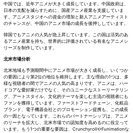
中国では、近年アニメが大きく成長しています。中国政府は、
日本の支配を減らすために、国産アニメ産業を支援していま
す。アニメスタジオへの資金の増加と新人アニメアーティスト
のチャンスが、中国のアニメ市場の成長を後押ししています。
韓国でもアニメの人気が急上昇しています。この国は活気のあ
るアニメ産業を持ち、世界的に評価されている有名なアニメシ
リーズを制作しています。
北米市場分析
北米地域も予測期間中にアニメ市場が大きく成長し、いくつか
の要因により第2位の地位を維持します。主な理由の1つは、多
様な視聴者の間でアニメの人気の高まりです。アニメは、ハー
ドコアな愛好家だけでなく、そのユニークなストーリーテリン
グ、アートスタイル、文化的テーマを楽しむ主流の視聴者にも
ファンを獲得しています。ファーストフードチェーン、化粧品
ブランド、電子機器会社とのプロモーション提携も、この成長
の一因となっています。これらのパートナーシップは、アニメ
のリーチを拡大し、北米市場での認知度を高めるのに役立って
います。もう1つの重要な要因は、CrunchyrollやFunimationな