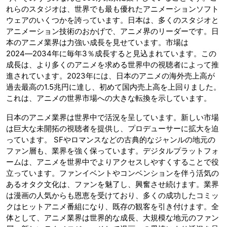
れらのスタジオは、世界でも最も優れたアニメーションソフト
ウェアのいくつかを誇っています。日本は、多くのスタジオと
アニメーション技術のおかげで、アニメ界のリーダーです。日
本のアニメ業界は力強い成長を見せています。市場は
2024―2034年に毎年3％成長すると見込まれています。この
成長は、より多くのアニメを求める世界中の視聴者によって推
進されています。2023年には、日本のアニメの海外売上高が
過去最高の1.5兆円に達し、初めて国内売上高を上回りました。
これは、アニメの世界市場への大きな転換を示しています。
日本のアニメ業界は世界中で活況を呈しています。新しい市場
は巨大な未開拓の視聴者を提供し、プロデューサーに拡大を迫
っています。 SFやロマンスなどの古典的なジャンルの地元の
ファン層も、業界を強く保っています。デジタルプラットフォ
ームは、アニメを世界中でよりアクセスしやすくすることで役
立っています。ファンイベントやコンベンションを伴う活気の
あるオタク文化は、ファンを魅了し、興奮させ続けます。業界
は漫画の人気からも恩恵を受けており、多くの成功したコミッ
クはヒットアニメ番組になり、既存の観客を引き付けます。全
体として、アニメ業界は世界的な成長、大規模な地元のファン