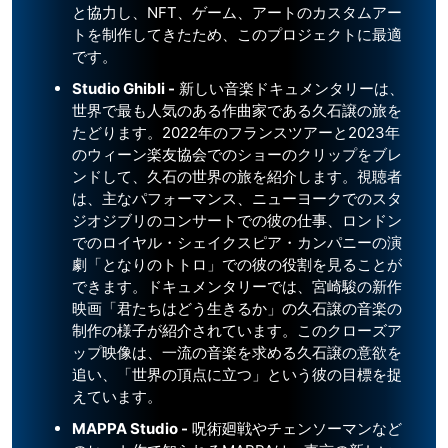
と協力し、NFT、ゲーム、アートのカスタムアー
トを制作してきたため、このプロジェクトに最適
です。
Studio Ghibli -
新しい音楽ドキュメンタリーは、
世界で最も人気のある作曲家である久石譲の旅を
たどります。2022年のフランスツアーと2023年
のウィーン楽友協会でのショーのクリップをブレ
ンドして、久石の世界の旅を紹介します。視聴者
は、主なパフォーマンス、ニューヨークでのスタ
ジオジブリのコンサートでの彼の仕事、ロンドン
でのロイヤル・シェイクスピア・カンパニーの演
劇「となりのトトロ」での彼の役割を見ることが
できます。ドキュメンタリーでは、宮崎駿の新作
映画「君たちはどう生きるか」の久石譲の音楽の
制作の様子が紹介されています。このクローズア
ップ映像は、一流の音楽を求める久石譲の意欲を
追い、「世界の頂点に立つ」という彼の目標を捉
えています。
MAPPA Studio -
呪術廻戦やチェンソーマンなど