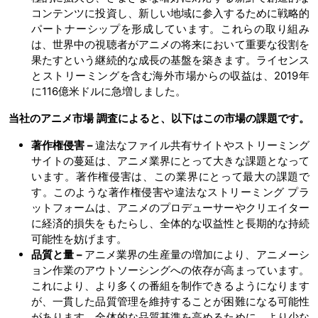
コンテンツに投資し、新しい地域に参入するために戦略的
パートナーシップを形成しています。これらの取り組み
は、世界中の視聴者がアニメの将来において重要な役割を
果たすという継続的な成長の基盤を築きます。ライセンス
とストリーミングを含む海外市場からの収益は、2019年
に116億米ドルに急増しました。
当社のアニメ市場
調査によると、以下はこの市場の課題です。
著作権侵害 –
違法なファイル共有サイトやストリーミング
サイトの蔓延は、アニメ業界にとって大きな課題となって
います。著作権侵害は、この業界にとって最大の課題で
す。このような著作権侵害や違法なストリーミング プラ
ットフォームは、アニメのプロデューサーやクリエイター
に経済的損失をもたらし、全体的な収益性と長期的な持続
可能性を妨げます。
品質と量 –
アニメ業界の生産量の増加により、アニメーシ
ョン作業のアウトソーシングへの依存が高まっています。
これにより、より多くの番組を制作できるようになります
が、一貫した品質管理を維持することが困難になる可能性
があります。全体的な品質基準を高めるために、より少な