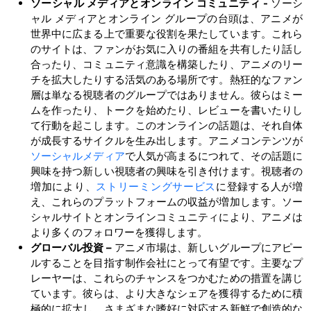
ソーシャル メディアとオンライン コミュニティ
-
ソーシ
ャル メディアとオンライン グループの台頭は、アニメが
世界中に広まる上で重要な役割を果たしています。これら
のサイトは、ファンがお気に入りの番組を共有したり話し
合ったり、コミュニティ意識を構築したり、アニメのリー
チを拡大したりする活気のある場所です。熱狂的なファン
層は単なる視聴者のグループではありません。彼らはミー
ムを作ったり、トークを始めたり、レビューを書いたりし
て行動を起こします。このオンラインの話題は、それ自体
が成長するサイクルを生み出します。アニメコンテンツが
ソーシャルメディア
で人気が高まるにつれて、その話題に
興味を持つ新しい視聴者の興味を引き付けます。視聴者の
増加により、
ストリーミングサービス
に登録する人が増
え、これらのプラットフォームの収益が増加します。ソー
シャルサイトとオンラインコミュニティにより、アニメは
より多くのフォロワーを獲得します。
グローバル投資 –
アニメ市場は、新しいグループにアピー
ルすることを目指す制作会社にとって有望です。主要なプ
レーヤーは、これらのチャンスをつかむための措置を講じ
ています。彼らは、より大きなシェアを獲得するために積
極的に拡大し、さまざまな嗜好に対応する新鮮で創造的な