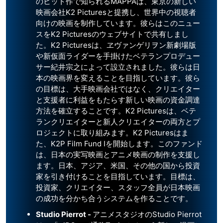
のヒット作で知られるMAPPAは、東京の新しい
映画会社K2 Picturesと提携し、世界中の視聴者
向けの映画を制作しています。彼らはこのニュー
スをK2 Picturesのウェブサイトで共有しまし
た。K2 Picturesは、ヱヴァンゲリヲン新劇場版
や新仮面ライダーを手掛けたベテランプロデュー
サー紀井宗之によって設立されました。彼らは日
本の映画界を変えることを目指しています。彼ら
の目標は、大手映画会社ではなく、クリエイター
と支援者に利益をもたらす新しい映画の資金調達
方法を確立することです。K2 Picturesは、ベテ
ランクリエイターと新人クリエイターの両方とプ
ロジェクトに取り組みます。K2 Picturesはま
た、K2P Film Fund Iを開始します。このファンド
は、日本の実写映画とアニメ映画の制作を支援し
ます。日本、アジア、米国、その他の国から投資
家を引き付けることを目指しています。目標は、
投資家、クリエイター、スタッフ全員が日本映画
の成功を分かち合うシステムを作ることです。
Studio Pierrot -
アニメスタジオのStudio Pierrot