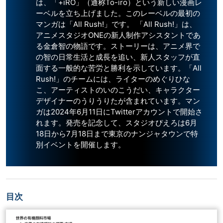
は、「+iRO」（通称To-iro）という新しい漫画レ
ーベルを立ち上げました。このレーベルの最初の
マンガは「All Rush!」です。 「All Rush!」は、
アニメスタジオONEの新人制作アシスタントであ
る金倉智の物語です。ストーリーは、アニメ界で
の智の日常生活と成長を追い、新人スタッフが直
面する一般的な苦労と勝利を示しています。「All
Rush!」のチームには、ライターのめぐりひな
こ、アーティストのいのこうだい、キャラクター
デザイナーのうりうりたが含まれています。マン
ガは2024年6月11日にTwitterアカウントで開始さ
れます。発売を記念して、スタジオぴえろは6月
18日から7月18日まで東京のナンジャタウンで特
別イベントを開催します。
目次