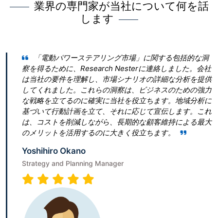
業界の専門家が当社について何を話
します
ワーステアリング市場」に関する包括的な洞
Research N
、Research Nesterに連絡しました。会社
とって最良の決断で
を理解し、市場シナリオの詳細な分析を提供
ん。 私たちは「真
た。これらの洞察は、ビジネスのための強力
ぎたいと考えていま
るのに確実に当社を役立ちます。地域分析に
青写真を作成することに
計画を立て、それに応じて宣伝します。これ
は、従うべき勝利戦
削減しながら、長期的な顧客維持による最大
ビゲートするのに役
活用するのに大きく役立ちます。
Terumi Kamida
Okano
Senior Associate
Planning Manager