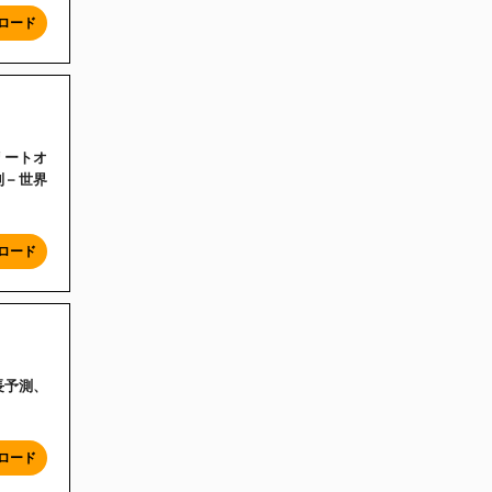
ロード
クリートオ
– 世界
ロード
成長予測、
ロード