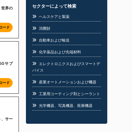
セクターによって検索
– 世界の
ヘルスケアと製薬
ロード
消費財
自動車および輸送
化学薬品および先端材料
、5Gサブ
エレクトロニクスおよびスマートデ
バイス
産業オートメーションおよび機器
ロード
工業用コーティング剤とシーラント
光学機器、写真機器、医療機器
半導体と回路
ット、サー
食品業界