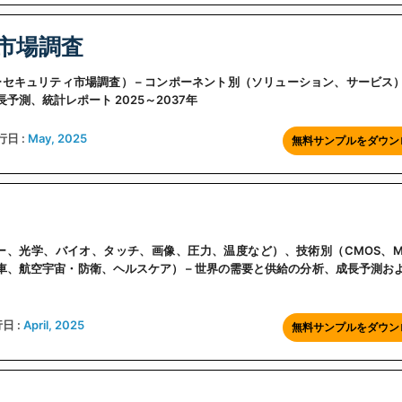
市場調査
ch（データセンターセキュリティ市場調査） – コンポーネント別（ソリューション、サービ
予測、統計レポート 2025～2037年
行日 :
May, 2025
無料サンプルをダウン
（レーダー、光学、バイオ、タッチ、画像、圧力、温度など）、技術別（CMOS、M
動車、航空宇宙・防衛、ヘルスケア） – 世界の需要と供給の分析、成長予測お
日 :
April, 2025
無料サンプルをダウン