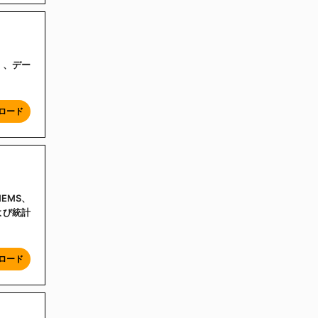
ス）、デー
ロード
EMS、
よび統計
ロード