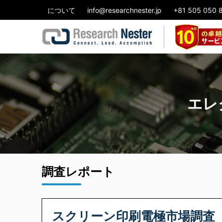
について
info@researchnester.jp
+81 505 050 
エレ
調査レポート
スクリーン印刷電極市場調査