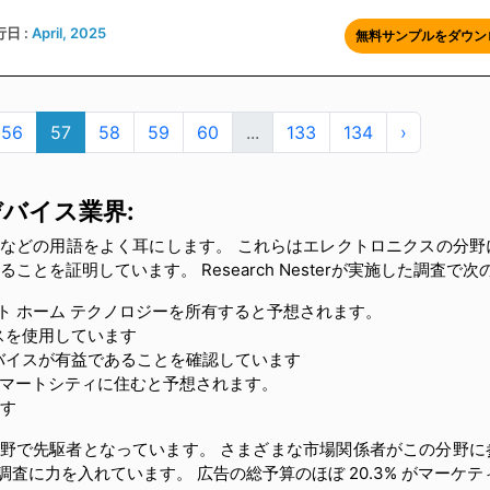
日 :
April, 2025
無料サンプルをダウン
56
57
58
59
60
...
133
134
›
バイス業界:
などの用語をよく耳にします。 これらはエレクトロニクスの分野
とを証明しています。 Research Nesterが実施した調査で
スマート ホーム テクノロジーを所有すると予想されます。
イスを使用しています
 デバイスが有益であることを確認しています
 がスマートシティに住むと予想されます。
ます
企業がこの分野で先駆者となっています。 さまざまな市場関係者がこの
査に力を入れています。 広告の総予算のほぼ 20.3% がマーケ