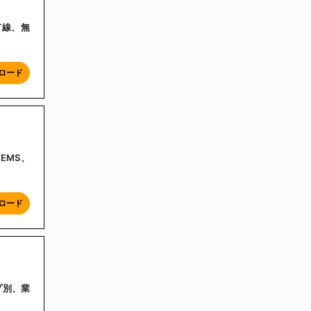
（有線、無
ロード
EMS、
ロード
イプ別、業