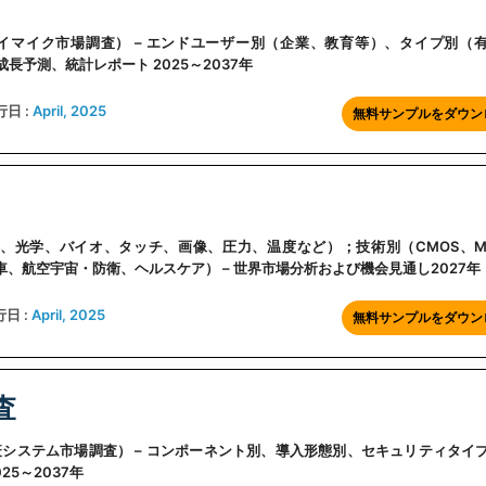
search（天井アレイマイク市場調査） – エンドユーザー別（企業、教育等）、タイプ別
長予測、統計レポート 2025～2037年
行日 :
April, 2025
無料サンプルをダウン
別（レーダー、光学、バイオ、タッチ、画像、圧力、温度など）；技術別（CMOS、M
車、航空宇宙・防衛、ヘルスケア） – 世界市場分析および機会見通し2027年
日 :
April, 2025
無料サンプルをダウン
査
rch（デジタル免疫システム市場調査） – コンポーネント別、導入形態別、セキュリティタ
5～2037年