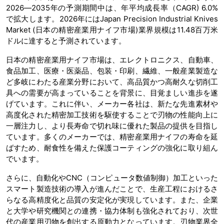
2026―2035年の予測期間中は、年平均成長率（CAGR) 6.0%
で拡大します。2026年にはJapan Precision Industrial Knives
Market (日本の精密産業用ナイフ市場)業界規模は11.48百万米
ドルに達すると予測されています。
日本の精密産業用ナイフ市場は、エレクトロニクス、自動車、
食品加工、医療・医薬品、包装・印刷、繊維、一般産業製造な
ど多岐にわたる産業分野において、高品質かつ高耐久な切削工
具への需要が高まっていることを背景に、目覚ましい進歩を遂
げています。これに伴い、メーカー各社は、新たな先進素材や
高度化された精密加工技術を駆使することで刃物の性能向上に
一層注力し、より長寿命で切れ味に優れた製品の提供を目指し
ています。多くのメーカーでは、精密産業用ナイフの寿命を延
ばすため、耐食性を備えた保護コーティングの強化に取り組ん
でいます。
さらに、自動化やCNC（コンピュータ数値制御）加工といった
スマート製造技術の導入が進んだことで、生産工程におけるさ
らなる高精度化と品質の安定化が実現しています。また、企業
と大学や研究機関との連携・協力体制も強化されており、次世
代の産業用刃物を創出する原動力となっています。刃物業界全