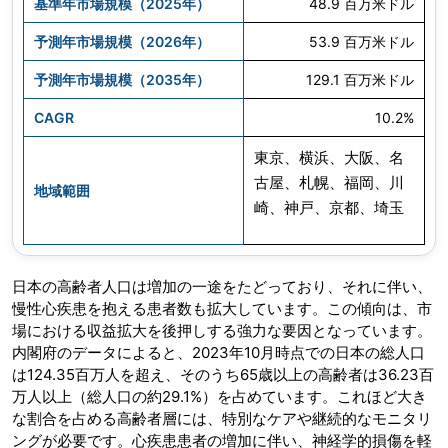
基準年市場規模（2025年）
48.9 百万米ドル
予測年市場規模（2026年）
53.9 百万米ドル
予測年市場規模（2035年）
129.1 百万米ドル
CAGR
10.2%
東京、横浜、大阪、名
古屋、札幌、福岡、川
地域範囲
崎、神戸、京都、埼玉
日本の高齢者人口は増加の一途をたどっており、それに伴い、
慢性心疾患を抱える患者数も拡大しています。この傾向は、市
場における収益拡大を後押しする強力な要因となっています。
内閣府のデータによると、2023年10月時点での日本の総人口
は124.35百万人を超え、そのうち65歳以上の高齢者は36.23百
万人以上（総人口の約29.1%）を占めています。これほど大き
な割合を占める高齢者層には、特別なケアや継続的なモニタリ
ングが必要です。心疾患患者の増加に伴い、神経学的損傷を軽