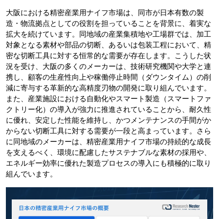
大阪における精密産業用ナイフ市場は、同市が日本有数の製
造・物流拠点としての役割を担っていることを背景に、着実な
拡大を続けています。同地域の産業集積地や工場群では、加工
対象となる素材や部品の切断、あるいは包装工程において、精
密な切断工具に対する恒常的な需要が存在します。こうした状
況を受け、大阪の多くのメーカーは、技術研究機関や大学と連
携し、顧客の生産性向上や稼働停止時間（ダウンタイム）の削
減に寄与する革新的な高精度刃物の開発に取り組んでいます。
また、産業施設における自動化やスマート製造（スマートファ
クトリー化）の導入が強力に推進されていることから、耐久性
に優れ、安定した性能を維持し、かつメンテナンスの手間がか
からない切断工具に対する需要が一段と高まっています。さら
に同地域のメーカーは、精密産業用ナイフ市場の持続的な成長
を支えるべく、環境に配慮したサステナブルな素材の採用や、
エネルギー効率に優れた製造プロセスの導入にも積極的に取り
組んでいます。