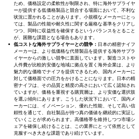
ため、価格設定の柔軟性が制限され、特に海外サプライヤ
ーが提供する低価格製品と競合する場面において、不利な
状況に置かれることがあります。小規模なメーカーにとっ
ては、製品の性能や耐久性に関する厳格な基準をクリアし
つつ、同時に収益性を確保するというバランスをとること
が、困難な課題となる場合もあります。
低コストな海外サプライヤーとの競争：
日本の精密ナイフ
メーカーは、より低価格な代替製品を提供する海外サプラ
イヤーからの激しい競争に直面しています。製造コストや
人件費が比較的安価な地域に拠点を置く海外企業は、より
魅力的な価格でナイフを提供できるため、国内メーカーに
対して価格面での圧力をかけることになります。日本の精
密ナイフは、その品質と精度の高さにおいて広く認知され
ていますが、価格を重視する購買層は、より安価な選択肢
を選ぶ傾向にあります。こうした状況下において、国内メ
ーカーには、イノベーション、優れた性能、そして高い信
頼性を通じて、自社製品が持つ真の価値を継続的に実証し
ていくことが求められます。高価格帯を維持しつつ市場シ
ェアを確保し続けることは、この業界にとって依然として
克服すべき大きな課題であり続けています。