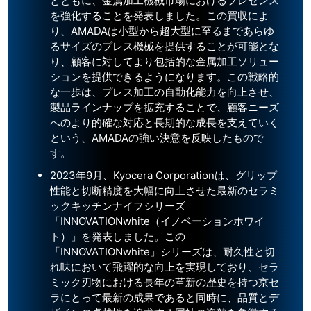
とともに、金属加工機械市場におけるプレゼンス
を強化することを発表しました。この買収によ
り、AMADAは小型から超大型に至るまであらゆ
るサイズのプレス機械を提供することが可能とな
り、顧客に対してより包括的な金属加工ソリュー
ションを提供できるようになります。この戦略的
な一歩は、プレス加工の自動化能力を向上させ、
製品ラインナップを拡充することで、顧客ニーズ
へのより的確な対応と長期的な成長を支えていく
という、AMADAの強い決意を反映したもので
す。
2023年9月、Kyocera Corporationは、グリップ
性能と切断精度を大幅に向上させた最新のセラミ
ックキッチンナイフシリーズ
「INNOVATIONwhite（イノベーションホワイ
ト）」を発表しました。この
「INNOVATIONwhite」シリーズは、耐久性と切
れ味において飛躍的な向上を実現しており、セラ
ミック刃物における長年の革新の歴史を持つ京セ
ラにとって最新の成果であると同時に、品質とデ