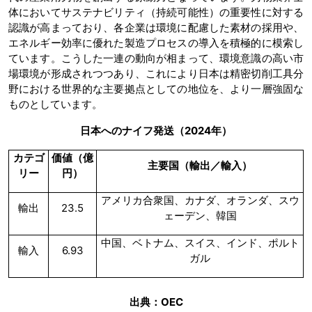
体においてサステナビリティ（持続可能性）の重要性に対する
認識が高まっており、各企業は環境に配慮した素材の採用や、
エネルギー効率に優れた製造プロセスの導入を積極的に模索し
ています。こうした一連の動向が相まって、環境意識の高い市
場環境が形成されつつあり、これにより日本は精密切削工具分
野における世界的な主要拠点としての地位を、より一層強固な
ものとしています。
日本へのナイフ発送（2024年）
カテゴ
価値（億
主要国（輸出／輸入）
リー
円）
アメリカ合衆国、カナダ、オランダ、スウ
輸出
23.5
ェーデン、韓国
中国、ベトナム、スイス、インド、ポルト
輸入
6.93
ガル
出典：OEC