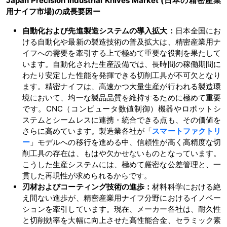
Japan Precision Industrial Knives Market (日本の精密産業
用ナイフ市場)の成長要因ー
自動化および先進製造システムの導入拡大：
日本全国にお
ける自動化や最新の製造技術の普及拡大は、精密産業用ナ
イフへの需要を牽引する上で極めて重要な役割を果たして
います。自動化された生産設備では、長時間の稼働期間に
わたり安定した性能を発揮できる切削工具が不可欠となり
ます。精密ナイフは、高速かつ大量生産が行われる製造環
境において、均一な製品品質を維持するために極めて重要
です。CNC（コンピュータ数値制御）機器やロボットシ
ステムとシームレスに連携・統合できる点も、その価値を
さらに高めています。製造業各社が「
スマートファクトリ
ー
」モデルへの移行を進める中、信頼性が高く高精度な切
削工具の存在は、もはや欠かせないものとなっています。
こうした生産システムには、極めて厳密な公差管理と、一
貫した再現性が求められるからです。
刃材およびコーティング技術の進歩：
材料科学における絶
え間ない進歩が、精密産業用ナイフ分野におけるイノベー
ションを牽引しています。現在、メーカー各社は、耐久性
と切削効率を大幅に向上させた高性能合金、セラミック素