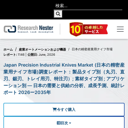
日本の精密産業用ナイフ市場
ホーム
産業オートメーションおよび機器
レポート:
1146 |
公開日:
June, 2026
Japan Precision Industrial Knives Market (日本の精密産
業用ナイフ市場)調査レポート：製品タイプ別（丸刃、直
刃、鋸刃、トレイ用刃、特注刃）; 素材タイプ別 ; アプリケ
ーション別 — 日本の需要と供給の分析、成長予測、統計レ
ポート 2026ー2035年
今すぐ購入
目次