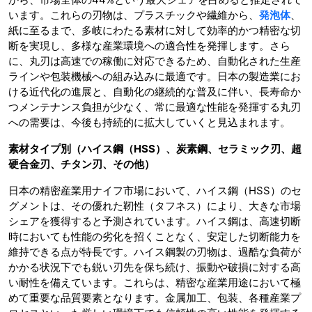
います。これらの刃物は、プラスチックや繊維から、
発泡体
、
紙に至るまで、多岐にわたる素材に対して効率的かつ精密な切
断を実現し、多様な産業環境への適合性を発揮します。さら
に、丸刃は高速での稼働に対応できるため、自動化された生産
ラインや包装機械への組み込みに最適です。日本の製造業にお
ける近代化の進展と、自動化の継続的な普及に伴い、長寿命か
つメンテナンス負担が少なく、常に最適な性能を発揮する丸刃
への需要は、今後も持続的に拡大していくと見込まれます。
素材タイプ
別（ハイス鋼（HSS）、炭素鋼、セラミック刃、超
硬合金刃、チタン刃、その他）
日本の精密産業用ナイフ市場において、ハイス鋼（HSS）のセ
グメントは、その優れた靭性（タフネス）により、大きな市場
シェアを獲得すると予測されています。ハイス鋼は、高速切断
時においても性能の劣化を招くことなく、安定した切断能力を
維持できる点が特長です。ハイス鋼製の刃物は、過酷な負荷が
かかる状況下でも鋭い刃先を保ち続け、振動や破損に対する高
い耐性を備えています。これらは、精密な産業用途において極
めて重要な品質要素となります。金属加工、包装、各種産業プ