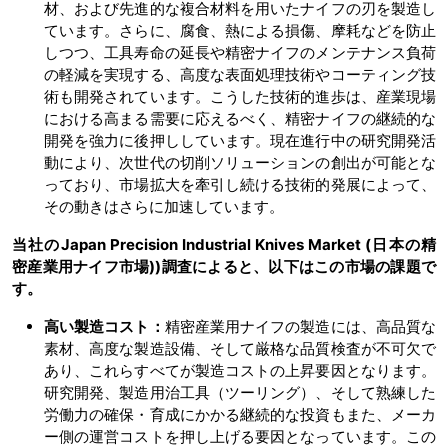
材、および先進的な複合材料を用いたナイフの刃を製造し
ています。さらに、腐食、熱による損傷、摩耗などを防止
しつつ、工具寿命の延長や精密ナイフのメンテナンス負荷
の軽減を実現する、高度な表面処理技術やコーティング技
術も開発されています。こうした技術的進歩は、産業現場
における高まる需要に応えるべく、精密ナイフの継続的な
開発を強力に後押ししています。現在進行中の研究開発活
動により、次世代の切削ソリューションの創出が可能とな
っており、市場拡大を牽引し続ける技術的発展によって、
その動きはさらに加速しています。
当社のJapan Precision Industrial Knives Market (日本の精
密産業用ナイフ市場))調査によると、以下はこの市場の課題で
す。
高い製造コスト：
精密産業用ナイフの製造には、高品質な
素材、高度な製造設備、そして厳格な品質検査が不可欠で
あり、これらすべてが製造コストの上昇要因となります。
研究開発、製造用治工具（ツーリング）、そして熟練した
労働力の確保・育成にかかる継続的な投資もまた、メーカ
ー側の運営コストを押し上げる要因となっています。この