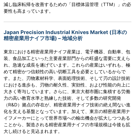
減し臨床転帰を改善するための「目標体温管理（TTM）」の必
要性も高まっています。
Japan Precision Industrial Knives Market (日本の
精密産業用ナイフ市場) – 地域分析
東京における精密産業用ナイフ産業は、電子機器、自動車、包
装、食品加工といった主要産業部門からの旺盛な需要に支えら
れ、急速な成長を遂げています。これらの産業はいずれも、極
めて精密かつ信頼性の高い切断工具を必要としているからで
す。また、刃物素材科学、表面処理技術、そして刃の設計技術
における進歩も、刃物の耐久性、実効性、および性能の向上に
大きく寄与しています。さらに、東京大都市圏に集積する労働
力の高い教育水準と熟練した技術、そして多数の研究開発
（R&D）拠点の存在が、精密産業用ナイフ技術の絶え間ない進
化を支える基盤となっています。加えて、東京の精密産業用ナ
イフメーカーにとって世界市場への輸出機会が拡大しつつある
ことから、製造される精密産業用ナイフの市場規模は今後も拡
大し続けると見込まれます。