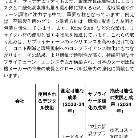
ります。サステナビリティもまた、企業が長距離輸送によるリ
スクと二酸化炭素排出量を最小限に抑えるため、現地調達やグ
リーン調達に注力する中で、重要な柱となっています。例え
ば、荏原製作所のグリーン調達方針は、環境に配慮した材料と
包装を優先しています。また、Kobe Steel などの企業は、リ
サイクル材の使用と省エネ物流を推進しています。これらの取
り組みは、サプライチェーンのレジリエンスを高めるだけでな
く、コスト削減と環境規制へのコンプライアンス強化にもつな
がります。その結果、より機敏で透明性が高く、持続可能なサ
プライチェーン・エコシステムが構築され、日本のターボ圧縮
機メーカーの将来の成長とグローバル競争力の強化に貢献して
います。
測定可能な
持続可能性
使用され
サプライ
成果
の実践と成
会社
るデジタ
ヤー多様
（
2023-24
果（
2024
ル技術
化の成果
年）
年）
11社の新
物流コスト
規サプラ
リードタイ
10%削減、