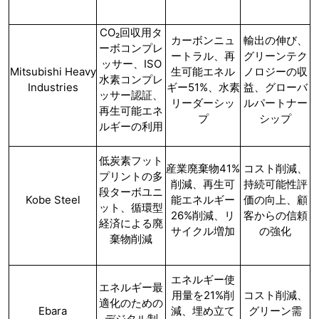
CO₂回収用タ
カーボンニュ
輸出の伸び、
ーボコンプレ
ートラル、再
グリーンテク
ッサー、ISO
Mitsubishi Heavy
生可能エネル
ノロジーの収
水素コンプレ
Industries
ギー51%、水素
益、グローバ
ッサー認証、
リーダーシッ
ルパートナー
再生可能エネ
プ
シップ
ルギーの利用
低炭素フット
産業廃棄物41%
コスト削減、
プリントの多
削減、再生可
持続可能性評
段ターボユニ
Kobe Steel
能エネルギー
価の向上、顧
ット、循環型
26%削減、リ
客からの信頼
経済による廃
サイクル増加
の強化
棄物削減
エネルギー使
エネルギー最
用量を21%削
コスト削減、
適化のための
Ebara
減、埋め立て
グリーン需
デジタル制