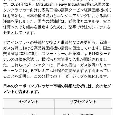
す。2024年12月、Mitsubishi Heavy Industries業は米国のエ
タンクラッカー向けに広島工場の蒸気タービン駆動圧縮機の試
験を開始し、日本の輸出能力とエンジニアリングにおける高い
評価を示しました。国内の製油所は、近代化とエネルギー安全
保障への取り組みを推進するために、堅牢で特注のシステムを
必要としています。
ガスインフラへの持続的な投資と継続的な資産更新も、石油・
ガス分野における高品質圧縮機の需要を促進しています。国土
交通省は2024年8月、スマートターボ圧縮機によるLNGターミ
ナルの改修を承認し、横浜港と大阪港で入札が開始されまし
た。これらのプロジェクトは、日本の石油・ガス物流バリュー
チェーンにおけるプレミアム圧縮の需要がますます高まってい
ることを証明し、この分野でのリーダーシップを強化します。
日本のターボコンプレッサー市場の詳細な分析には、次のセグ
メントが含まれます。
セグメント
サブセグメント