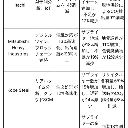
AI予測分
イヤーを
Hitachi
ムを14%削
現地供給に
析、IoT
追加し、
減
よるCO₂排
不足が
出量9%削減
17%減少
サプライ
デジタル
混乱対応が
ヤー地域
地元調達が
Mitsubishi
ツイン、
13%高速
が18%増
11%増加、
Heavy
ブロック
化、出荷追
加し、不
包装廃棄物
Industries
チェーン
跡が98%向
足が19%
が12%減少
追跡
上
減少
サプライ
リサイクル
リアルタ
ヤー数が
含有量が9%
イム分
注文処理が
15%増加
増加し、輸
Kobe Steel
析、クラ
12%高速化
し、遅延
送時のCO₂
ウドSCM
が14%減
排出量が8%
少
削減
サプライ
ヤーの多
包装13%削