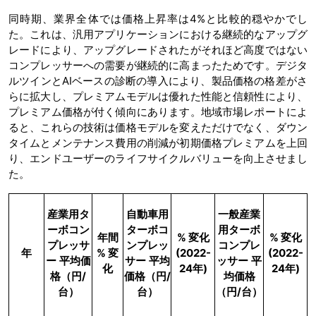
同時期、業界全体では価格上昇率は4%と比較的穏やかでし
た。これは、汎用アプリケーションにおける継続的なアップグ
レードにより、アップグレードされたがそれほど高度ではない
コンプレッサーへの需要が継続的に高まったためです。デジタ
ルツインとAIベースの診断の導入により、製品価格の格差がさ
らに拡大し、プレミアムモデルは優れた性能と信頼性により、
プレミアム価格が付く傾向にあります。地域市場レポートによ
ると、これらの技術は価格モデルを変えただけでなく、ダウン
タイムとメンテナンス費用の削減が初期価格プレミアムを上回
り、エンドユーザーのライフサイクルバリューを向上させまし
た。
産業用タ
自動車用
一般産業
ーボコン
ターボコ
用ターボ
年間
%
変化
%
変化
プレッサ
ンプレッ
コンプレ
年
%
変
(2022-
(2022-
ー
平均価
サー
平均
ッサー
平
化
24
年
)
24
年
)
格（円
/
価格（円
/
均価格
台）
台）
（円
/
台）