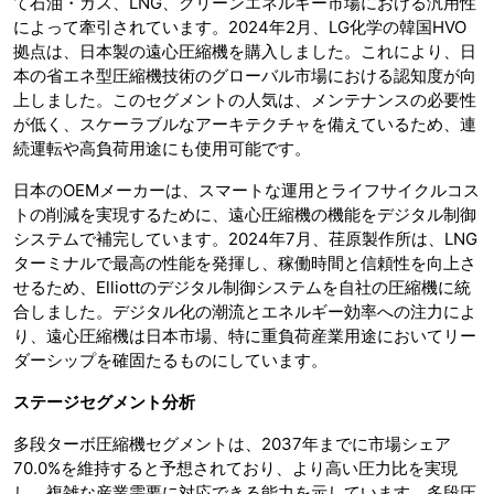
て石油・ガス、LNG、クリーンエネルギー市場における汎用性
によって牽引されています。2024年2月、LG化学の韓国HVO
拠点は、日本製の遠心圧縮機を購入しました。これにより、日
本の省エネ型圧縮機技術のグローバル市場における認知度が向
上しました。このセグメントの人気は、メンテナンスの必要性
が低く、スケーラブルなアーキテクチャを備えているため、連
続運転や高負荷用途にも使用可能です。
日本のOEMメーカーは、スマートな運用とライフサイクルコス
トの削減を実現するために、遠心圧縮機の機能をデジタル制御
システムで補完しています。2024年7月、荏原製作所は、LNG
ターミナルで最高の性能を発揮し、稼働時間と信頼性を向上さ
せるため、Elliottのデジタル制御システムを自社の圧縮機に統
合しました。デジタル化の潮流とエネルギー効率への注力によ
り、遠心圧縮機は日本市場、特に重負荷産業用途においてリー
ダーシップを確固たるものにしています。
ステージセグメント分析
多段ターボ圧縮機セグメントは、2037年までに市場シェア
70.0%を維持すると予想されており、より高い圧力比を実現
し、複雑な産業需要に対応できる能力を示しています。多段圧