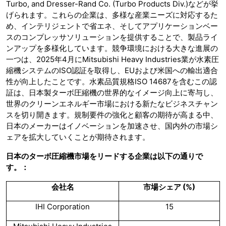
Turbo, and Dresser-Rand Co. (Turbo Products Div.)などが挙
げられます。これらの企業は、多様な産業ニーズに対応するた
め、インテリジェントで省エネ、そしてアプリケーションベー
スのコンプレッサソリューションを提供することで、製品ライ
ンアップを多様化しています。競争環境における大きな進展の
一つは、2025年4月にMitsubishi Heavy Industries業が水素圧
縮機システムのISO認証を取得し、EUおよび米国への輸出適合
性が向上したことです。水素品質規格ISO 14687を含むこの認
証は、日本製ターボ圧縮機の世界的なイメージ向上に寄与し、
世界のクリーンエネルギー市場における新たなビジネスチャン
スを切り開きます。規制要件の強化と顧客の期待が高まる中、
日本のメーカーはイノベーションを加速させ、国内外の市場シ
ェアを拡大​​していくことが期待されます。
日本のターボ圧縮機市場をリードする企業は以下の通りで
す。：
会社名
市場シェア
(%)
IHI Corporation
15