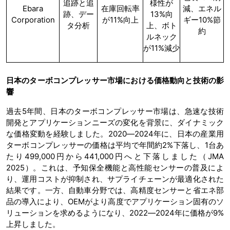
追跡と追
様性が
Ebara
在庫回転率
減、エネル
跡、デー
13%向
Corporation
が11%向上
ギー10%節
タ分析
上、ボト
約
ルネック
が11%減少
日本のターボコンプレッサー市場における価格動向と技術の影
響
過去5年間、日本のターボコンプレッサー市場は、急速な技術
開発とアプリケーションニーズの変化を背景に、ダイナミック
な価格変動を経験しました。2020―2024年に、日本の産業用
ターボコンプレッサーの価格は平均で年間約2%下落し、1台あ
たり499,000円から441,000円へと下落しました（JMA
2025）。これは、予知保全機能と高性能センサーの普及によ
り、運用コストが抑制され、サプライチェーンが最適化された
結果です。一方、自動車分野では、高精度センサーと省エネ部
品の導入により、OEMがより高度でアプリケーション固有のソ
リューションを求めるようになり、2022―2024年に価格が9%
上昇しました。