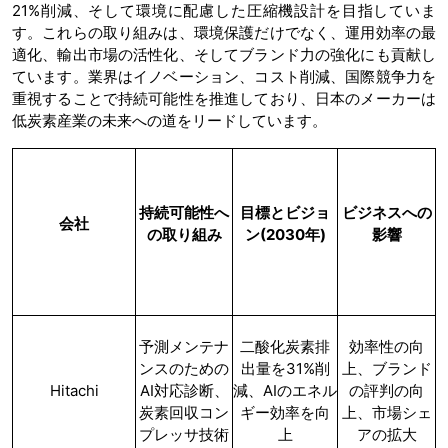
21%削減、そして環境に配慮した圧縮機設計を目指していま
す。これらの取り組みは、環境保護だけでなく、運用効率の最
適化、輸出市場の活性化、そしてブランド力の強化にも貢献し
ています。業界はイノベーション、コスト削減、国際競争力を
重視することで持続可能性を推進しており、日本のメーカーは
低炭素産業の未来への道をリードしています。
持続可能性へ
目標とビジョ
ビジネスへの
会社
の取り組み
ン
(2030
年
)
影響
予測メンテナ
二酸化炭素排
効率性の向
ンスのための
出量を31%削
上、ブランド
Hitachi
AI対応診断、
減、AIのエネル
の評判の向
炭素回収コン
ギー効率を向
上、市場シェ
プレッサ技術
上
アの拡大