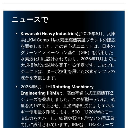
ニュースで
Kawasaki Heavy Industries
は2025年5月、兵庫
県にKM Comp-H₂水素圧縮機実証プラントの建設
を開始しました。この遠心式ユニットは、日本の
グリーンイノベーション基金（GIF）を活用した
水素液化用に設計されており、2025年11月までに
大規模施設の試験を完了する予定です。このプロ
ジェクトは、ターボ技術を用いた水素インフラの
統合を支援します。
2025年5月、
IHI Rotating Machinery
Engineering (IRM)
は、高効率遠心式圧縮機TRZ
シリーズを発表しました。この新型モデルは、流
量を約15%向上させ、直接潤滑軸受によりエネル
ギー使用量を削減します。500―1,120kWのモー
タ出力をカバーし、鉄鋼や石油化学などの重工業
向けに設計されています。IRMは、TRZシリーズ