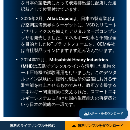
を日本の製造業にとって炭素排出量に配慮した選
択肢として位置付けています。
2025年2月、
Atlas Copco
は、日本の製造業およ
び空調設備業界をターゲットに、VSDとリモート
アナリティクスを備えたデジタルターボコンプレ
ッサを発売しました。エネルギー効率と予知保全
を目的としたIoTプラットフォームを、OEM各社
は自社製品ラインにますます組み込んでいます。
2024年12月、
Mitsubishi Heavy Industries
(MHI)
は広島でデジタルツインを活用した単軸タ
ーボ圧縮機の試験運用を行いました。このデジタ
ルツイン試験は、複雑な製油所の設備における予
測性能を向上させるものであり、政府が支援する
エネルギー関連施策に支えられた、スマートエネ
ルギーシステムに向けた国内生産能力の再構築と
いう日本の戦略の一環です。
レポートをダウンロード
無料のライブサンプルを読む
無料サンプルをダウンロード