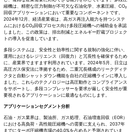
縮機は、精密な圧力制御が不可欠な石油化学、水素圧縮、CO₂
回収アプリケーションにおいて重要なコンポーネントです。
2024年12月、経済産業省は、高ガス再注入能力を持つシステ
ムにおけるCO₂回収プロセス向け多段圧縮機への補助金を承認
しました。この政策は、排出削減とエネルギー貯蔵プロジェク
トの導入を促進しています。
多段システムは、安全性と効率性に関する規制の強化に伴い、
運用におけるレジリエンス（回復力）と冗長性を確保するため
に、産業界でますます利用されています。2024年5月、日立は
高圧ガス保安法に準拠するため、二重冗長構成のリークディテ
クタと自動シャットダウン機能を自社の圧縮機ラインに導入し
ました。これらのテクノロジーは高圧動作とコンプライアンス
をサポートし、多段コンプレッサーを要求が厳しく安全性が重
要視されるアプリケーションに最適なものにします。
アプリケーションセグメント分析
石油・ガス業界は、製油所、ガス処理、石油増進回収（EOR）
における高負荷・高性能圧縮機への需要に支えられ、2037年
までにターボ圧縮機市場の40.0%を占めると予測されていま