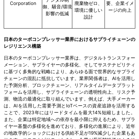
Corporation
廃棄物ゼロ、
要、企業イメ
御、騒音/環境
環境に優しい
ージの向上
影響の低減
設計
日本のターボコンプレッサー業界におけるサプライチェーンの
レジリエンス構築
日本のターボコンプレッサー業界は、デジタルトランスフォー
メーション、サプライヤーの多様化、そしてサステナビリティ
に基づく多角的な戦略により、あらゆる面で世界的なサプライ
チェーンの混乱に抵抗しています。業界関係者は、AIを活用し
た予測分析、ブロックチェーン、リアルタイムデータプラット
フォームを活用し、サプライチェーンの透明性向上、リスク予
測、物流の最適化に取り組んでいます。例えば、大手メーカー
は、AIを活用した需要予測とIoTベースの資産追跡を活用する
ことで、2023年にはリードタイムを最大14%短縮しました。
また、企業は特定地域への依存を最小限に抑えるため、サプラ
イヤー基盤の多様化を進めており、多様化の進展により、近年
の地政学的ショックにおける供給不足が19%減少した企業もあ