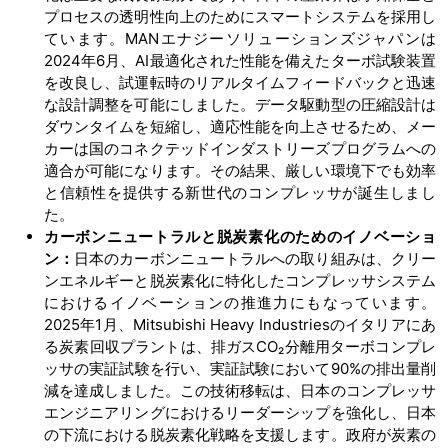
プロセスの透明性向上のためにスマートシステムを採用し
ています。MANエナジーソリューションズジャパンは
2024年6月、AI最適化された性能を備えたターボ試験装置
を改良し、試運転時のリアルタイムフィードバックと迅速
な設計調整を可能にしました。データ駆動型の圧縮設計は
ダウンタイムを短縮し、適応性能を向上させるため、メー
カーは国のコネクテッドインダストリーズプログラムへの
適合が可能になります。その結果、厳しい環境下でも効率
と信頼性を提供する新世代のコンプレッサが誕生しまし
た。
カーボンニュートラルと脱炭素化のためのイノベーショ
ン：
日本のカーボンニュートラルへの取り組みは、クリー
ンエネルギーと脱炭素化に特化したコンプレッサシステム
におけるイノベーションの推進力にもなっています。
2025年1月、Mitsubishi Heavy Industriesのイタリアにあ
る炭素回収プラントは、排ガスCO₂分離用ターボコンプレ
ッサの実証試験を行い、実証試験において90%の排出量削
減を達成しました。この技術移転は、日本のコンプレッサ
エンジニアリングにおけるリーダーシップを強化し、日本
の下流における脱炭素化戦略を支援します。政府が炭素の