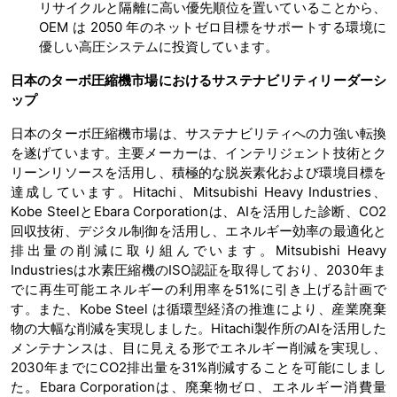
リサイクルと隔離に高い優先順位を置いていることから、
OEM は 2050 年のネットゼロ目標をサポートする環境に
優しい高圧システムに投資しています。
日本のターボ圧縮機市場におけるサステナビリティリーダーシ
ップ
日本のターボ圧縮機市場は、サステナビリティへの力強い転換
を遂げています。主要メーカーは、インテリジェント技術とク
リーンリソースを活用し、積極的な脱炭素化および環境目標を
達成しています。Hitachi、Mitsubishi Heavy Industries、
Kobe SteelとEbara Corporationは、AIを活用した診断、CO2
回収技術、デジタル制御を活用し、エネルギー効率の最適化と
排出量の削減に取り組んでいます。Mitsubishi Heavy
Industriesは水素圧縮機のISO認証を取得しており、2030年ま
でに再生可能エネルギーの利用率を51%に引き上げる計画で
す。また、Kobe Steel は循環型経済の推進により、産業廃棄
物の大幅な削減を実現しました。Hitachi製作所のAIを活用した
メンテナンスは、目に見える形でエネルギー削減を実現し、
2030年までにCO2排出量を31%削減することを可能にしまし
た。Ebara Corporationは、廃棄物ゼロ、エネルギー消費量