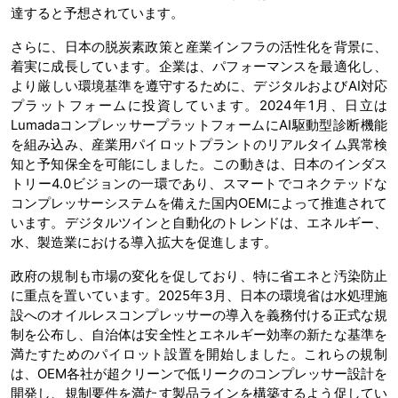
達すると予想されています。
さらに、日本の脱炭素政策と産業インフラの活性化を背景に、
着実に成長しています。企業は、パフォーマンスを最適化し、
より厳しい環境基準を遵守するために、デジタルおよびAI対応
プラットフォームに投資しています。2024年1月、日立は
LumadaコンプレッサープラットフォームにAI駆動型診断機能
を組み込み、産業用パイロットプラントのリアルタイム異常検
知と予知保全を可能にしました。この動きは、日本のインダス
トリー4.0ビジョンの一環であり、スマートでコネクテッドな
コンプレッサーシステムを備えた国内OEMによって推進されて
います。デジタルツインと自動化のトレンドは、エネルギー、
水、製造業における導入拡大を促進します。
政府の規制も市場の変化を促しており、特に省エネと汚染防止
に重点を置いています。2025年3月、日本の環境省は水処理施
設へのオイルレスコンプレッサーの導入を義務付ける正式な規
制を公布し、自治体は安全性とエネルギー効率の新たな基準を
満たすためのパイロット設置を開始しました。これらの規制
は、OEM各社が超クリーンで低リークのコンプレッサー設計を
開発し、規制要件を満たす製品ラインを構築するよう促してい