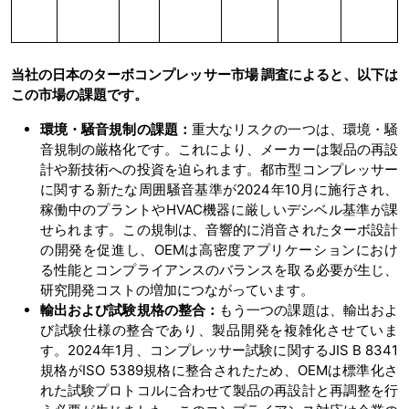
当社の日本のターボコンプレッサー市場 調査によると、以下は
この市場の課題です。
環境・騒音規制の課題：
重大なリスクの一つは、環境・騒
音規制の厳格化です。これにより、メーカーは製品の再設
計や新技術への投資を迫られます。都市型コンプレッサー
に関する新たな周囲騒音基準が2024年10月に施行され、
稼働中のプラントやHVAC機器に厳しいデシベル基準が課
せられます。この規制は、音響的に消音されたターボ設計
の開発を促進し、OEMは高密度アプリケーションにおけ
る性能とコンプライアンスのバランスを取る必要が生じ、
研究開発コストの増加につながっています。
輸出および試験規格の整合：
もう一つの課題は、輸出およ
び試験仕様の整合であり、製品開発を複雑化させていま
す。2024年1月、コンプレッサー試験に関するJIS B 8341
規格がISO 5389規格に整合されたため、OEMは標準化さ
れた試験プロトコルに合わせて製品の再設計と再調整を行