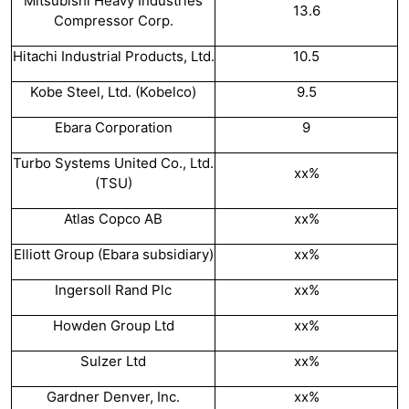
Mitsubishi Heavy Industries
13.6
Compressor Corp.
Hitachi Industrial Products, Ltd.
10.5
Kobe Steel, Ltd. (Kobelco)
9.5
Ebara Corporation
9
Turbo Systems United Co., Ltd.
xx%
(TSU)
Atlas Copco AB
xx%
Elliott Group (Ebara subsidiary)
xx%
Ingersoll Rand Plc
xx%
Howden Group Ltd
xx%
Sulzer Ltd
xx%
Gardner Denver, Inc.
xx%