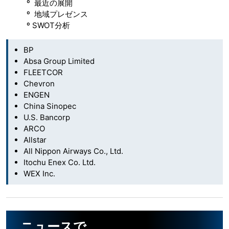
º 最近の展開
º 地域プレゼンス
º SWOT分析
BP
Absa Group Limited
FLEETCOR
Chevron
ENGEN
China Sinopec
U.S. Bancorp
ARCO
Allstar
All Nippon Airways Co., Ltd.
Itochu Enex Co. Ltd.
WEX Inc.
ニュースで