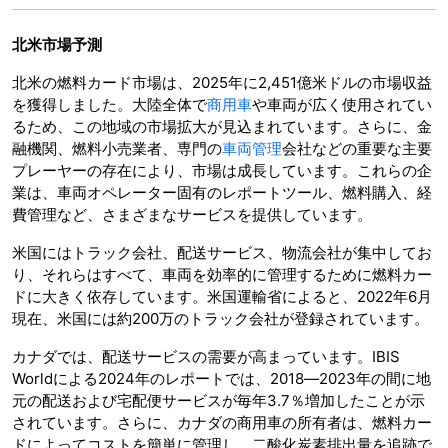
北米市場予測
北米の燃料カード市場は、2025年に2,451億米ドルの市場収益
を獲得しました。大陸全体で
商用車
や車両が広く使用されてい
るため、この地域の市場拡大が見込まれています。さらに、金
融機関、燃料小売業者、専門の
車両管理
会社などの重要な主要
プレーヤーの存在により、市場は成長しています。これらの企
業は、車両オペレーター固有のレポートツール、燃料購入、経
費管理など、さまざまなサービスを提供しています。
米国にはトラック会社、配送サービス、物流会社が集中してお
り、それらはすべて、車両を効率的に管理するために燃料カー
ドに大きく依存しています。米国運輸省によると、2022年6月
現在、米国には約200万のトラック会社が登録されています。
カナダでは、配送サービスの需要が高まっています。IBIS
Worldによる2024年のレポートでは、2018―2023年の間に地
元の配送および宅配便サービスが毎年3.7％増加したことが示
されています。さらに、カナダの商用車の所有者は、燃料カー
ドによってコストを簡単に管理し、二酸化炭素排出量を追跡で