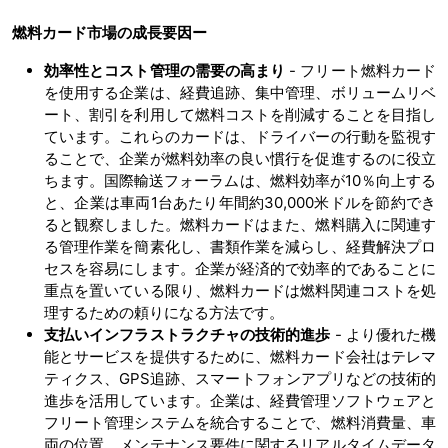
燃料カード市場の
成長要因ー
効率性とコスト管理の需要の高まり
- フリート燃料カード
を使用する企業は、経費追跡、集中管理、ボリュームリベ
ート、割引を利用して燃料コストを削減することを目指し
ています。これらのカードは、ドライバーの行動を監視す
ることで、企業が燃料効率の良い慣行を促進するのに役立
ちます。国際輸送フォーラムは、燃料効率が10％向上する
と、企業は車両1台あたり年間約30,000米ドルを節約でき
ると観察しました。燃料カードはまた、燃料購入に関連す
る管理作業を簡素化し、書類作業を減らし、経費解決プロ
セスを容易にします。企業が経済的で効率的であることに
重点を置いている限り、燃料カードは燃料関連コストを処
理するための頼りになる方法です。
支払いインフラストラクチャの技術的進歩
- より優れた機
能とサービスを提供するために、燃料カード会社はテレマ
ティクス、GPS追跡、スマートフォンアプリなどの技術的
進歩を活用しています。企業は、経費管理ソフトウェアと
フリート管理システムを統合することで、燃料消費量、車
両の位置、メンテナンス要件に関するリアルタイムデータ