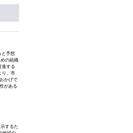
ると予想
ための組織
促進する
より、市
のおかげで
性がある
表示するた
の地域の