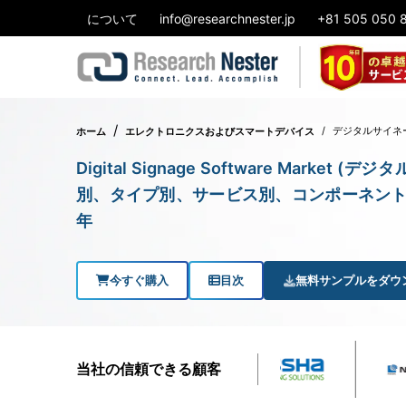
について
info@researchnester.jp
+81 505 050 
デジタルサイネ
ホーム
エレクトロニクスおよびスマートデバイス
Digital Signage Software Mar
別、タイプ別、サービス別、コンポーネント別 
年
今すぐ購入
目次
無料サンプルをダウ
当社の信頼できる顧客