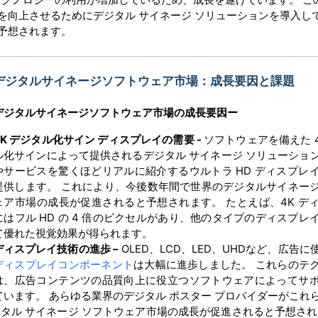
を向上させるためにデジタル サイネージ ソリューションを導入し
予想されます。
デジタルサイネージソフトウェア市場：成長要因と課題
デジタルサイネージソフトウェア市場の
成長要因ー
4K デジタル化サイン ディスプレイの需要 -
ソフトウェアを備えた 4
ル化サインによって提供されるデジタル サイネージ ソリューショ
やサービスを驚くほどリアルに紹介するウルトラ HD ディスプレ
提供します。 これにより、今後数年間で世界のデジタルサイネー
ェア市場の成長が促進されると予想されます。 たとえば、4K デ
にはフル HD の 4 倍のピクセルがあり、他のタイプのディスプレ
て優れた視覚効果が得られます。
ディスプレイ技術の進歩 –
OLED、LCD、LED、UHDなど、広告
ディスプレイコンポーネント
は大幅に進歩しました。 これらのテ
は、広告コンテンツの品質向上に役立つソフトウェアによってサ
ています。 あらゆる業界のデジタル ポスター プロバイダーがこれ
タル サイネージ ソフトウェア市場の成長が促進されると予想され