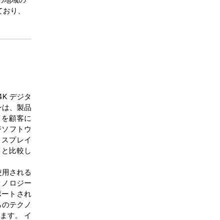
ており、
K デジタ
ンは、製品
イを顧客に
ジソフトウ
ィスプレイ
イと比較し
に使用される
クノロジー
ポートされ
らのテクノ
ます。 イ