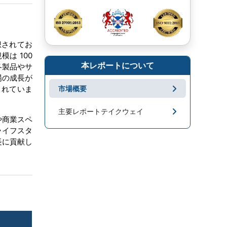
想されてお
模は 100
本レポートについて
各製品やサ
場の成長が
されていま
市場概要
主要レポートテイクウェイ
や商業スペ
ライフスタ
市場地域分析
長に貢献し
成長促進要因と課題
セグメンテーション
キープレーヤー
市場ニュース