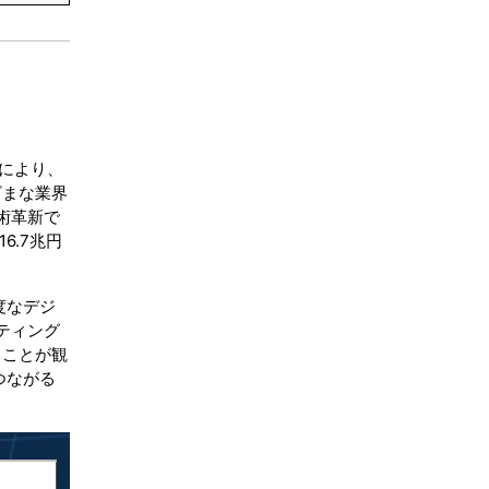
により、
ざまな業界
術革新で
6.7兆円
度なデジ
ティング
ることが観
つながる