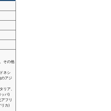
結論
目次
関連レポート
よくある質問
ン、その他
ンドネシ
他のアジ
イタリア、
ッパ)
北アフリ
リカ)