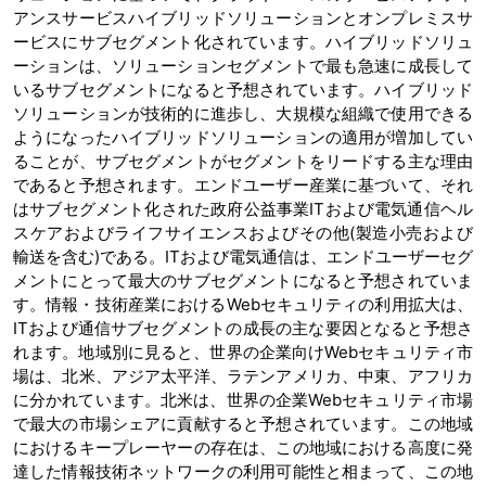
アンスサービスハイブリッドソリューションとオンプレミスサ
ービスにサブセグメント化されています。ハイブリッドソリュ
ーションは、ソリューションセグメントで最も急速に成長して
いるサブセグメントになると予想されています。ハイブリッド
ソリューションが技術的に進歩し、大規模な組織で使用できる
ようになったハイブリッドソリューションの適用が増加してい
ることが、サブセグメントがセグメントをリードする主な理由
であると予想されます。エンドユーザー産業に基づいて、それ
はサブセグメント化された政府公益事業ITおよび電気通信ヘル
スケアおよびライフサイエンスおよびその他(製造小売および
輸送を含む)である。ITおよび電気通信は、エンドユーザーセグ
メントにとって最大のサブセグメントになると予想されていま
す。情報・技術産業におけるWebセキュリティの利用拡大は、
ITおよび通信サブセグメントの成長の主な要因となると予想さ
れます。地域別に見ると、世界の企業向けWebセキュリティ市
場は、北米、アジア太平洋、ラテンアメリカ、中東、アフリカ
に分かれています。北米は、世界の企業Webセキュリティ市場
で最大の市場シェアに貢献すると予想されています。この地域
におけるキープレーヤーの存在は、この地域における高度に発
達した情報技術ネットワークの利用可能性と相まって、この地