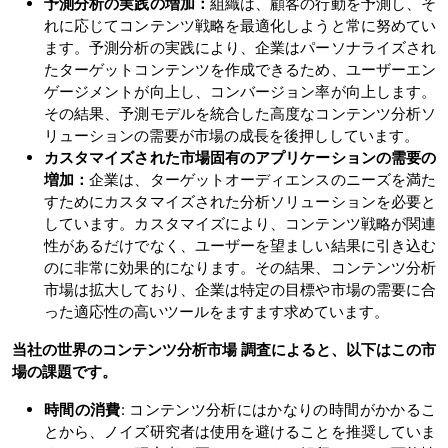
予測分析の実践の増加：
組織は、顧客の行動を予測し、そ
れに応じてコンテンツ戦略を最適化しようと常に努めてい
ます。予測分析の実践により、企業はパーソナライズされ
たターゲットコンテンツを作成できるため、ユーザーエン
ゲージメントが向上し、コンバージョン率が向上します。
その結果、予測モデルを統合した高度なコンテンツ分析ソ
リューションの需要が市場の成長を後押ししています。
カスタマイズされた市場固有のアプリケーションの需要の
増加：
企業は、ターゲットオーディエンスのニーズを満た
すためにカスタマイズされた分析ソリューションを必要と
しています。カスタマイズにより、コンテンツ戦略が関連
性があるだけでなく、ユーザーを望ましい結果に引き込む
のに非常に効果的になります。その結果、コンテンツ分析
市場は拡大しており、企業は特定の目標や市場の需要に合
った適応性の高いツールをますます求めています。
当社の世界のコンテンツ分析市場
調査によると、以下はこの市
場の課題です。
時間の消費
: コンテンツ分析にはかなりの時間がかかるこ
とから、ノイズ研究者は使用を避けることを推奨していま