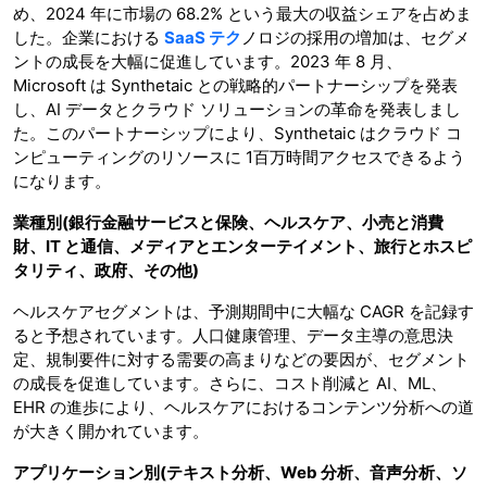
め、2024 年に市場の 68.2% という最大の収益シェアを占めま
した。企業における
SaaS テク
ノロジの採用の増加は、セグメ
ントの成長を大幅に促進しています。2023 年 8 月、
Microsoft は Synthetaic との戦略的パートナーシップを発表
し、AI データとクラウド ソリューションの革命を発表しまし
た。このパートナーシップにより、Synthetaic はクラウド コ
ンピューティングのリソースに 1百万時間アクセスできるよう
になります。
業種別
(
銀行金融サービスと保険、ヘルスケア、小売と消費
財、
IT
と通信、メディアとエンターテイメント、旅行とホスピ
タリティ、政府、その他
)
ヘルスケアセグメントは、予測期間中に大幅な CAGR を記録す
ると予想されています。人口健康管理、データ主導の意思決
定、規制要件に対する需要の高まりなどの要因が、セグメント
の成長を促進しています。さらに、コスト削減と AI、ML、
EHR の進歩により、ヘルスケアにおけるコンテンツ分析への道
が大きく開かれています。
アプリケーション別
(
テキスト分析、
Web
分析、音声分析、ソ