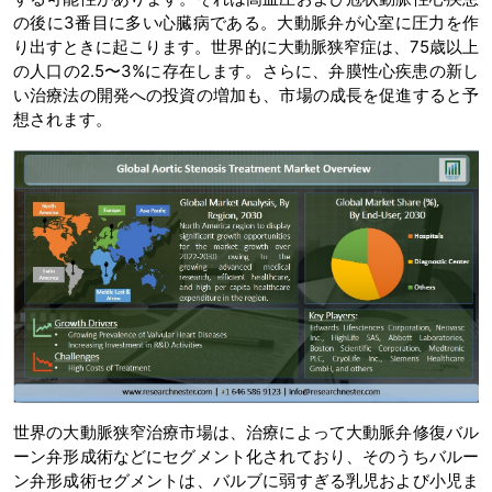
の後に3番目に多い心臓病である。大動脈弁が心室に圧力を作
り出すときに起こります。世界的に大動脈狭窄症は、75歳以上
の人口の2.5〜3%に存在します。さらに、弁膜性心疾患の新し
い治療法の開発への投資の増加も、市場の成長を促進すると予
想されます。
世界の大動脈狭窄治療市場は、治療によって大動脈弁修復バル
ーン弁形成術などにセグメント化されており、そのうちバルー
ン弁形成術セグメントは、バルブに弱すぎる乳児および小児ま