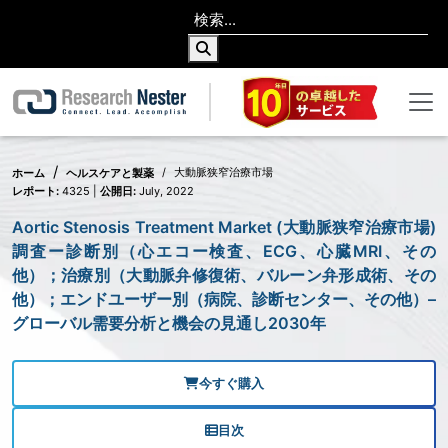
大動脈狭窄治療市場
ホーム
ヘルスケアと製薬
レポート:
4325 |
公開日:
July, 2022
Aortic Stenosis Treatment Market (大動脈狭窄治療市場)
調査ー診断別（心エコー検査、ECG、心臓MRI、その
他）；治療別（大動脈弁修復術、バルーン弁形成術、その
他）；エンドユーザー別（病院、診断センター、その他）–
グローバル需要分析と機会の見通し2030年
今すぐ購入
目次