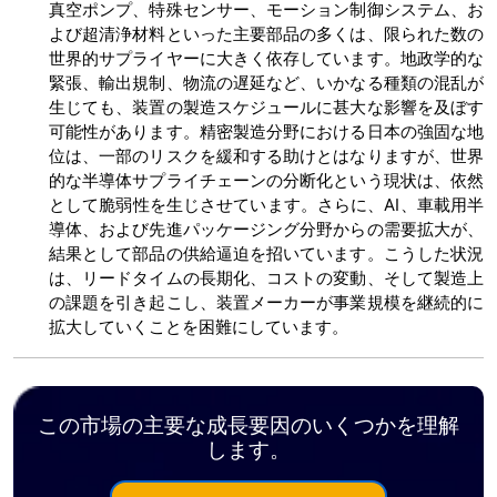
真空ポンプ、特殊センサー、モーション制御システム、お
よび超清浄材料といった主要部品の多くは、限られた数の
世界的サプライヤーに大きく依存しています。地政学的な
緊張、輸出規制、物流の遅延など、いかなる種類の混乱が
生じても、装置の製造スケジュールに甚大な影響を及ぼす
可能性があります。精密製造分野における日本の強固な地
位は、一部のリスクを緩和する助けとはなりますが、世界
的な半導体サプライチェーンの分断化という現状は、依然
として脆弱性を生じさせています。さらに、AI、車載用半
導体、および先進パッケージング分野からの需要拡大が、
結果として部品の供給逼迫を招いています。こうした状況
は、リードタイムの​​長期化、コストの変動、そして製造上
の課題を引き起こし、装置メーカーが事業規模を継続的に
拡大していくことを困難にしています。
この市場の主要な成長要因のいくつかを理解
します。