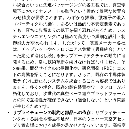
ル統合といった先進パッケージングの各工程では、真空環
境下においてナノメートル単位という極めて厳密な位置合
わせ精度が要求されます。わずかな振動、微粒子の混入
（パーティクル汚染）、あるいは熱的な不安定要素であっ
ても、直ちに歩留まりの低下を招く恐れがあるため、シス
テムエンジニアリングには極めて高度かつ繊細な設計・制
御能力が求められます。したがって、装置メーカー各社
は、チップレットやヘテロジニアス集積（異種統合）とい
った絶えず進化し続けるチップアーキテクチャの動向に追
随するため、常に技術革新を続けなければなりません。そ
の結果、開発サイクルの長期化や、研究開発（R&D）コス
トの高騰を招くことになります。さらに、既存の半導体製
造ラインに新たなシステムを統合することも容易ではあり
ません。多くの場合、既存の製造装置やワークフローが老
朽化しており、次世代の真空ベース組立プラットフォーム
との間で互換性が確保できない（適合しない）という問題
が生じるためです。
サプライチェーンの制約と部品への依存：
サプライチェー
ンをめぐる懸念や部品不足が、日本のウェハー真空アセン
ブリ置市場における成長の足かせとなっています。高精度