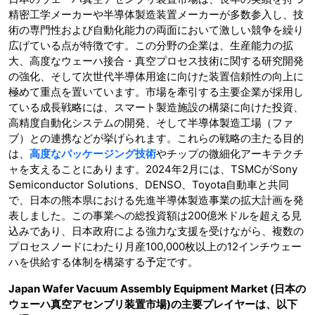
精密工学メーカーや半導体製造装置メーカーが多数参入し、技
術の専門性および自動化能力の両面において激しい競争を繰り
広げている点が特徴です。この分野の企業は、生産能力の拡
大、高度なウェーハ接合・真空プロセス技術に関する研究開発
の強化、そして次世代半導体用途に向けた装置信頼性の向上に
極めて重点を置いています。市場を牽引する主要企業が採用し
ている成長戦略には、スマート製造施設の構築に向けた投資、
高精度自動化システムの開発、そして半導体製造工場（ファ
ブ）との連携などが挙げられます。これらの戦略の主たる目的
は、
高度なパッケージング技術
やチップの微細化アーキテクチ
ャを支えることにあります。2024年2月には、TSMCがSony
Semiconductor Solutions、DENSO、Toyota自動車と共同
で、日本の熊本県における先進半導体製造事業の拡大計画を発
表しました。この事業への総投資額は200億米ドルを超える見
込みであり、日本政府による強力な支援を受けながら、複数の
プロセスノードにわたり月産100,000枚以上の12インチウェー
ハを供給する体制を構築する予定です。
Japan Wafer Vacuum Assembly Equipment Market (日本の
ウェーハ真空アセンブリ装置市場)の主要プレイヤーは、以下