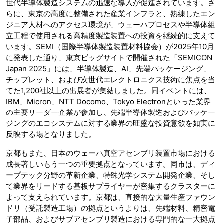
世代半導体製造システムの迅速な導入が促進されています。さ
らに、東京の高度に整備された産業インフラと、熟練したエン
ジニア人材へのアクセス環境が、ウェーハプロセスや半導体組
立工程で使用される高精度製造装置への投資を継続的に支えて
います。SEMI（国際半導体製造装置材料協会）が2025年10月
に発表した通り、東京ビッグサイトで開催された「SEMICON
Japan 2025」には、半導体製造、AI、先端パッケージング、
チップレット、および次世代エレクトロニクス技術に焦点を当
てた1,200社以上の出展者が集結しました。同イベントには、
IBM、Micron、NTT Docomo、Tokyo Electronといった業界
の主要リーダー企業が参加し、先端半導体製造およびパッケー
ジングのエコシステムに対する業界の旺盛な投資意欲を如実に
反映する場となりました。
京都もまた、日本のウェーハ真空アセンブリ装置市場における
成長著しいもう一つの重要拠点となっています。同市は、ディ
ープテック分野の革新企業、特殊光学システム開発企業、そし
て業界をリードする基板サプライヤーが密集するクラスターに
よって支えられています。京都は、直接的な大量生産ファウン
ドリ（受託製造工場）の拠点というよりは、先端材料、精密電
子部品、およびサブアセンブリ製造における専門的な一大拠点