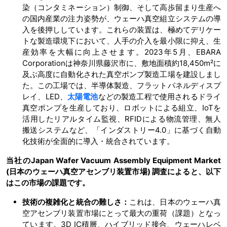
染（コンタミネーション）制御、そして高歩留まり生産へ
の国内産業の注力姿勢が、ウェーハ真空組立システムの導
入を後押ししています。これらの装置は、極めてデリケー
トな製造環境下において、人手の介入を最小限に抑え、生
産効率を大幅に向上させます。2023年5月、EBARA
Corporationは神奈川県藤沢市に、敷地面積約18,450m²に
及ぶ高度に自動化された真空ポンプ製造工場を建設しまし
た。この工場では、半導体製造、フラットパネルディスプ
レイ、LED、
太陽電池
などの製造工程で使用されるドライ
真空ポンプを生産しており、ロボットによる組立、IoTを
活用したリアルタイム監視、RFIDによる物流管理、無人
搬送システムなど、「インダストリー4.0」に基づく自動
化技術が全面的に導入・統合されています。
当社のJapan Wafer Vacuum Assembly Equipment Market
(日本のウェーハ真空アセンブリ装置市場) 調査によると、以下
はこの市場の課題です。
技術の複雑化と統合の難しさ：
これは、日本のウェーハ真
空アセンブリ装置市場にとって最大の重荷（課題）となっ
ています。3D IC積層、ハイブリッド接合、ウェーハレベ