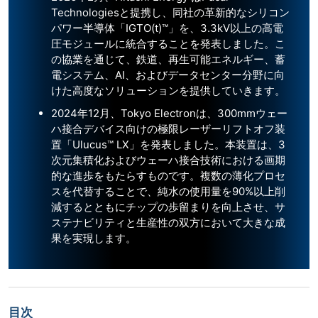
Technologiesと提携し、同社の革新的なシリコン
パワー半導体「IGTO(t)™」を、3.3kV以上の高電
圧モジュールに統合することを発表しました。こ
の協業を通じて、鉄道、再生可能エネルギー、蓄
電システム、AI、およびデータセンター分野に向
けた高度なソリューションを提供していきます。
2024年12月、Tokyo Electronは、300mmウェー
ハ接合デバイス向けの極限レーザーリフトオフ装
置「Ulucus™ LX」を発表しました。本装置は、3
次元集積化およびウェーハ接合技術における画期
的な進歩をもたらすものです。複数の薄化プロセ
スを代替することで、純水の使用量を90%以上削
減するとともにチップの歩留まりを向上させ、サ
ステナビリティと生産性の双方において大きな成
果を実現します。
目次