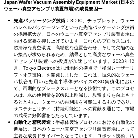
Japan Wafer Vacuum Assembly Equipment Market (日本の
ウェーハ真空アセンブリ装置市場)の成長要因ー
先進パッケージング技術：
3D IC、チップレット、ウェー
ハレベルパッケージングといった先進パッケージング技術
の採用拡大が、日本のウェーハ真空アセンブリ装置市場に
おける需要を押し上げています。これらのプロセスには、
超清浄な真空環境、高精度な位置合わせ、そして欠陥のな
い接合が求められるため、結果として高度なウェーハ真空
アセンブリ装置への投資が加速しています。2023年12
月、Tokyo Electronは九州地区の拠点で「極限レーザーリ
フトオフ技術」を開発しました。これは、恒久的なウェー
ハ接合を用いた先進半導体デバイスの3D集積化におい
て、画期的なブレークスルーとなる技術です。このプロセ
スは、水の使用量を90%以上削減し、歩留まりを向上させ
るとともに、ウェーハの再利用を可能にするものであり、
サステナビリティ（持続可能性）への貢献を通じて、市場
の成長に好影響をもたらしています。
自動化と精密製造：
半導体製造プロセスにおける自動化の
進展は、日本のウェーハ真空アセンブリ装置市場にとって
主要な成長ドライバーとなっています。ロボット技術、汚