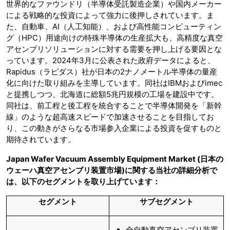
世界的なファウンドリ（半導体受託製造企業）や国内メーカー
による戦略的な投資によって強力に後押しされています。ま
た、自動車、AI（人工知能）、および高性能コンピューティン
グ（HPC）用途向けの特殊半導体の生産拡大も、高精度な真空
アセンブリソリューションに対する需要を押し上げる要因とな
っています。2024年3月に公表された政府データによると、
Rapidus（ラピダス）社が日本の2ナノメートル半導体の量産
化に向けた取り組みを主導しています。同社はIBMおよびimec
と提携しつつ、北海道に総額5兆円規模の工場を建設中です。
同社は、前工程と後工程を統合することで半導体開発を「新幹
線」のような超高速スピードで加速させることを目指してお
り、この動きがさらなる市場参入企業による投資を促すものと
期待されています。
Japan Wafer Vacuum Assembly Equipment Market (日本の
ウェーハ真空アセンブリ装置市場)に関する当社の詳細分析で
は、以下のセグメントを取り上げています：
セグメント
サブセグメント
全自動真空アセンブリ装置