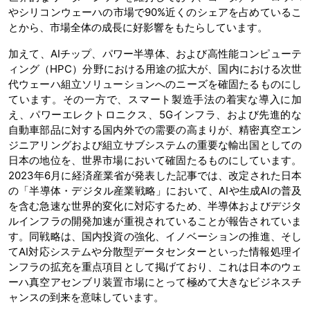
やシリコンウェーハの市場で90%近くのシェアを占めているこ
とから、市場全体の成長に好影響をもたらしています。
加えて、AIチップ、パワー半導体、および高性能コンピューテ
ィング（HPC）分野における用途の拡大が、国内における次世
代ウェーハ組立ソリューションへのニーズを確固たるものにし
ています。その一方で、スマート製造手法の着実な導入に加
え、パワーエレクトロニクス、5Gインフラ、および先進的な
自動車部品に対する国内外での需要の高まりが、精密真空エン
ジニアリングおよび組立サブシステムの重要な輸出国としての
日本の地位を、世界市場において確固たるものにしています。
2023年6月に経済産業省が発表した記事では、改定された日本
の「半導体・デジタル産業戦略」において、AIや生成AIの普及
を含む急速な世界的変化に対応するため、半導体およびデジタ
ルインフラの開発加速が重視されていることが報告されていま
す。同戦略は、国内投資の強化、イノベーションの推進、そし
てAI対応システムや分散型データセンターといった情報処理イ
ンフラの拡充を重点項目として掲げており、これは日本のウェ
ーハ真空アセンブリ装置市場にとって極めて大きなビジネスチ
ャンスの到来を意味しています。