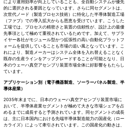
により運用効率が向上していることも、全自動システムが優先
的に選択される要因となっています。さらに同セグメントは、
次世代ノード（製造プロセス技術）に特化した半導体製造工場
（ファブ）での導入拡大からも恩恵を受けています。こうした
工場では、プロセスの精密さと装置の信頼性が、設計上の最優
先事項として極めて重視されているためです。加えて、サプラ
イヤー各社がモジュール型かつ拡張性の高い自動化プラットフ
ォームを提供していることも市場の追い風となっています。こ
れにより、製造メーカーはシステム全体を入れ替えることなく
既存の生産ラインをアップグレードすることが可能となり、日
本のウェーハ真空アセンブリ装置市場全体に好影響をもたらし
ています。
アプリケーション別（電子機器製造、ソーラーパネル製造、半
導体産業）
2035年末までに、日本のウェーハ真空アセンブリ装置市場に
おいて、半導体産業セグメントが極めて大きな市場シェアを占
めるまでに成長すると予測されています。同セグメントの成長
は、主に日本国内における先端半導体製造能力の国産化（ロー
カライズ）によって牽引されています。この国産化の動きは、