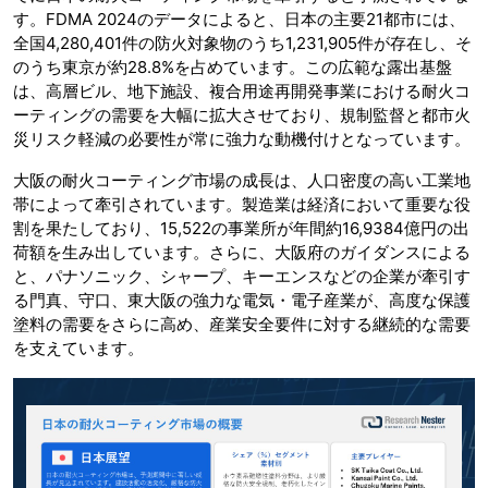
す。FDMA 2024のデータによると、日本の主要21都市には、
全国4,280,401件の防火対象物のうち1,231,905件が存在し、そ
のうち東京が約28.8%を占めています。この広範な露出基盤
は、高層ビル、地下施設、複合用途再開発事業における耐火コ
ーティングの需要を大幅に拡大させており、規制監督と都市火
災リスク軽減の必要性が常に強力な動機付けとなっています。
大阪の耐火コーティング市場の成長は、人口密度の高い工業地
帯によって牽引されています。製造業は経済において重要な役
割を果たしており、15,522の事業所が年間約16,9384億円の出
荷額を生み出しています。さらに、大阪府のガイダンスによる
と、パナソニック、シャープ、キーエンスなどの企業が牽引す
る門真、守口、東大阪の強力な電気・電子産業が、高度な保護
塗料の需要をさらに高め、産業安全要件に対する継続的な需要
を支えています。