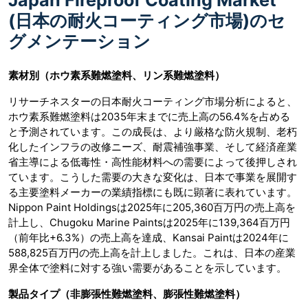
(日本の耐火コーティング市場)のセ
グメンテーション
素材別（ホウ素系難燃塗料、リン系難燃塗料）
リサーチネスターの日本耐火コーティング市場分析によると、
ホウ素系難燃塗料は2035年末までに売上高の56.4%を占める
と予測されています。この成長は、より厳格な防火規制、老朽
化し​​たインフラの改修ニーズ、耐震補強事業、そして経済産業
省主導による低毒性・高性能材料への需要によって後押しされ
ています。こうした需要の大きな変化は、日本で事業を展開す
る主要塗料メーカーの業績指標にも既に顕著に表れています。
Nippon Paint Holdingsは2025年に205,360百万円の売上高を
計上し、Chugoku Marine Paintsは2025年に139,364百万円
（前年比+6.3%）の売上高を達成、Kansai Paintは2024年に
588,825百万円の売上高を計上しました。これは、日本の産業
界全体で塗料に対する強い需要があることを示しています。
製品タイプ（非膨張性難燃塗料、膨張性難燃塗料）