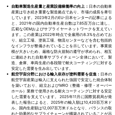
自動車製造生産量と産業設備稼働率の向上：
日本の自動車
産業は引き続き重要な製造拠点であり、市場の成長を牽引
しています。2023年2月のEU-日本センターの記事による
と、2021年の国内自動車生産台数は7.85百万台に達し、
広範なOEMおよびサプライヤーネットワークを支えてい
ます。この産業は2022年時点で全雇用の8.3%を占めてお
り、組立工場、塗装工場、物流センターなどを含む包括的
なインフラが整備されていることを示しています。事業規
模が大きいため、厳格な防火規制の遵守が求められ、相互
に連結された自動車サプライチェーン全体において、製
造、倉庫、車両生産の各段階で耐火コーティングに対する
安定した需要を生み出しています。
航空宇宙分野における輸入依存が塗料需要を促進：
日本の
航空宇宙産業は輸入に支えられた強固で安定した統合体制
を築いており、組立およびMRO（整備・修理・オーバー
ホール）業務で使用される耐火コーティングに対する安定
した需要を支えています。 2025年11月に国際貿易局が発
表した報告によると、2025年の輸入額は10,420百万米ド
ル、国内生産額は12,007百万米ドルとなり、バランスの取
れた効果的なサプライチェーンが構築されていることが示