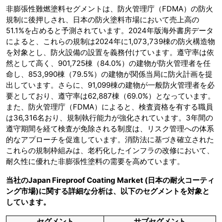
非膨張性難燃塗料セグメントは、防火管理庁（FDMA）の防火
規制に後押しされ、日本の防火塗料市場において売上高の
51.1%を占めると予測されています。2024年版海外書房データ
によると、これらの規制は2024年に1,073,739棟の防火構造物
を対象とし、防火設備の設置を義務付けています。遵守率は依
然として高く、901,725棟（84.0%）の建物が防火管理者を任
命し、853,990棟（79.5%）の建物が関係当局に防火計画を提
出しています。さらに、91,099棟の建物が一般防火管理者を必
要としており、遵守率は62,887棟（69.0%）となっています。
また、防火管理庁（FDMA）によると、検査資格を有する職員
は36,316名おり、規制執行能力が強化されています。3年間の
遵守期間を経て検査が免除される制度は、リスク管理への体系
的なアプローチを促進しています。消防法に基づき確立された
これらの規制枠組みは、老朽化し​​たインフラの改修において、
耐久性に優れた非膨張性塗料の需要を高めています。
当社のJapan Fireproof Coating Market (日本の耐火コーティ
ング市場)に関する詳細な分析は、以下のセグメントを対象と
しています。
セグメント
サブセグメント