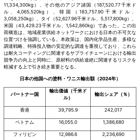
11,334,300kg）、その他のアジア諸国（187,520.77千米ド
ル、4,065,520kg）、韓国（183,757.90千米ドル、
3,058,250kg）、タイ（52,627.96千米ドル、5,517,800kg）、
米国（43,429.23千米ドル、1,542,860kg）であった。この出
荷構造は、地域産業供給ネットワークにおける日本の不可欠な
位置づけを強調している。本政策は、国内化学品生産、多様な
調達戦略、特殊投入物の安定的な調達を重視しており、これら
は耐火コーティングに関連するサプライチェーンにおける輸出
競争力の向上と同時に、原材料の供給途絶に関連するリスクを
軽減する上で引き続き重要となる。
日本の他国への塗料・ワニス輸出額（2024年）
輸出価値（千米ド
パートナー国
輸出シェア（％）
ル）
香港
39,795.9
242,017
ベトナム
16,055.0
1,386,680
フィリピン
12,986.6
2,236,690