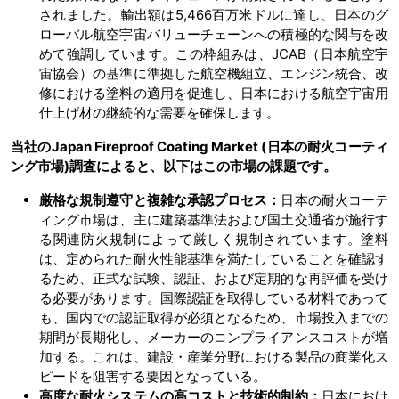
されました。輸出額は5,466百万米ドルに達し、日本のグ
ローバル航空宇宙バリューチェーンへの積極的な関与を改
めて強調しています。この枠組みは、JCAB（日本航空宇
宙協会）の基準に準拠した航空機組立、エンジン統合、改
修における塗料の適用を促進し、日本における航空宇宙用
仕上げ材の継続的な需要を確保します。
当社のJapan Fireproof Coating Market (日本の耐火コーティ
ング市場)調査によると、以下はこの市場の課題です。
厳格な規制遵守と複雑な承認プロセス：
日本の耐火コーテ
ィング市場は、主に建築基準法および国土交通省が施行す
る関連防火規制によって厳しく規制されています。塗料
は、定められた耐火性能基準を満たしていることを確認す
るため、正式な試験、認証、および定期的な再評価を受け
る必要があります。国際認証を取得している材料であって
も、国内での認証取得が必須となるため、市場投入までの
期間が長期化し、メーカーのコンプライアンスコストが増
加する。これは、建設・産業分野における製品の商業化ス
ピードを阻害する要因となっている。
高度な耐火システムの高コストと技術的制約：
日本におけ