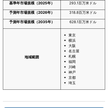
基準年市場規模（
2025
年）
293.1百万米ドル
予測年市場規模（
2026
年）
318.8百万米ドル
予測年市場規模（
2035
年）
628.1百万米ドル
東京
横浜
大阪
名古屋
札幌
地域範囲
福岡
川崎
神戸
京都
埼玉