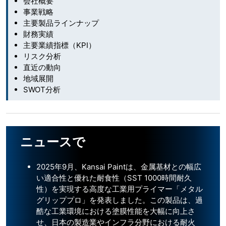
会社概要
事業戦略
主要製品ラインナップ
財務実績
主要業績指標（KPI）
リスク分析
直近の動向
地域展開
SWOT分析
ニュースで
2025年9月、Kansai Paintは、金属基材との幅広
い適合性と優れた耐食性（SST 1000時間耐久
性）を実現する高度な工業用プライマー「メタル
グリッププロ」を発表しました。この製品は、過
酷な工業環境における塗膜性能を大幅に向上さ
せ、日本の製造業やインフラ分野における耐火