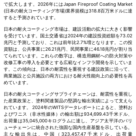
で拡大します。2026年にはJapan Fireproof Coating Market
(日本の耐火コーティング市場)業界規模は318.8百万米ドルに達
すると予測されています。
日本の耐火コーティング市場は、建設活動の拡大に大きく影響
を受けています。国土交通省は2024年の建設投資総額を73.02
兆円と予測しており、これは前年比2.7%増となります。この投
資額は、公共事業に26.21兆円、民間事業に46.18兆円が割り当
てられています。これらの数字は、構造用鋼材への防火対策や
改修工事の導入を必要とする広範なインフラ開発を示していま
す。この傾向は、日本の耐震性を重視する建設政策に沿って、
商業施設と公共施設の両方における耐火性能向上の必要性を高
めています。
日本の耐火コーティングサプライチェーンは、耐震性を重視し
た産業政策と、塗料関連製品の堅調な輸出実績によって支えら
れています。 2024年のWITSデータレポートによると、塗料お
よびワニス（非水性媒体）の輸出額は934,699.43千米ドル、
出荷量は35,045,000キログラムに達し、アジア太平洋のバリ
ューチェーンに統合された強固な国内生産基盤を示している。
主な輸出先は、中国（323,457.47千米ドル、出荷量