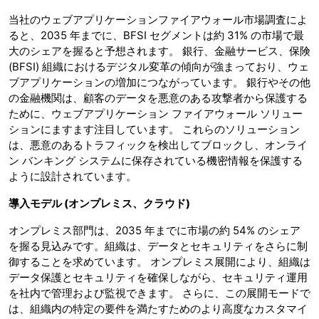
当社のウェブアプリケーションファイアウォール市場調査によ
ると、2035 年までに、BFSI セグメントは約 31% の市場で最
大のシェアを握ると予想されます。 銀行、金融サービス、保険
(BFSI) 組織におけるデジタル変革の傾向が強まっており、ウェ
ブアプリケーションの増加につながっています。 銀行やその他
の金融機関は、顧客のデータを悪意のある攻撃者から保護する
ために、ウェブアプリケーション ファイアウォール ソリュー
ションにますます注目しています。 これらのソリューション
は、悪意のあるトラフィックを検出してブロックし、オンライ
ン バンキング システムに保存されている機密情報を保護する
ように設計されています。
導入モデル
(オンプレミス、クラウド)
オンプレミス部門は、2035 年までに市場の約 54% のシェア
を握る見込みです。組織は、データとセキュリティをさらに制
御することを求めています。 オンプレミス展開により、組織は
データ保護とセキュリティを確保しながら、セキュリティ運用
を社内で管理および監視できます。 さらに、この展開モードで
は、組織内の特定の要件を満たすためのより高度なカスタマイ