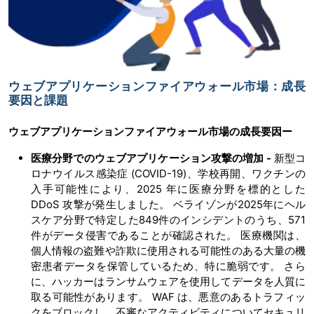
ウェブアプリケーションファイアウォール市場：成長
要因と課題
ウェブ
アプリケーションファイアウォール市場の
成長要因ー
医療分野でのウェブ
アプリケーション攻撃の増加 -
新型コ
ロナウイルス感染症 (COVID-19)、学校再開、ワクチンの
入手可能性により、2025 年に医療分野を標的とした
DDoS 攻撃が発生しました。 ベライゾンが2025年にヘル
スケア分野で特定した849件のインシデントのうち、571
件がデータ侵害であることが確認された。 医療機関は、
個人情報の盗難や詐欺に使用される可能性のある大量の機
密患者データを保管しているため、特に脆弱です。 さら
に、ハッカーはランサムウェアを使用してデータを人質に
取る可能性があります。 WAF は、悪意のあるトラフィッ
クをブロックし、不審なアクティビティについてセキュリ