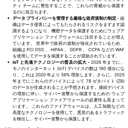
ティ チームに警告することで、これらの脅威から保護す
るのに役立ちます。
データ プライバシーを管理する厳格な政府規制の制定
- 組
織はデータ侵害によってもたらされるリスクをますます認
識するようになり、機密データを保護するためにウェブア
プリケーション ファイアウォールに注目することが増え
ています。 世界中で政府の規制が強化されているため、
組織は PCI DSS 、 HIPAA 、 GDPR 、 CCPA などの WAF
を使用してデータを保護することが奨励されています。
IoT と先進テクノロジーの普及の拡大 -
2026 年までに、
モノのインターネット (IoT) デバイスの数は 160 億台にな
り、これは 2020 年より 56% 増加します。さらに、2025
年までにこれらのデバイスによって 78 ゼタバイト (ZB)
のデータが生成されることが予想されます。接続デバイス
の増加に伴い、サイバー攻撃から保護するための ウェブ
アプリケーション ファイアウォールの必要性も高まって
います。 これらのファイアウォールは、人工知能などの
高度なテクノロジーを使用して、悪意のあるトラフィック
を検出し、サイバー攻撃から保護します。