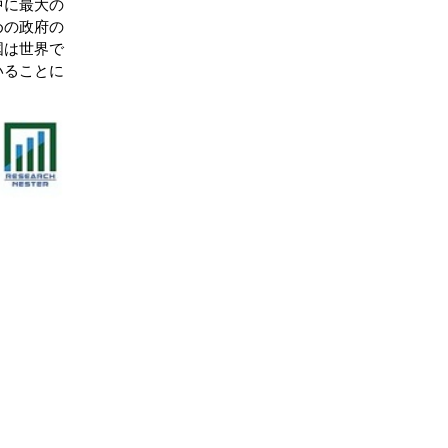
中に最大の
めの政府の
国は世界で
いることに