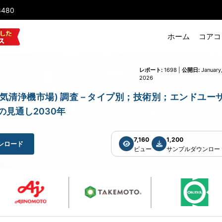
8480
ホーム
コアコ
レポート:
1698 |
公開日:
January
2026
 (ポータブル空気清浄機市場) 調査 – タイプ別；技術別；エンドユー
の見通し2030年
7,160
1,200
ンロード
ビュー
サンプルダウンロー