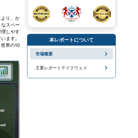
により、か
さなスペー
管理しやす
ています。
本レポートについて
世界の10
市場概要
主要レポートテイクウェイ
市場地域分析
成長促進要因と課題
セグメンテーション
キープレーヤー
市場ニュース