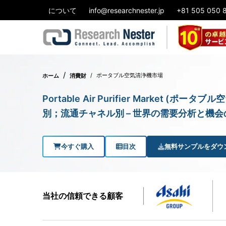
について
info@researchnester.jp
+81 505 050 
ポータブル空気清浄機市場
ホーム
消費財
Portable Air Purifier Market
別；流通チャネル別 – 世界の需要分析と機会
今すぐ購入
目次
無料サンプルをダウ
当社の信頼できる顧客