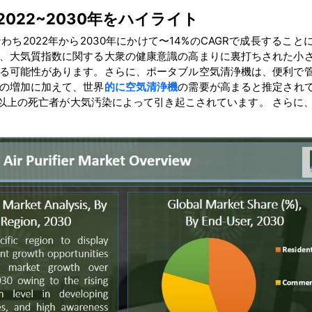
022~2030年をハイライト
2022年から2030年にかけて〜14%のCAGRで成長すること
、大気質指数に関する大衆の健康意識の高まりに裏打ちされた小
る可能性があります。さらに、ポータブル空気清浄機は、便利で
の増加に加えて、世界
的に空気清浄機
の需要が高まると推定され
人以上の死亡者が大気汚染によって引き起こされています。 さらに、