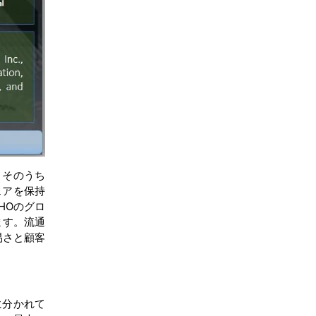
結論
目次
関連レポート
よくある質問
、そのうち
ェアを保持
HOのグロ
ます。流通
易さと顧客
に分かれて