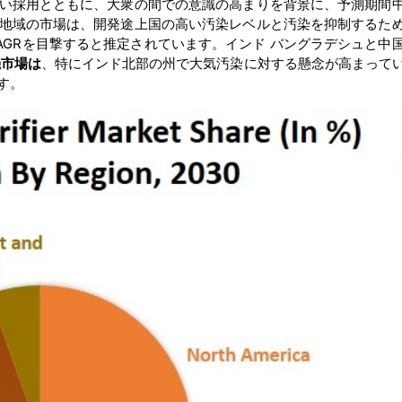
い採用とともに、大衆の間での意識の高まりを背景に、予測期間
地域の市場は、開発途上国の高い汚染レベルと汚染を抑制するた
AGRを目撃すると推定されています。インド バングラデシュと中
機市場は
、特にインド北部の州で大気汚染に対する懸念が高まって
す。