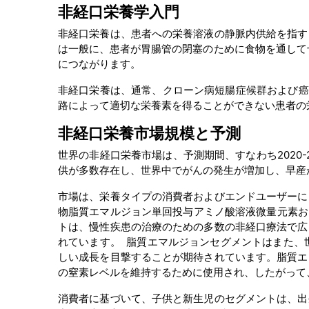
非経口栄養学入門
非経口栄養は、患者への栄養溶液の静脈内供給を指す
は一般に、患者が胃腸管の閉塞のために食物を通して
につながります。
非経口栄養は、通常、クローン病短腸症候群および癌
路によって適切な栄養素を得ることができない患者の
非経口栄養市場
規模と予測
世界の非経口栄養市場は、予測期間、すなわち2020-
供が多数存在し、世界中でがんの発生が増加し、早産
市場は、栄養タイプの消費者およびエンドユーザーに
物脂質エマルジョン単回投与アミノ酸溶液微量元素お
トは、慢性疾患の治療のための多数の非経口療法で広
れています。 脂質エマルジョンセグメントはまた、
しい成長を目撃することが期待されています。脂質エ
の窒素レベルを維持するために使用され、したがって
消費者に基づいて、子供と新生児のセグメントは、出