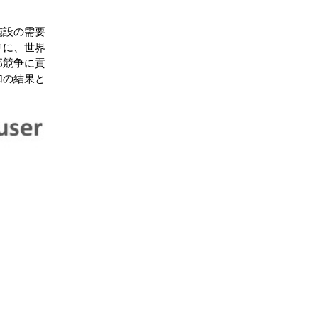
結論
施設の需要
中に、世界
目次
部競争に貢
加の結果と
関連レポート
よくある質問