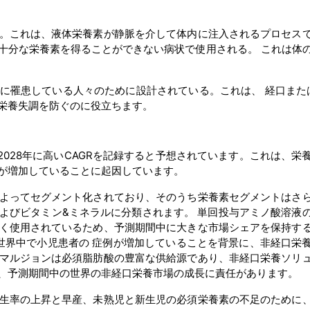
。これは、液体栄養素が静脈を介して体内に注入されるプロセス
十分な栄養素を得ることができない病状で使用される。 これは体
に罹患している人々のために設計されている。これは、 経口または
栄養失調を防ぐのに役立ちます。
2028年に高いCAGRを記録すると予想されています。これは、栄
が増加していることに起因しています。
よってセグメント化されており、そのうち栄養素セグメントはさ
よびビタミン&ミネラルに分類されます。 単回投与アミノ酸溶液
く使用されているため、予測期間中に大きな市場シェアを保持す
世界中で小児患者の 症例が増加していることを背景に、非経口栄
マルジョンは必須脂肪酸の豊富な供給源であり、非経口栄養ソリ
、予測期間中の世界の非経口栄養市場の成長に責任があります。
生率の上昇と早産、未熟児と新生児の必須栄養素の不足のために