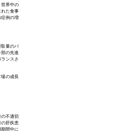
、世界中の
取れた食事
の症例の増
摂取量のバ
一部の先進
バランスさ
市場の成長
養の不適切
者の肝疾患
測期間中に