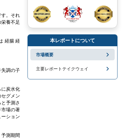
です。それ
の栄養不足
本レポートについて
 経腸 経
市場概要
主要レポートテイクウェイ
養失調の子
市場地域分析
らに炭水化
のセグメン
成長促進要因と課題
ると予測さ
養市場の著
セグメンテーション
ューション
キープレーヤー
、予測期間
市場ニュース