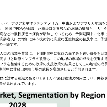
ッパ、アジア太平洋ラテンアメリカ、中東およびアフリカ地域を
、米国でFDAが承認した非経口栄養製品の承認の増加と、大手
尿病などの慢性疾患の症例が増加しているため、予測期間中に北米
高齢者人口の増加に伴う技術的に高度な医療施設の普及率は、予
の一部です。
人口の増加を背景に、予測期間中に収益の面で最も速い成長を目
高まりと医療インフラの改善も、この地域の市場の成長を促進す
フラを整備するための政府の支援政策の結果としてこの地域の成
期間中に非経口栄養市場の成長を増加させると予想されます。
群に対する意識の高まりと新しい非経口療法の採用により、栄養
長が見込まれています。