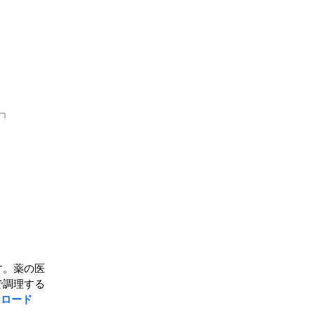
す。薬の医
で調理する
ンロード