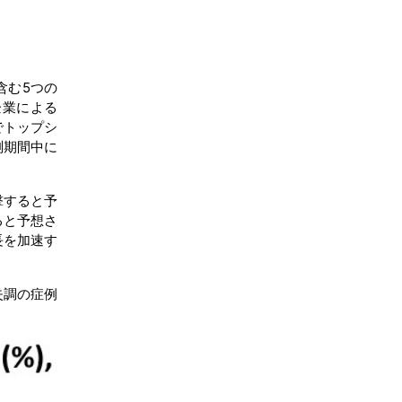
含む5つの
企業による
でトップシ
測期間中に
撃すると予
ると予想さ
長を加速す
失調の症例