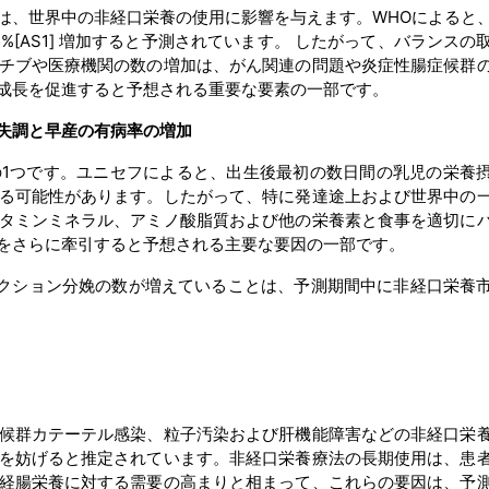
は、世界中の非経口栄養の使用に影響を与えます。WHOによると
5%[AS1] 増加すると予測されています。 したがって、バランスの
チブや医療機関の数の増加は、がん関連の問題や炎症性腸症候群
成長を促進すると予想される重要な要素の一部です。
失調と早産の有病率の増加
1つです。ユニセフによると、出生後最初の数日間の乳児の栄養
る可能性があります。したがって、特に発達途上および世界中の
タミンミネラル、アミノ酸脂質および他の栄養素と食事を適切に
をさらに牽引すると予想される主要な要因の一部です。
クション分娩の数が増えていることは、予測期間中に非経口栄養
候群カテーテル感染、粒子汚染および肝機能障害などの非経口栄
を妨げると推定されています。非経口栄養療法の長期使用は、患
経腸栄養に対する需要の高まりと相まって、これらの要因は、予