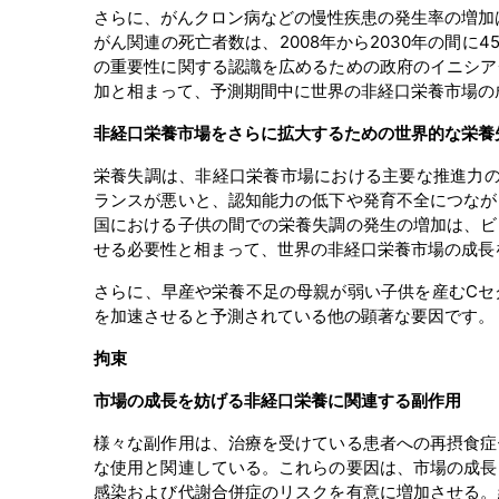
さらに、がんクロン病などの慢性疾患の発生率の増加
がん関連の死亡者数は、2008年から2030年の間に4
の重要性に関する認識を広めるための政府のイニシア
加と相まって、予測期間中に世界の非経口栄養市場の
非経口栄養市場をさらに拡大するための世界的な栄養
栄養失調は、非経口栄養市場における主要な推進力の
ランスが悪いと、認知能力の低下や発育不全につなが
国における子供の間での栄養失調の発生の増加は、ビ
せる必要性と相まって、世界の非経口栄養市場の成長
さらに、早産や栄養不足の母親が弱い子供を産むCセ
を加速させると予測されている他の顕著な要因です。
拘束
市場の成長を妨げる非経口栄養に関連する副作用
様々な副作用は、治療を受けている患者への再摂食症
な使用と関連している。これらの要因は、市場の成長
感染および代謝合併症のリスクを有意に増加させる。