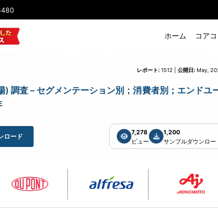
8480
ホーム
コアコ
レポート:
1512 |
公開日:
May, 20
(非経口栄養市場) 調査 – セグメンテーション別；消費者別；エンドユ
年
7,278
1,200
ンロード
ビュー
サンプルダウンロー