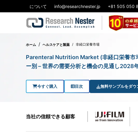
について
info@researchnester.jp
+81 505 050 
非経口栄養市場
ホーム
ヘルスケアと製薬
Parenteral Nutrition Market 
ー別 – 世界の需要分析と機会の見通し2028
今すぐ購入
目次
無料サンプルをダウ
当社の信頼できる顧客