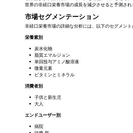
世界の非経口栄養市場の成長を減少させると予測され
市場セグメンテーション
非経口栄養市場の詳細な分析には、以下のセグメント
栄養素別
炭水化物
脂質エマルジョン
単回投与アミノ酸溶液
微量元素
ビタミンとミネラル
消費者別
子供と新生児
大人
エンドユーザー別
病院
診療 所