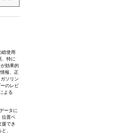
の総使用
話、特に
ーが効果的
新情報、正
、ガソリン
ザーのレビ
による
データに
、位置ベ
支援でき
ると、