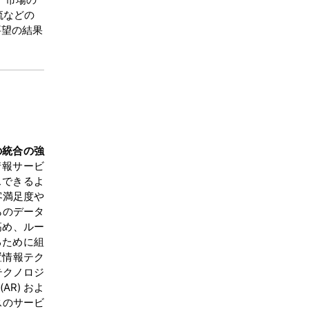
流などの
要望の結果
の統合の強
情報サービ
スできるよ
客満足度や
らのデータ
高め、ルー
るために組
置情報テク
テクノロジ
AR) およ
スのサービ