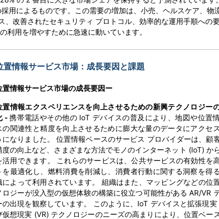
ンの採用によるものです。この需要の増加は、小売、ヘルスケア、物
ス、改善されたセキュリティ プロトコル、効率的な運用手順への
スの利用を増やすために急速に動いています。
位置情報サービス市場：成長要因と課題
位置情報サービス市場の
成長要因ー
位置情報エクスペリエンスを向上させるための新興テクノロジー
化
-
携帯電話やその他の IoT デバイスの普及により、地図や位置
スの関連性と精度を向上させるために膨大な量のデータにアクセ
うになりました。 位置情報ベースのサービス プロバイダーは、顧
精度の向上など、さまざまな方法でモノのインターネット (IoT) か
を活用できます。 これらのサービスは、公共サービスの有効性を
トを最適化し、燃料消費を削減し、消費者行動に関する洞察を得
織によって利用されています。 組織はまた、マッピングなどの位
ノロジーが没入型の仮想体験の構築に役立つ可能性がある AR/VR 
ーの出現を観察しています。 このように、IoT デバイスと拡張現実 (
び仮想現実 (VR) テクノロジーのニーズの高まりにより、位置ベー