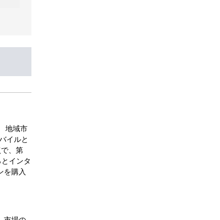
 地域市
バイルと
点で、第
るとインタ
ンを購入
。市場の