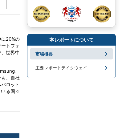
に20%の
本レポートについて
マートフォ
で、世界中
市場概要
主要レポートテイクウェイ
sung、
ダーも、自社
市場地域分析
るパロット
ている国々
成長促進要因と課題
セグメンテーション
キープレーヤー
市場ニュース