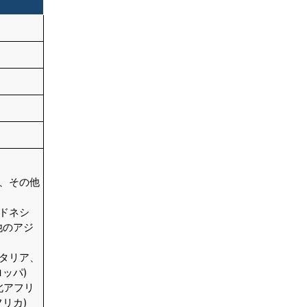
結論
目次
関連レポート
よくある質問
ン、その他
ンドネシ
他のアジ
イタリア、
ッパ)
北アフリ
リカ)