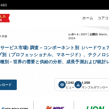
8480
ホーム
コアコ
レポート:
3007 |
公開日:
March,
ス市場
2024
et (位置情報サービス市場) 調査 – コンポーネント別（ハードウェ
プ別（プロフェッショナル、マネージド）、テクノロ
種別 – 世界の需要と供給の分析、成長予測および統計
7,242
1,200
ンロード
ビュー
サンプルダウンロー