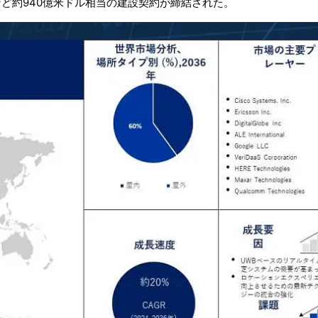
など約940億米ドル相当の建設契約が締結された。