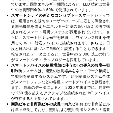
ています。国際エネルギー機関によると、LED 技術は世界
中の照明部門全体の 50% で使用されています。
スマートシティの新たなコンセプトー
スマートシティで
は、適用される規制やユーザーのニーズに応じて調整され
る調光機能を備えたエネルギー効率の高い LED 照明で構
成されるスマート照明システムが採用されています。 さ
らに、スマート照明は光害を軽減し、ワイヤレス技術を使
用して Wi-Fi 対応デバイスに接続されます。 さらに、日
没と日の出に基づいて自動的に調整することもできます。
報告されたデータによると、世界中の 2,000 以上の都市
がスマート シティ テクノロジーを採用しています。
スマートデバイスの使用増加に伴う
IOTの導入の急増―
照
明制御システムは、複数の照明器具をネットワーク接続し
て照明を制御するシステムです。 照明制御システム全体
がスマートフォンなどの各種スマートデバイスと接続され
ます。 最新のデータによると、2030 年末までに、世界中
で 250 億を超えるアクティブな接続された IoT デバイス
が存在すると予想されています。
商業ビルと非商業ビルの成長ー
商業ビルおよび非商業ビル
は年々成長しており、照明および照明制御システムの需要