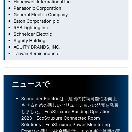
Honeywell International Inc.
Panasonic Corporation
General Electric Company
Eaton Corporation plc
RAB Lighting Inc.
Schneider Electric
Signify Holding
ACUITY BRANDS, INC.
Taiwan Semiconductor
ニュースで
Schneider Electricは、建物の持続可能性を向上
させるための新しいソリューションの発売を発表
しました。 EcoStruxure Building Operation
2023、EcoStruxure Connected Room
Solutions、EcoStruxure Power Monitoring
Expert の新しい統合機能は、エネルギー使用の管