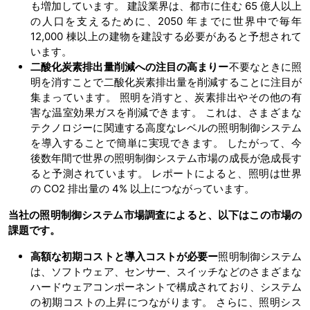
も増加しています。 建設業界は、都市に住む 65 億人以上
の人口を支えるために、2050 年までに世界中で毎年
12,000 棟以上の建物を建設する必要があると予想されて
います。
二酸化炭素排出量削減への注目の高まりー
不要なときに照
明を消すことで二酸化炭素排出量を削減することに注目が
集まっています。 照明を消すと、炭素排出やその他の有
害な温室効果ガスを削減できます。 これは、さまざまな
テクノロジーに関連する高度なレベルの照明制御システム
を導入することで簡単に実現できます。 したがって、今
後数年間で世界の照明制御システム市場の成長が急成長す
ると予測されています。 レポートによると、照明は世界
の CO2 排出量の 4% 以上につながっています。
当社の
照明制御システム
市場
調査によると、以下はこの市場の
課題です。
高額な初期コストと導入コストが必要ー
照明制御システム
は、ソフトウェア、センサー、スイッチなどのさまざまな
ハードウェアコンポーネントで構成されており、システム
の初期コストの上昇につながります。 さらに、照明シス