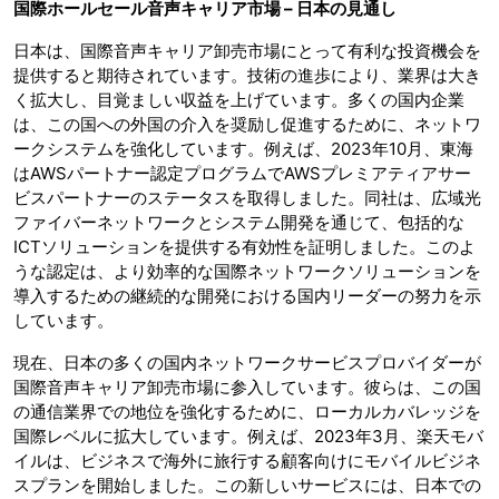
国際ホールセール音声キャリア市場 – 日本の見通し
日本は、国際音声キャリア卸売市場にとって有利な投資機会を
提供すると期待されています。技術の進歩により、業界は大き
く拡大し、目覚ましい収益を上げています。多くの国内企業
は、この国への外国の介入を奨励し促進するために、ネットワ
ークシステムを強化しています。例えば、2023年10月、東海
はAWSパートナー認定プログラムでAWSプレミアティアサー
ビスパートナーのステータスを取得しました。同社は、広域光
ファイバーネットワークとシステム開発を通じて、包括的な
ICTソリューションを提供する有効性を証明しました。このよ
うな認定は、より効率的な国際ネットワークソリューションを
導入するための継続的な開発における国内リーダーの努力を示
しています。
現在、日本の多くの国内ネットワークサービスプロバイダーが
国際音声キャリア卸売市場に参入しています。彼らは、この国
の通信業界での地位を強化するために、ローカルカバレッジを
国際レベルに拡大しています。例えば、2023年3月、楽天モバ
イルは、ビジネスで海外に旅行する顧客向けにモバイルビジネ
スプランを開始しました。この新しいサービスには、日本での