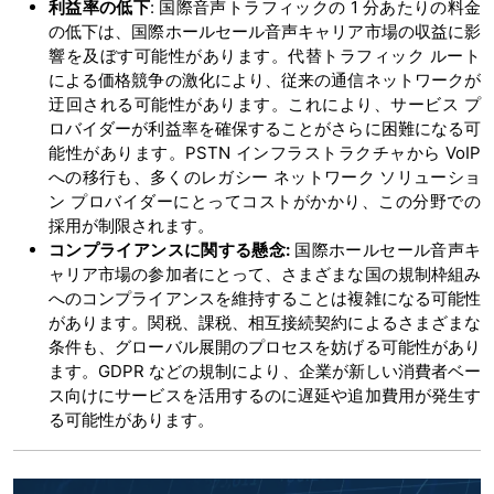
利益率の低下
: 国際音声トラフィックの 1 分あたりの料金
の低下は、国際ホールセール音声キャリア市場の収益に影
響を及ぼす可能性があります。代替トラフィック ルート
による価格競争の激化により、従来の通信ネットワークが
迂回される可能性があります。これにより、サービス プ
ロバイダーが利益率を確保することがさらに困難になる可
能性があります。PSTN インフラストラクチャから VoIP
への移行も、多くのレガシー ネットワーク ソリューショ
ン プロバイダーにとってコストがかかり、この分野での
採用が制限されます。
コンプライアンスに関する懸念:
国際ホールセール音声キ
ャリア市場の参加者にとって、さまざまな国の規制枠組み
へのコンプライアンスを維持することは複雑になる可能性
があります。関税、課税、相互接続契約によるさまざまな
条件も、グローバル展開のプロセスを妨げる可能性があり
ます。GDPR などの規制により、企業が新しい消費者ベー
ス向けにサービスを活用するのに遅延や追加費用が発生す
る可能性があります。