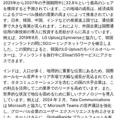
2025年から2037年の予測期間中に32.8％という最高のシェア
を獲得すると予測されています。この地域の成長は、経済成長
によるグローバル接続の需要の高まりによって推進されていま
す。日本、韓国、中国、インドなどの発展途上国では、通信業
界で大きな発展が見られます。これにより、外国企業は国際通
信用の新技術の導入に投資する意欲がさらに高まっています。
例えば、2019年8月、LG UplusはSyniverseと協力して、韓国
とフィンランドの間に5Gローミングネットワークを確立しま
した。この契約によると、韓国のLG Uplusのモバイルオペレー
ターは、フィンランドを旅行中にElisaの5Gサービスにアクセ
スできます。
インドは、人口が多く、地理的に重要な位置にあるため、国際
ホールセール音声キャリア市場で大幅な成長が見込まれていま
す。タタコミュニケーションズを含むこの国の大手企業は、こ
の利点を活用してこの業界でのリーチを高めています。また、
世界的な状況で地位を固めるために新しいテクノロジーを導入
しています。例えば、2024 年 2 月、Tata Communications
は Microsoft と協力して Microsoft Teams の音声通話を強化
し、グローバル企業のユーザー エクスペリエンスを向上させま
した。チームはさらに、GlobalRapide プラットフォームを有