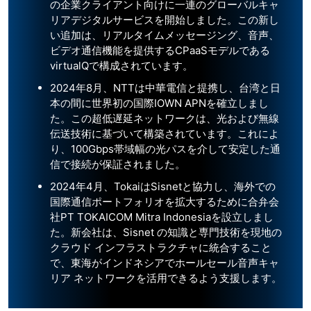
の企業クライアント向けに一連のグローバルキャ
リアデジタルサービスを開始しました。この新し
い追加は、リアルタイムメッセージング、音声、
ビデオ通信機能を提供するCPaaSモデルである
virtualQで構成されています。
2024年8月、NTTは中華電信と提携し、台湾と日
本の間に世界初の国際IOWN APNを確立しまし
た。この超低遅延ネットワークは、光および無線
伝送技術に基づいて構築されています。これによ
り、100Gbps帯域幅の光パスを介して安定した通
信で接続が保証されました。
2024年4月、TokaiはSisnetと協力し、海外での
国際通信ポートフォリオを拡大するために合弁会
社PT TOKAICOM Mitra Indonesiaを設立しまし
た。新会社は、Sisnet の知識と専門技術を現地の
クラウド インフラストラクチャに統合すること
で、東海がインドネシアでホールセール音声キャ
リア ネットワークを活用できるよう支援します。