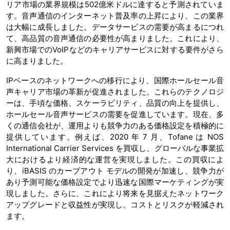
リア市場の業界規模は502億米ドルに達すると予測されていま
す。音声通信のインターネット普及率の上昇により、この業界
は大幅に成長しました。データサービスの需要が高まるにつれ
て、高品質の音声通信の必要性が高まりました。これにより、
新興市場でのVoIPなどのキャリアサービスに対する要件がさら
に高まりました。
IPベースのネットワークへの移行により、国際ホールセール音
声キャリア市場の革新が促進されました。これらのテクノロジ
ーは、手頃な価格、スケーラビリティ、品質の向上を提供し、
ホールセール音声サービスの需要を促進しています。現在、多
くの通信会社が、運用よりも競争力のある価格設定を積極的に
提供しています。例えば、2020 年 7 月、Tofane は NOS
International Carrier Services を買収し、グローバルな事業拡
大におけるより経済的な運営を実現しました。この買収によ
り、iBASIS のカーブアウト モデルの開発が加速し、競争力が
あり予測可能な価格設定でより迅速な国際マーケティングが実
現しました。さらに、これにより将来を見据えたネットワーク
アップグレードと収益性が実現し、コストとリスクが軽減され
ます。