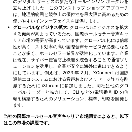
のデジタル サービスの新たなオールインワン ポータルを
立ち上げました。このワンストップ ショップ アプローチ
は、地理的範囲と競争上の優位性を最大限に高めるための
使いやすいインターフェイスを提供します。
グローバルなビジネス拡大
:
グローバルにビジネスを拡大
する傾向が高まっているため、国際ホールセラー音声キャ
リア市場の需要が高まっています。グローバル化には信頼
性が高くコスト効率の高い国際音声サービスが必要になる
ことが多く、ホールセラー業界が活性化しています。企業
は現在、サイバー侵害防止機能を統合することで通信ソリ
ューションを活用し、企業が安全に海外に進出できるよう
にしています。例えば、2023 年 2 月、XConnect は国際
通信エコシステムにおける音声およびメッセージ詐欺を削
減するために i3forum に参加しました。同社は他のグロ
ーバルリーダーと協力して、CLI などの電話番号 ID の信
頼を構築するためのソリューション、標準、戦略を開発し
ます。
当社の国際ホールセール音声キャリア市場調査によると、以下
はこの市場の課題です。