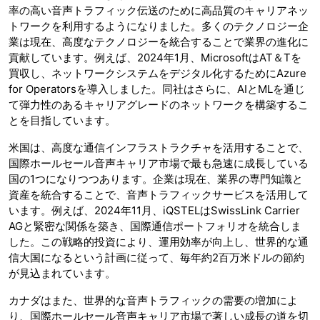
率の高い音声トラフィック伝送のために高品質のキャリアネッ
トワークを利用するようになりました。多くのテクノロジー企
業は現在、高度なテクノロジーを統合することで業界の進化に
貢献しています。例えば、2024年1月、MicrosoftはAT＆Tを
買収し、ネットワークシステムをデジタル化するためにAzure
for Operatorsを導入しました。同社はさらに、AIとMLを通じ
て弾力性のあるキャリアグレードのネットワークを構築するこ
とを目指しています。
米国は、高度な通信インフラストラクチャを活用することで、
国際ホールセール音声キャリア市場で最も急速に成長している
国の1つになりつつあります。企業は現在、業界の専門知識と
資産を統合することで、音声トラフィックサービスを活用して
います。例えば、2024年11月、iQSTELはSwissLink Carrier
AGと緊密な関係を築き、国際通信ポートフォリオを統合しま
した。この戦略的投資により、運用効率が向上し、世界的な通
信大国になるという計画に従って、毎年約2百万米ドルの節約
が見込まれています。
カナダはまた、世界的な音声トラフィックの需要の増加によ
り、国際ホールセール音声キャリア市場で著しい成長の道を切