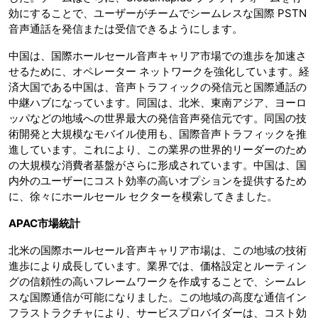
効にすることで、ユーザーがチームでシームレスな国際 PSTN
音声通話を発信または受信できるようにします。
中国は、国際ホールセール音声キャリア市場での進歩を加速さ
せるために、オペレーター ネットワークを強化しています。経
済大国である中国は、音声トラフィックの発信元と国際通話の
中継ハブになっています。同国は、北米、東南アジア、ヨーロ
ッパなどの地域への世界最大の発信音声発信元です。同国の技
術開発と大規模なモバイル使用も、国際音声トラフィックを推
進しています。これにより、この業界の世界的リーダーのため
の大規模な消費者基盤がさらに形成されています。中国は、国
内外のユーザーにコスト効率の高いオプションを提供するため
に、徐々にホールセール セクターを模索してきました。
APAC
市場統計
北米の国際ホールセール音声キャリア市場は、この地域の技術
進歩により成長しています。業界では、価格設定とルーティン
グの信頼性の高いフレームワークを作成することで、シームレ
スな国際通信が可能になりました。この地域の高度な通信イン
フラストラクチャにより、サービスプロバイダーは、コスト効