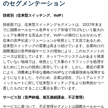
のセグメンテーション
技術別（従来型スイッチング、
VoIP
）
技術面では、従来型スイッチングセグメントは、2037年末ま
でに国際ホールセール音声キャリア市場で70.2%という最大の
シェアを獲得する見込みです。VoIPへの移行にもかかわらず、
従来の音声伝送ソリューションが依然として主流であるため、
従来型スイッチングの需要は高まり続けています。企業向けの
国際通話の音声終端サービスの増加により、このセグメントの
ニーズは安定しています。ネットワークシステムがあまり発達
していない地域では、依然として大量のトラフィックを処理す
るためにこれらの技術に依存しています。しかし、最近の変革
により、消費者は手頃な価格のVoIPなどの最新技術を採用する
ようになりました。そのため、企業は現在、プレミアムトラフ
ィックルートに対して従来型スイッチングをより効率的かつ一
貫したものにすることに重点を置いています。
サービス別（音声終端、相互接続課金、不正管理）
サービスに基づいて、不正管理セグメントは国際ホールセール