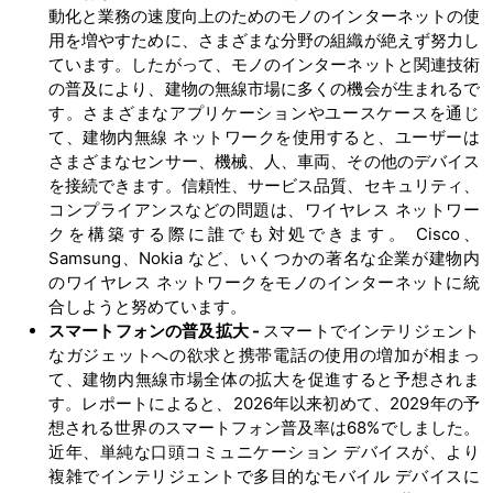
動化と業務の速度向上のためのモノのインターネットの使
用を増やすために、さまざまな分野の組織が絶えず努力し
ています。したがって、モノのインターネットと関連技術
の普及により、建物の無線市場に多くの機会が生まれるで
す。さまざまなアプリケーションやユースケースを通じ
て、建物内無線 ネットワークを使用すると、ユーザーは
さまざまなセンサー、機械、人、車両、その他のデバイス
を接続できます。信頼性、サービス品質、セキュリティ、
コンプライアンスなどの問題は、ワイヤレス ネットワー
クを構築する際に誰でも対処できます。 Cisco、
Samsung、Nokia など、いくつかの著名な企業が建物内
のワイヤレス ネットワークをモノのインターネットに統
合しようと努めています。
スマートフォンの普及拡大
-
スマートでインテリジェント
なガジェットへの欲求と携帯電話の使用の増加が相まっ
て、建物内無線市場全体の拡大を促進すると予想されま
す。レポートによると、2026年以来初めて、2029年の予
想される世界のスマートフォン普及率は68%でしました。
近年、単純な口頭コミュニケーション デバイスが、より
複雑でインテリジェントで多目的なモバイル デバイスに