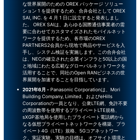
な世界展開のための OREX パッケージ ソリュー
ション 1 を提供するため、合弁会社として OREX
SAI, INC. を 4 月 1 日に設立すると発表しまし
た。 OREX SAIは、あらゆる国際通信事業者の需
要に合わせてカスタマイズされたモバイルネット
ワークを提供するため、各市場のOREX
PARTNERS2会員から現地で商品やサービスを入
手し、システム検証を実施します。この合弁会社
は、NECの確立された企業インフラと50以上の国
と地域にわたる広範なグローバルネットワークを
活用することで、同社のOpen RANビジネスの世
界展開を加速することを目指しています。
2021年6月 -
Panasonic Corporationは、Mori
Building Company, Limited、およびeHills
Corporationの一員となり、公衆LTE網、免許不要
の周波数帯を使用するプライベートLTE規格、
sXGP基地局を使用したプライベート電話網から
なる仮想プライベートネットワークを構築、プラ
イベート4G（LTE）規格、5Gコアネットワー
ク、実証実験。実験の目標は、オフサイト環境と