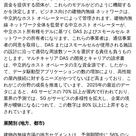
資金を提供する団体が、これらのモデルがどのように機能する
かを決定します。ビジネス向けの建物内無線 ネットワークは、
中立的なホスト オペレーターによって管理されます。建物内無
線 ネットワーク全体を監督する中立ホスト オペレーターが、
中立ホスト所有権モデルに基づく DAS およびスモールセル ネ
ットワークの所有者になります。これらの事業者は、通信事業
者の同意を取得し、DAS またはスモールセルが使用される施設
の設計に沿って適切な周波数ソースを選択する責任も負うもの
とします。マルチキャリア DAS の開発とキャリアの請求書
は、中立的なホスト オペレータの主な資金源です。したがっ
て、データ駆動型アプリケーションの数の増加により、高性能
の屋内接続に対するニーズがかつてないほど高まっており、こ
れがこの分野の成長を推進しています。 2025年の最近のデー
タによると、4G サービスの 70% 以上が屋内で行われており、
業界の予測では、5G がサービスの多様性を拡大し、企業の境
界が曖昧になるにつれて、この数字は 80% 以上に上昇すると
されています。
展開別
(地方、都市)
建物内無線市場の地方セグメントは、予測期間中に 56% のシ