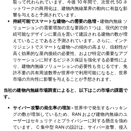
取って代わられています。今後 10 年間で、次世代 5G ネ
ットワークの商用化は、建物内無線業界の動向に有益な影
響を与えると予測されています。
持続可能でスマートな建物への需要の急増
-
建物内無線 ソ
リューションの需要増加の主な要因の 1 つは、現代的で持
続可能なデザインに重点を置いて建設される建物の数が増
えていることであると予測されています。さらに、インテ
リジェントでスマートな建物への傾向の高まり、信頼性が
高く効果的な屋内接続の必要性、および特定の重要なアプ
リケーションに対するビジネス保証を強化する必要性によ
り、建物内無線ソリューションの必要性も生じるです。免
許不要の共有周波数帯が世界中で利用可能になると、世界
市場の方向性に影響を与えることが予想されます。
当社の建物内無線市場調査によると、以下はこの市場の課題で
す。
サイバー攻撃の発生率の増加 -
世界中で発生するハッキン
グの数が増加しているため、RAN および建物内無線のユ
ーザーはセキュリティとプライバシーに対する懸念を強め
ています。 C 集中型 RAN の設計は、サイバー攻撃、侵入