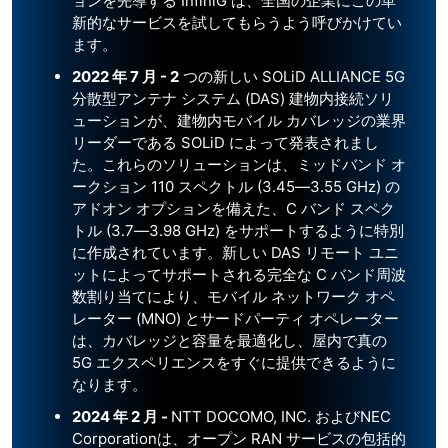
ョンを先導する InfiniG は、全国の企業にこの革
新的なサービスを試してもらうよう呼びかけてい
ます。
2022 年 7 月 - 2
つの新しい SOLiD ALLIANCE 5G
分散型アンテナ システム (DAS) 建物内接続ソリ
ューションが、建物内モバイル カバレッジの業界
リーダーである SOLiD によって発表されまし
た。これらのソリューションは、ミッドバンド オ
ークション 110 スペクトル (3.45―3.55 GHz) の
アドオン オプションを備えた、C バンド スペク
トル (3.7―3.98 GHz) をサポートするように特別
に作成されています。新しい DAS リモート ユニ
ットによってサポートされる完全な C バンド周波
数割り当てにより、モバイル ネットワーク オペ
レーター (MNO) とサードパーティ オペレーター
は、カバレッジと容量を最適化し、屋内で真の
5G エクスペリエンスをすぐに提供できるように
なります。
2024 年 2 月 -
NTT DOCOMO, INC. およびNEC
Corporationは、オープン RAN サービスの包括的