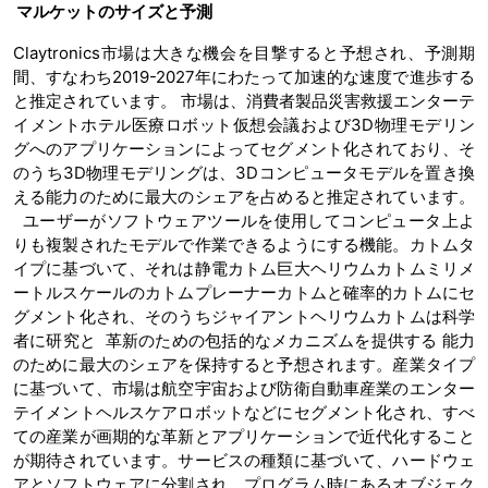
マル
ケットのサイズと予測
Claytronics市場は大きな機会を目撃すると予想され、予測期
間、すなわち2019-2027年にわたって加速的な速度で進歩する
と推定されています。 市場は、消費者製品災害救援エンターテ
イメントホテル医療ロボット仮想会議および3D物理モデリン
グへのアプリケーションによってセグメント化されており、そ
のうち3D物理モデリングは、3Dコンピュータモデルを置き換
える能力のために最大のシェアを占めると推定されています。
ユーザーがソフトウェアツールを使用してコンピュータ上よ
りも複製されたモデルで作業できるようにする機能。カトムタ
イプに基づいて、それは静電カトム巨大ヘリウムカトムミリメ
ートルスケールのカトムプレーナーカトムと確率的カトムにセ
グメント化され、そのうちジャイアントヘリウムカトムは科学
者に研究と 革新のための包括的なメカニズムを提供する 能力
のために最大のシェアを保持すると予想されます。産業タイプ
に基づいて、市場は航空宇宙および防衛自動車産業のエンター
テイメントヘルスケアロボットなどにセグメント化され、すべ
ての産業が画期的な革新とアプリケーションで近代化すること
が期待されています。サービスの種類に基づいて、ハードウェ
アとソフトウェアに分割され、プログラム時にあるオブジェク