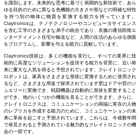
を識別します。未来的な思考に基づく画期的な新技術で、あら
ゆる目的のために異なる色機能の大きさや形などの明確な特性
を持つ別の物体に物質を変換する能力を持っています。
Claytronicsは、ナノテクノロジーやコンピュータサイエンス
を含む工学のさまざまな弟子の統合であり、衣服の通信防衛エ
ンターテイメント住宅や輸送など、人間の生活のあらゆる側面
をプログラムし、影響を与える能力に貢献しています。
Claytronics技術は、多くの機能を実行し、すべての業界に技
術的に高度なソリューションを提供する能力を背景に、近い将
来に重大な人気を得ると予想されています。クレイトロニック
ロボットは、家具をさまざまな形状に変換するために使用され
るなど、さまざまな用途で探求されています壁はドアや窓のジ
ュエリーに変換でき、戦闘機器は自動的に形状を変更すること
ができ、他のいくつかの機能を見ることができます。さらに、
クレイトロニクスは、コミュニケーションの両端に実在の人物
のレプリカを作成する能力のために、コミュニケーションの未
来に革命を起こすと予測されています。これらは、今後数年間
で発見されると予測されている魅力的なクレイトロニックの機
会の一部です。