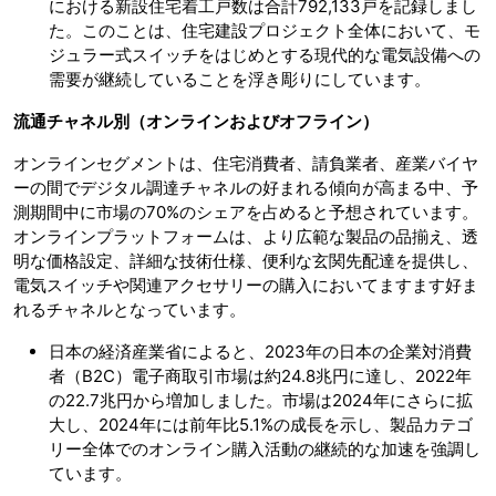
における新設住宅着工戸数は合計792,133戸を記録しまし
た。このことは、住宅建設プロジェクト全体において、モ
ジュラー式スイッチをはじめとする現代的な電気設備への
需要が継続していることを浮き彫りにしています。
流通チャネル別（オンラインおよびオフライン）
オンラインセグメントは、住宅消費者、請負業者、産業バイヤ
ーの間でデジタル調達チャネルの好まれる傾向が高まる中、予
測期間中に市場の70%のシェアを占めると予想されています。
オンラインプラットフォームは、より広範な製品の品揃え、透
明な価格設定、詳細な技術仕様、便利な玄関先配達を提供し、
電気スイッチや関連アクセサリーの購入においてますます好ま
れるチャネルとなっています。
日本の経済産業省によると、2023年の日本の企業対消費
者（B2C）電子商取引市場は約24.8兆円に達し、2022年
の22.7兆円から増加しました。市場は2024年にさらに拡
大し、2024年には前年比5.1%の成長を示し、製品カテゴ
リー全体でのオンライン購入活動の継続的な加速を強調し
ています。