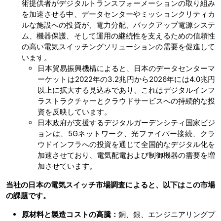
術提供者がデジタルトランスフォーメーションの取り組み
を加速させる中、データセンターやミッションクリティカ
ルな施設への投資が、電力分配、バックアップ電源システ
ム、機器保護、そして運用の継続性を支えるための信頼性
の高い電気スイッチングソリューションの需要を促進して
います。
日本貿易振興機構によると、日本のデータセンターマ
ーケットは2022年の3.2兆円から2026年には4.0兆円
以上に拡大する見込みであり、これはデジタルインフ
ラストラクチャーとクラウドサービスへの持続的な投
資を反映しています。
日本政府が支援するデジタルガーデンシティ国家ビジ
ョンは、5Gネットワーク、光ファイバー接続、クラ
ウドインフラへの投資を通じて全国的なデジタル化を
加速させており、電気配電および制御機器の需要を増
加させています。
当社の日本の電気スイッチ市場調査によると、以下はこの市場
の課題です。
原材料と製造コストの高騰：
銅、銀、エンジニアリングプ