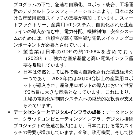
プログラムの下で、急速な自動化、ロボット統合、工場運
営のデジタルトランスフォーメーションにより、日本にお
ける産業用電気スイッチの需要が増加しています。スマー
トファクトリー、産業用IoTシステム、自動化された生産
ラインの導入が進む中、電力分配、機械制御、安全システ
ムのためには、信頼性が高く高性能な電気スイッチングコ
ンポーネントが必要とされています。
製造業は日本のGDPの約20.58%を占めており
（2023年）、強力な産業基盤と高い電気インフラ需
要を反映しています。
日本は依然として世界で最も自動化された製造経済の
一つであり、2023年には46,106台以上の産業用ロボ
ットが導入され、産業用ロボットの導入において世界
で2番目に大きな市場となっています。これにより、
工場の電動化や制御システムへの継続的な投資が支え
られています。
データセンターとデジタルインフラの成長：
データセンタ
ー、クラウドコンピューティングインフラ、デジタル接続
プロジェクトの急速な拡大により、日本における電気スイ
ッチの需要が増加しています。企業、政府機関、そして技