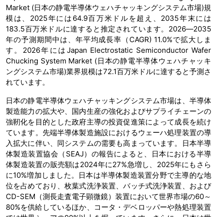
Market (日本の静電半導体ウェハチャッキングシステム市場)規
模は、2025年には64.9百万米ドルを超え、2035年末には
183.5百万米ドルに達すると推定されています。2026―2035
年の予測期間中は、年平均成長率（CAGR) 11.0%で拡大しま
す。2026年にはJapan Electrostatic Semiconductor Wafer
Chucking System Market (日本の静電半導体ウェハチャッキ
ングシステム市場)業界規模は72.1百万米ドルに達すると予測さ
れています。
日本の静電半導体ウェハチャッキングシステム市場は、半導体
製造能力の拡大や、国内生産の強化およびサプライチェーンの
強靭化を目的とした政府主導の投資促進策によって成長を続け
ています。先端半導体製造施設におけるウェーハ処理装置の導
入拡大に伴い、同システムの需要も高まっています。日本半導
体製造装置協会（SEAJ）の報告によると、日本における半導
体製造装置の販売額は2024年に27%急増し、2025年にもさら
に10%増加しました。日本は半導体製造装置分野で主導的な地
位を占めており、枚葉式洗浄装置、バッチ式洗浄装置、および
CD-SEM（測長走査電子顕微鏡）装置において世界市場の60～
80%を供給しているほか、コータ・デベロッパーや熱処理装置