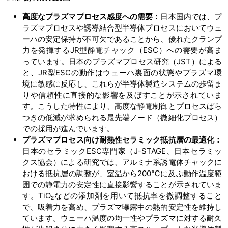
高度なプラズマプロセス感度への需要：
日本国内では、プ
ラズマプロセスや誘導結合型半導体プロセスにおいてウェ
ーハの安定保持が不可欠であることから、優れたクランプ
力を発揮するJR型静電チャック（ESC）への需要が高ま
っています。日本のプラズマプロセス研究（JST）による
と、JR型ESCの動作はウェーハ裏面の状態やプラズマ環
境に敏感に反応し、これらが半導体製造システムの歩留ま
りや信頼性に直接的な影響を及ぼすことが示されていま
す。こうした特性により、高度な静電制御とプロセスばら
つきの低減が求められる最先端ノード（微細化プロセス）
での採用が進んでいます。
プラズマプロセス向け耐熱性セラミック抵抗層の最適化：
日本のセラミックESC専門家（J-STAGE、日本セラミッ
クス協会）による研究では、アルミナ系誘電体チャックに
おける抵抗層の調整が、室温から200℃に及ぶ動作温度範
囲での静電力の安定性に直接影響することが示されていま
す。TiO₂などの添加剤を用いて抵抗率を微調整すること
で、吸着力を高め、プラズマ曝露中の熱的安定性を維持し
ています。ウェーハ温度の均一性やプラズマに対する耐久