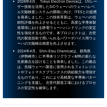
2026年4月、 Tokyo Electron Deviceは、UVレー
ザー技術を活用したSiCウェーハのウェーハレベ
ル欠陥検査システムの開発に向け、ITESとの提携
を発表しました。この技術革新は、ウェーハの信
頼性評価を向上させるとともに、高度な半導体製
造環境における静電ウェーハハンドリングの安定
性を強化するものです。本プロジェクトは、次世
代の製造技術で用いられるパワーデバイス用ウェ
ーハの欠陥検​​出精度を向上させます。
2024年4月、Shin-Etsu Chemicalは、群馬県
（伊勢崎市）に半導体リソグラフィ材料の新たな
生産拠点を設けることを発表しました。この拠点
は、先端ウェーハ製造に使用されるフォトレジス
トやフォトマスクブランクスの供給能力を増強す
るものであり、これにより高精度な半導体パター
ニングを支援し、次世代製造工場におけるプロセ
スの安定性を確保します。