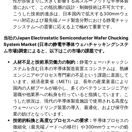
性が歩留まりに大きく影響する高スループットな半導体製
造において、この抵抗層の設計・制御技術は不可欠です。
こうした技術的進歩は、日本国内で拡大する300mmウェ
ーハ対応および最先端ノード製造分野における静電チャッ
クシステムへの需要に応える上で極めて重要です。
当社のJapan Electrostatic Semiconductor Wafer Chucking
System Market (日本の静電半導体ウェハチャッキングシステ
ム市場)調査によると、以下はこの市場の課題です。
人材不足と技術系労働力の制約：
静電ウェーハチャックシ
ステムを含む日本の半導体製造装置エコシステムは、熟練
エンジニアやプロセス専門家の不足という課題に直面して
います。経済産業省（METI）は、長年の産業衰退により
国内の人材プールが縮小し、多くのベテランエンジニアが
退職や他業界への転身を行っていると指摘しています。こ
うした状況は、現代の半導体製造施設で使用される高度な
ウェーハハンドリング装置の導入、最適化、および保守作
業の妨げとなっています。
技術的転換と高度なプロセスへの要求：
半導体プロセスの
微細化（最先端ノードへの移行）や300mmウェーハの処