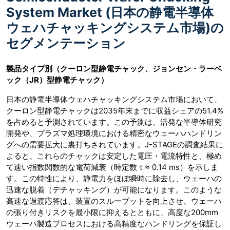
System Market (日本の静電半導体
ウェハチャッキングシステム市場)の
セグメンテーション
製品タイプ別（クーロン型静電チャック、ジョンセン・ラーベ
ック（JR）型静電チャック）
日本の静電半導体ウェハチャッキングシステム市場において、
クーロン型静電チャックは2035年末までに収益シェアの51.4%
を占めると予測されています。この予測は、活発な半導体研究
開発や、プラズマ処理環境における精密なウェーハハンドリン
グへの需要拡大に裏打ちされています。J-STAGEの調査結果に
よると、これらのチャックは安定した電圧・電流特性と、極め
て速い指数関数的な電荷減衰（時定数 τ ≈ 0.14 ms）を示しま
す。この特性により、静電力をほぼ瞬時に除去し、ウェーハの
迅速な脱着（デチャッキング）が可能になります。このような
高速な過渡応答は、装置のスループットを向上させ、ウェーハ
の張り付きリスクを最小限に抑えるとともに、高度な200mm
ウェーハ製造プロセスにおける高精度なハンドリングを保証し