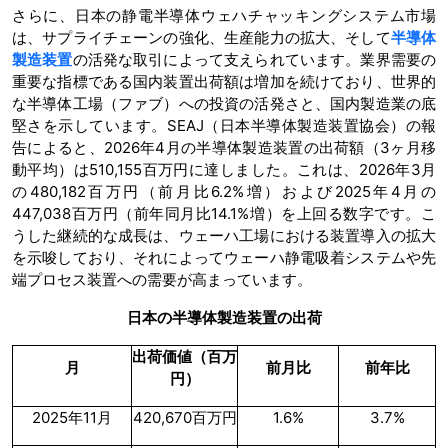
さらに、日本の静電半導体ウェハチャッキングシステム市場
は、サプライチェーンの強化、生産能力の拡大、そして
半導体
製造装置
の活発な取引によって支えられています。業界需要の
重要な指標である国内装置出荷額は増加を続けており、世界的
な半導体工場（ファブ）への投資の活発さと、国内製造業の底
堅さを示しています。SEAJ（日本半導体製造装置協会）の報
告によると、2026年4月の半導体製造装置の出荷額（3ヶ月移
動平均）は510,155百万円に達しました。これは、2026年3月
の480,182百万円（前月比6.2%増）および2025年4月の
447,038百万円（前年同月比14.1%増）を上回る数字です。こ
うした継続的な成長は、ウェーハ工場における装置導入の拡大
を示唆しており、それによってウェーハ静電吸着システムや先
端プロセス装置への需要が高まっています。
日本の半導体製造装置の出荷
出荷価値（百万
月
前月比
前年比
円）
2025年11月
420,670百万円
1.6%
3.7%