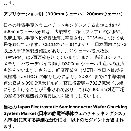
ます。
アプリケーション別（300mmウェーハ、200mmウェーハ）
日本の静電半導体ウェハチャッキングシステム市場における
300mmウェーハ分野は、大規模な工場（ファブ）の拡張や、
政府主導の半導体投資促進策に牽引され、2035年に向けて成
長を続けています。OECDのデータによると、日本国内には73
以上の半導体製造施設があり、月間ウェーハ投入枚数
（WSPM）は5百万枚を超えています。また、先端ロジック、
メモリ、パワーデバイス向けの300mmウェーハ生産への注力
も進んでいます。さらに、経済産業省（METI）や日本貿易振
興機構（JETRO）の取り組みにより、2030年までに半導体関
連の収益を990.9億米ドル超、官民投資額を792.7億米ドル超
に引き上げることが目指されており、これが300mm対応工場
の整備や関連機器の需要拡大を後押ししています。
当社のJapan Electrostatic Semiconductor Wafer Chucking
System Market (日本の静電半導体ウェハチャッキングシステ
ム市場)に関する詳細な分析には、以下のセグメントが含まれ
ます。