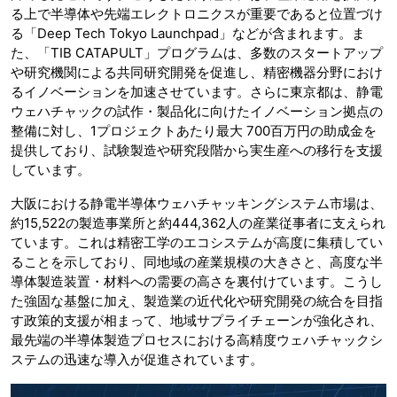
る上で半導体や先端エレクトロニクスが重要であると位置づけ
る「Deep Tech Tokyo Launchpad」などが含まれます。ま
た、「TIB CATAPULT」プログラムは、多数のスタートアップ
や研究機関による共同研究開発を促進し、精密機器分野におけ
るイノベーションを加速させています。さらに東京都は、静電
ウェハチャックの試作・製品化に向けたイノベーション拠点の
整備に対し、1プロジェクトあたり最大 700百万円の助成金を
提供しており、試験製造や研究段階から実生産への移行を支援
しています。
大阪における静電半導体ウェハチャッキングシステム市場は、
約15,522の製造事業所と約444,362人の産業従事者に支えられ
ています。これは精密工学のエコシステムが高度に集積してい
ることを示しており、同地域の産業規模の大きさと、高度な半
導体製造装置・材料への需要の高さを裏付けています。こうし
た強固な基盤に加え、製造業の近代化や研究開発の統合を目指
す政策的支援が相まって、地域サプライチェーンが強化され、
最先端の半導体製造プロセスにおける高精度ウェハチャックシ
ステムの迅速な導入が促進されています。