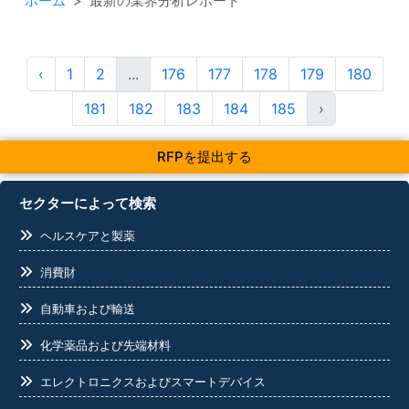
ホーム
最新の業界分析レポート
‹
1
2
...
176
177
178
179
180
181
182
183
184
185
›
RFPを提出する
セクターによって検索
ヘルスケアと製薬
消費財
自動車および輸送
化学薬品および先端材料
エレクトロニクスおよびスマートデバイス