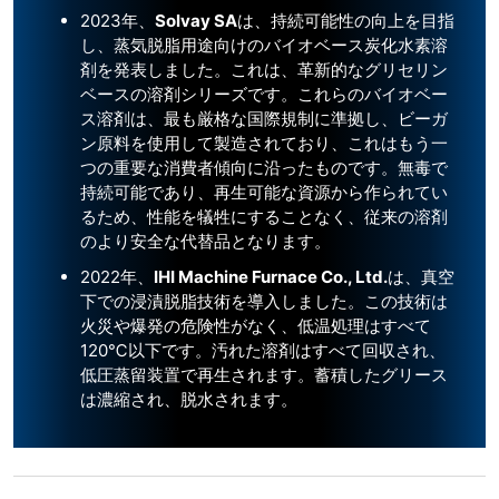
2023年、
Solvay SA
は、持続可能性の向上を目指
し、蒸気脱脂用途向けのバイオベース炭化水素溶
剤を発表しました。これは、革新的なグリセリン
ベースの溶剤シリーズです。これらのバイオベー
ス溶剤は、最も厳格な国際規制に準拠し、ビーガ
ン原料を使用して製造されており、これはもう一
つの重要な消費者傾向に沿ったものです。無毒で
持続可能であり、再生可能な資源から作られてい
るため、性能を犠牲にすることなく、従来の溶剤
のより安全な代替品となります。
2022年、
IHI Machine Furnace Co., Ltd.
は、真空
下での浸漬脱脂技術を導入しました。この技術は
火災や爆発の危険性がなく、低温処理はすべて
120℃以下です。汚れた溶剤はすべて回収され、
低圧蒸留装置で再生されます。蓄積したグリース
は濃縮され、脱水されます。