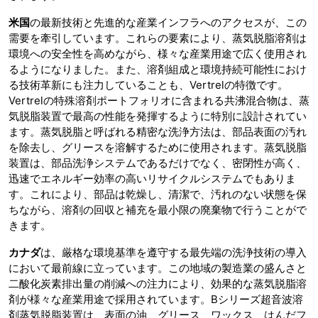
米国
の最新技術と先進的な産業インフラへのアクセスが、この
需要を牽引しています。これらの要素により、蒸気脱脂溶剤は
環境への安全性を高めながら、様々な産業用途で広く使用され
るようになりました。また、溶剤組成と環境持続可能性におけ
る技術革新にも注力していることも、Vertrelの特徴です。
Vertrelの特殊溶剤ポートフォリオに含まれる共沸混合物は、蒸
気脱脂装置で最高の性能を発揮するように特別に設計されてい
ます。蒸気脱脂と呼ばれる精密な洗浄方法は、部品表面の汚れ
を除去し、グリースを溶解するために使用されます。蒸気脱脂
装置は、部品洗浄システムであるだけでなく、密閉性が高く、
迅速でエネルギー効率の高いリサイクルシステムでもありま
す。これにより、部品は乾燥し、清潔で、汚れのない状態を保
ちながら、溶剤の回収と補充を最小限の廃棄物で行うことがで
きます。
カナダ
は、厳格な環境基準を遵守する最先端の洗浄技術の導入
において最前線に立っています。この地域の製造業の盛んさと
二酸化炭素排出量の削減への注力により、効果的な蒸気脱脂溶
剤が様々な産業用途で採用されています。Bシリーズ超音波溶
剤蒸気脱脂装置は、表面の油、グリース、ワックス、はんだフ