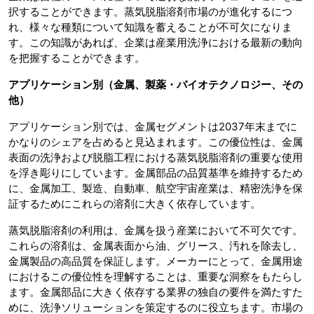
択することができます。蒸気脱脂溶剤市場のが進化するにつ
れ、様々な種類について知識を蓄えることが不可欠になりま
す。この知識があれば、企業は産業用洗浄における最新の動向
を把握することができます。
アプリケーション別（金属、製薬・バイオテクノロジー、その
他）
アプリケーション別では、金属セグメントは2037年末までに
かなりのシェアを占めると見込まれます。この優位性は、金属
表面の洗浄および脱脂工程における蒸気脱脂溶剤の重要な使用
を浮き彫りにしています。金属部品の品質基準を維持するため
に、金属加工、製造、自動車、航空宇宙産業は、精密洗浄を保
証するためにこれらの溶剤に大きく依存しています。
蒸気脱脂溶剤の利用は、金属を扱う産業において不可欠です。
これらの溶剤は、金属表面から油、グリース、汚れを除去し、
金属製品の高品質を保証します。メーカーにとって、金属用途
におけるこの優位性を理解することは、重要な洞察をもたらし
ます。金属部品に大きく依存する業界の独自の要件を満たすた
めに、洗浄ソリューションを策定するのに役立ちます。市場の