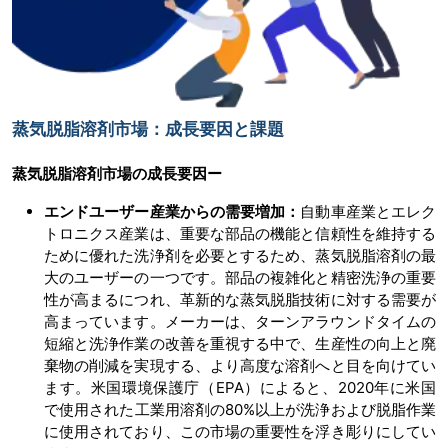
蒸気脱脂溶剤市場：成長要因と課題
蒸気脱脂溶剤市場の成長要因ー
エンドユーザー産業からの需要増加：
自動車産業とエレク
トロニクス産業は、重要な部品の機能と信頼性を維持する
ために優れた洗浄剤を必要とするため、蒸気脱脂溶剤の最
大のユーザーの一つです。部品の複雑化と精密洗浄の重要
性が高まるにつれ、革新的な蒸気脱脂技術に対する需要が
高まっています。メーカーは、ターンアラウンドタイムの​​
短縮と洗浄作業の改善を重視する中で、生産性の向上と廃
棄物の削減を実現する、より高度な溶剤へと目を向けてい
ます。米国環境保護庁（EPA）によると、2020年に米国
で使用された工業用溶剤の80%以上が洗浄および脱脂作業
に使用されており、この市場の重要性を浮き彫りにしてい