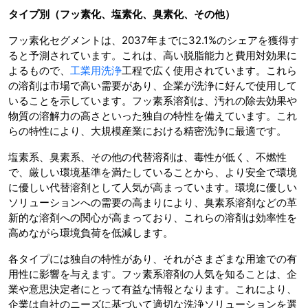
タイプ別（フッ素化、塩素化、臭素化、その他）
フッ素化セグメントは、2037年までに32.1%のシェアを獲得す
ると予測されています。これは、高い脱脂能力と費用対効果に
よるもので、
工業用洗浄
工程で広く使用されています。これら
の溶剤は市場で高い需要があり、企業が洗浄に好んで使用して
いることを示しています。フッ素系溶剤は、汚れの除去効果や
物質の溶解力の高さといった独自の特性を備えています。これ
らの特性により、大規模産業における精密洗浄に最適です。
塩素系、臭素系、その他の代替溶剤は、毒性が低く、不燃性
で、厳しい環境基準を満たしていることから、より安全で環境
に優しい代替溶剤として人気が高まっています。環境に優しい
ソリューションへの需要の高まりにより、臭素系溶剤などの革
新的な溶剤への関心が高まっており、これらの溶剤は効率性を
高めながら環境負荷を低減します。
各タイプには独自の特性があり、それがさまざまな用途での有
用性に影響を与えます。フッ素系溶剤の人気を知ることは、企
業や意思決定者にとって有益な情報となります。これにより、
企業は自社のニーズに基づいて適切な洗浄ソリューションを選