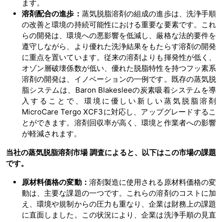
ます。
溶剤配合の進歩：
蒸気脱脂溶剤の組成の進歩は、洗浄手順
の改善と環境の持続可能性における重要な要素です。これ
らの開発は、環境への悪影響を低減し、厳格な法的要件を
遵守しながら、より優れた洗浄結果をもたらす溶剤の開発
に重点を置いています。従来の溶剤よりも揮発性が低く、
オゾン層破壊係数が低い、優れた脱脂特性を持つフッ素系
溶剤の開発は、イノベーションの一例です。既存の蒸気脱
脂システムは、Baron Blakesleeの炭素吸着システムを導
入することで、環境に優しい新しい蒸気脱脂溶剤
MicroCare Tergo XCF3に対応し、アップグレードするこ
とができます。溶剤回収率が高く、環境と作業者への影響
が軽減されます。
当社の蒸気脱脂溶剤市場
調査によると、以下はこの市場の課題
です。
原材料価格の変動：
溶剤製造に使用される原材料価格の変
動は、主要な課題の一つです。これらの溶剤のコストに加
え、環境や規制からの圧力も重なり、企業は財務上の課題
に直面しました。この状況により、企業は洗浄手順の見直