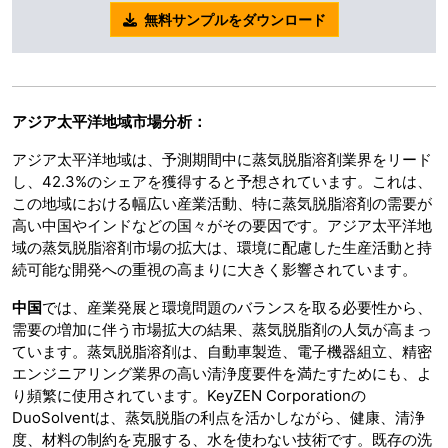
無料サンプルをダウンロード
アジア太平洋地域市場分析：
アジア太平洋地域は、予測期間中に蒸気脱脂溶剤業界をリード
し、42.3%のシェアを獲得すると予想されています。これは、
この地域における幅広い産業活動、特に蒸気脱脂溶剤の需要が
高い中国やインドなどの国々がその要因です。アジア太平洋地
域の蒸気脱脂溶剤市場の拡大は、環境に配慮した生産活動と持
続可能な開発への重視の高まりに大きく影響されています。
中国
では、産業発展と環境問題のバランスを取る必要性から、
需要の増加に伴う市場拡大の結果、蒸気脱脂剤の人気が高まっ
ています。蒸気脱脂溶剤は、自動車製造、電子機器組立、精密
エンジニアリング業界の高い清浄度要件を満たすためにも、よ
り頻繁に使用されています。KeyZEN Corporationの
DuoSolventは、蒸気脱脂の利点を活かしながら、健康、清浄
度、材料の制約を克服する、水を使わない技術です。既存の洗