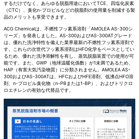
するだけでなく、あらゆる脱脂用途においてTCE、四塩化炭素
（CTC）、臭化n-プロピルなどの脱脂剤の使用量を削減する製
品のメリットも享受できます。
ACG Chemicalは、不燃性フッ素系溶剤「AMOLEA AS-300シ
リーズ」を発表しました。AS-300およびAS-300ATグレード
は、優れた洗浄特性を備えた業界最新の不燃性フッ素系溶剤で
す。これらの次世代フッ素系溶剤はHFO化学をベースとしてい
るため、優れた洗浄溶解性を有し、蒸気脱脂装置での使用が可
能です。また、GWP（地球温暖化係数）が1未満であるため、
HAP（有害大気汚染物質）に分類されません。AMOLEA AS-
300およびAS-300ATは、HFCおよびHFE溶剤、低沸点HFO溶
剤、n-プロピル臭化物（n-PBまたは1-BP）、およびトリクロ
ロエチレンの有効な代替品です。