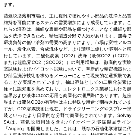
ます。
蒸気脱脂溶剤市場は、主に複雑で壊れやすい部品の洗浄と品質
維持を可能にするステムの需要増加により成長しています。こ
れらの溶剤は、繊細な表面や部品を傷つけることなく繊細な部
品を洗浄できるため、精密製造分野で人気があります。無毒で
環境負荷の低い溶剤の需要の高まりにより、市場は変性アルコ
ール、炭化水素、合成流体など、より環境に優しい溶剤へと移
行しています。二酸化炭素（CO2）洗浄（液体CO2（LCO2）
または超臨界CO2（SCCO2））の利用増加は、徹底的な実験
室試験およびパイロット試験において、革新的な精密機器およ
び部品洗浄技術を求めるメーカーにとって現実的な選択肢であ
ることが実証されています。抽出溶媒としての二酸化炭素は
徐々に認知度を高めており、エレクトロニクス業界における超
臨界および液体CO2の応用も商業化の瀬戸際にあります。超臨
界または液体CO2の有望性は主に特殊な用途で期待されていま
すが、CO2溶媒技術は現在、ドライクリーニングやスプレー塗
装といったより日常的な分野で商業化されています。Solvay
SAは、蒸気脱脂用途を含むバイオベース溶媒製品ライン
「Augeo」を開発しました。これは、既存の石油化学溶媒に代