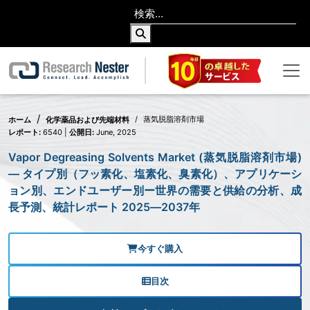
蒸気脱脂溶剤市場
ホーム
化学薬品および先端材料
レポート:
6540 |
公開日:
June, 2025
Vapor Degreasing Solvents Market (蒸気脱脂溶剤市場)
— タイプ別（フッ素化、塩素化、臭素化）、アプリケーシ
ョン別、エンドユーザー別ー世界の需要と供給の分析、成
長予測、統計レポート 2025―2037年
今すぐ購入
目次