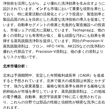
浄技術を活用しながら、より優れた洗浄効果を生み出すように
設計されています。
インド
も市場において重要な役割を果たし
ており、特に産業活動の活発化とインフラ投資が、製造効率と
製品品質の向上を目的とした高度な洗浄技術の導入を促進して
います。自動車セグメントの発展と先進的な製造施設への投資
も、市場シェアの拡大に貢献しています。Techsprayは、他の
多くの溶剤よりも有害性が低く、最も頑固な汚れにも効果を発
揮する蒸気脱脂洗浄剤を提供しています。同社のPrecision-V
蒸気脱脂溶剤は、フロン、HFC-141b、AK225などの洗浄剤の
優れた代替品です。Precision-V溶剤は、他の多くの溶剤より
もリスクが低いです。
北米市場分析：
北米は予測期間中、安定した年間複利成長率（CAGR）を達成
すると予想されています。北米で最大の成長国は米国とカナダ
です。強力な産業基盤と、厳格な衛生基準を維持する厳格な法
的枠組みが市場を牽引しています。蒸気脱脂溶剤は、この地域
の電子機器、自動車、航空宇宙産業で特に広く使用されてお
り、これらの分野では部品の性能と信頼性が精密な洗浄に左右
されます。