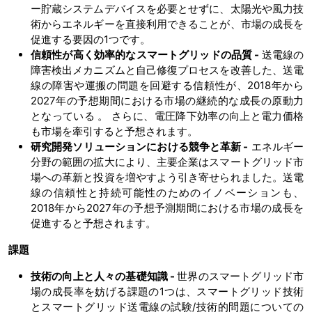
ー貯蔵システムデバイスを必要とせずに、太陽光や風力技
術からエネルギーを直接利用できることが、市場の成長を
促進する要因の1つです。
信頼性が高く効率的なスマートグリッドの品質 -
送電線の
障害検出メカニズムと自己修復プロセスを改善した、送電
線の障害や運搬の問題を回避する信頼性が、2018年から
2027年の予想期間における市場の継続的な成長の原動力
となっている 。 さらに、電圧降下効率の向上と電力価格
も市場を牽引すると予想されます。
研究開発ソリューションにおける競争と革新 -
エネルギー
分野の範囲の拡大により、主要企業はスマートグリッド市
場への革新と投資を増やすよう引き寄せられました。送電
線の信頼性と持続可能性のためのイノベーションも、
2018年から2027年の予想予測期間における市場の成長を
促進すると予想されます。
課題
技術の向上と人々の基礎知識 -
世界のスマートグリッド市
場の成長率を妨げる課題の1つは、スマートグリッド技術
とスマートグリッド送電線の試験/技術的問題についての