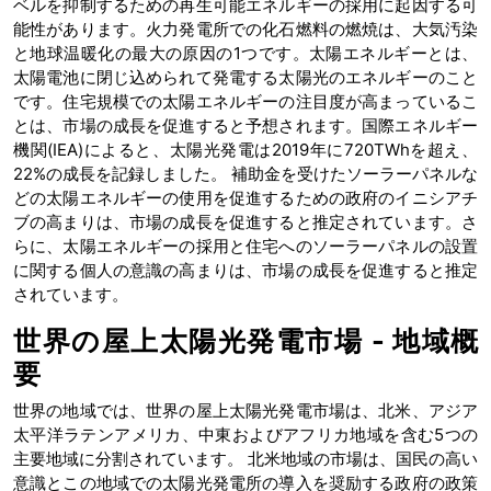
ベルを抑制するための再生可能エネルギーの採用に起因する可
能性があります。火力発電所での化石燃料の燃焼は、大気汚染
と地球温暖化の最大の原因の1つです。太陽エネルギーとは、
太陽電池に閉じ込められて発電する太陽光のエネルギーのこと
です。住宅規模での太陽エネルギーの注目度が高まっているこ
とは、市場の成長を促進すると予想されます。国際エネルギー
機関(IEA)によると、太陽光発電は2019年に720TWhを超え、
22%の成長を記録しました。 補助金を受けたソーラーパネルな
どの太陽エネルギーの使用を促進するための政府のイニシアチ
ブの高まりは、市場の成長を促進すると推定されています。さ
らに、太陽エネルギーの採用と住宅へのソーラーパネルの設置
に関する個人の意識の高まりは、市場の成長を促進すると推定
されています。
世界の屋上太陽光発電市場 - 地域概
要
世界の地域では、世界の屋上太陽光発電市場は、北米、アジア
太平洋ラテンアメリカ、中東およびアフリカ地域を含む5つの
主要地域に分割されています。 北米地域の市場は、国民の高い
意識とこの地域での太陽光発電所の導入を奨励する政府の政策