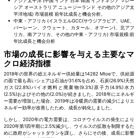
アジア太平洋 (中国 インド 日本 韓国 インドネシア マレー
シア オーストラリア ニュージーランド その他のアジア太
平洋地域) 市場規模 前年比成長と機会分析。
中東・アフリカ (イスラエルGCC(サウジアラビア、UAE、
バーレーン、クウェート、カタール、オマーン)、北アフ
リカ、南アフリカ、その他の中東・アフリカ) 市場規模:前
年比成長と機会分析
市場の成長に影響を与える主要なマ
クロ経済指標
2018年の世界の総エネルギー供給量は14282 Mtoeで、供給源
の面で最も高いシェアは石油が31.6%を占め、石炭(26.9%)天然
ガス(22.8%)バイオ燃料と廃棄物(9.3%)原子力(4.9%)水力
(2.5%)およびその他の(2.0%)が続きました。2018年にエネルギ
ー需要が増加した場合、2019年は冷暖房の需要の減少によりエ
ネルギー効率が改善したため、成長が鈍化しました。
しかし、2020年の電力需要は、コロナウイルスの発生により
2020年第1四半期に2.5%減少し、ウイルスの拡散を制限するた
めに政府がシャットダウンを課し、さらにその後、成長に影響