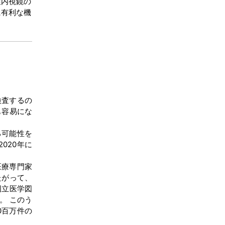
性内視鏡の
に有利な機
検査するの
も容易にな
る可能性を
020年に
医療専門家
たがって、
国立医学図
。 このう
0百万件の