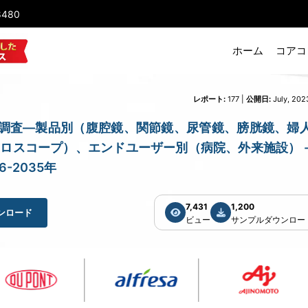
8480
ホーム
コアコ
レポート:
177 |
公開日:
July, 202
性内視鏡市場) 調査―製品別（腹腔鏡、関節鏡、尿管鏡、膀胱鏡、婦
ロスコープ）、エンドユーザー別（病院、外来施設） -
-2035年
7,431
1,200
ンロード
ビュー
サンプルダウンロー