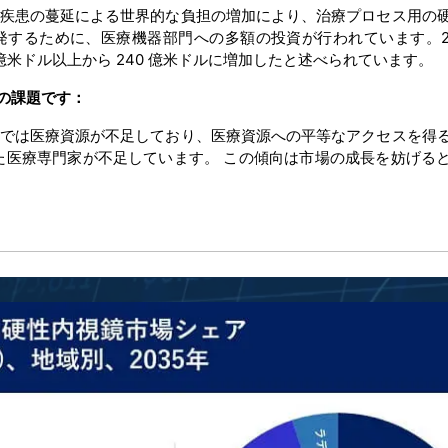
疾患の蔓延による世界的な負担の増加により、治療プロセス用の
発するために、医療機器部門への多額の投資が行われています。20
億米ドル以上から 240 億米ドルに増加したと述べられています。
の課題です：
では医療資源が不足しており、医療資源への平等なアクセスを得
た医療専門家が不足しています。 この傾向は市場の成長を妨げる