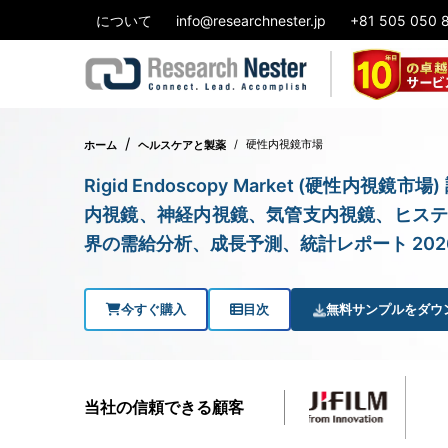
について
info@researchnester.jp
+81 505 050 
硬性内視鏡市場
ホーム
ヘルスケアと製薬
Rigid Endoscopy Market (硬
内視鏡、神経内視鏡、気管支内視鏡、ヒステ
界の需給分析、成長予測、統計レポート 2026
今すぐ購入
目次
無料サンプルをダウ
当社の信頼できる顧客