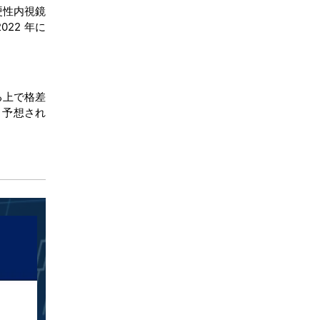
硬性内視鏡
22 年に
る上で格差
と予想され