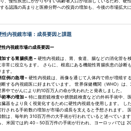
おり、慢性疾患にかかりやすい高齢者人口が増加しているため、硬
対する認識の高まりと医療分野への投資の増加も、今後の市場拡大
硬性内視鏡市場：成長要因と課題
硬性内視鏡市場
の
成長要因ー
増加する胃腸疾患 –
硬性内視鏡は、胃、食道、腸などの消化管を
に非常に役立ちます。 さらに、根底にある機能性胃腸疾患の診断
ります。
癌症例の急増 –
硬性内視鏡は、画像を通じて人体内で癌が増殖す
判断する内視鏡医に好まれています。 世界保健機関（WHO）は、2
世界中でがんにより約10百万人の命が失われたと発表しました。
手術率の増加 –
特に腹腔鏡検査や膀胱鏡検査などの外科手術中、
は臓器をより良く視覚化するために硬性内視鏡を使用します。 し
実行される手術数の増加が市場の成長を支えると予想されます。 
書館は、毎年約 310百万件の大手術が行われていると述べています
ち、米国では約 40－50百万件の手術が行われ、ヨーロッパでは 2