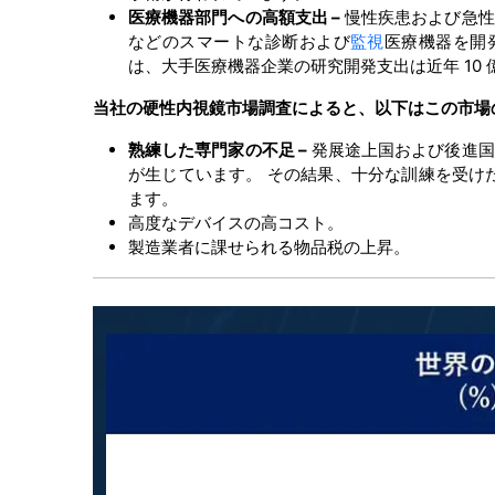
医療機器部門への高額支出 –
慢性疾患および急性
などのスマートな診断および
監視
医療機器を開
は、大手医療機器企業の研究開発支出は近年 10 
当社の
硬性内視鏡市場
調査によると、以下はこの市場
熟練した専門家の不足 –
発展途上国および後進国
が生じています。 その結果、十分な訓練を受け
ます。
高度なデバイスの高コスト。
製造業者に課せられる物品税の上昇。