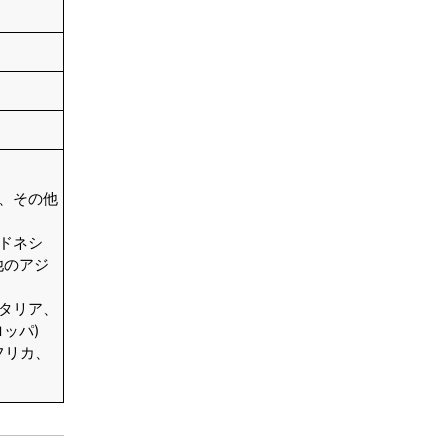
結論
目次
関連レポート
よくある質問
ン、その他
ンドネシ
他のアジ
イタリア、
ッパ)
フリカ、