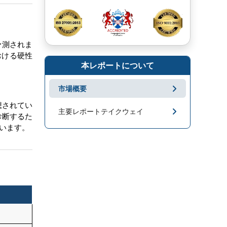
予測されま
おける硬性
本レポートについて
市場概要
想されてい
主要レポートテイクウェイ
診断するた
います。
市場地域分析
成長促進要因と課題
セグメンテーション
キープレーヤー
市場ニュース