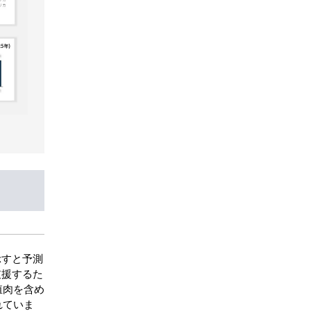
示すと予測
支援するた
殖肉を含め
れていま