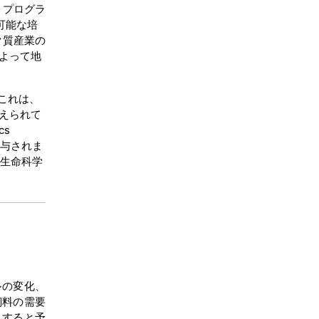
 プログラ
可能な培
ク質産業の
よって地
これは、
えられて
cs
を授与されま
、生命科学
ルの変化、
飼料の需要
しすると予