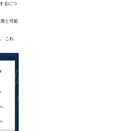
するにつ
改善と可処
。 これ