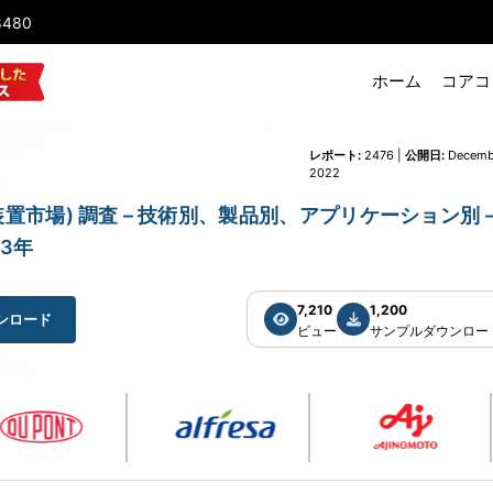
8480
ホーム
コアコ
レポート:
2476 |
公開日:
Decemb
2022
パク質分析装置市場) 調査 – 技術別、製品別、アプリケーション別 –
3年
7,210
1,200
ンロード
ビュー
サンプルダウンロー