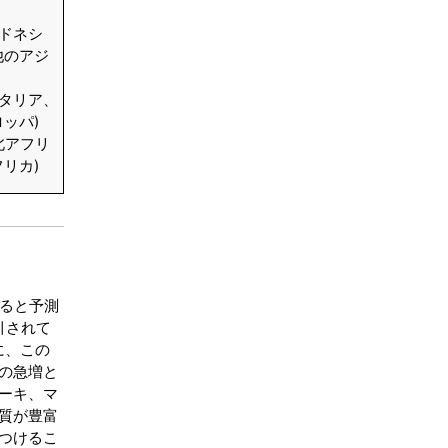
ンドネシ
他のアジ
イタリア、
ッパ)
北アフリ
リカ)
すると予測
引されて
に、この
の急増と
ーキ、マ
質が豊富
つけるこ