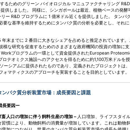
るためのグリーン バイオロジカル マニュファクチャリング R&D
金を提供しました。 同様に、シンガポールは最近、植物ベースの発酵
ー R&D プログラムに 1 億米ドル近くを提供しました。 タンパ
必要な基準を維持するためにタンパク質の分析を必要とし、それに
 年末までに 2 番目に大きなシェアを占めると推定されています。
規模な研究を促進するためのさまざまな政府機関の投資の増加に支
 Workプログラムの一環として資金提供されたEuropean Proteomi
、ヨーロッパのプロテオミクス施設へのアクセスを得るために約1,100万米ドル
のコンソーシアムに提供されたものであり、定義されたプロジェクトは
フォマティクスのアプローチを実装することを目的としています。
タンパク質分析装置市場：成長要因と課題
成長要因ー
家畜人口の増加に伴う飼料生産の増加 –
人口増加、ライフスタイ
食習慣により、動物飼料の消費量が増加しています。これは動物
の増加につながり、世界のタンパク質分析装置市場の成長を後押