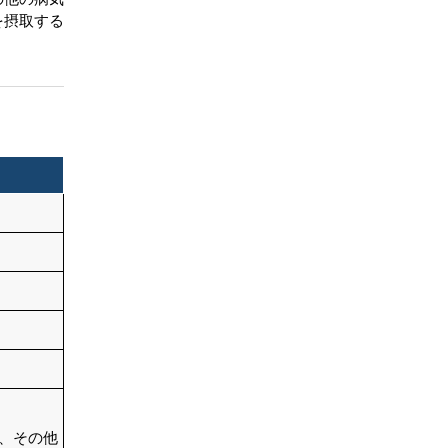
を摂取する
結論
目次
関連レポート
よくある質問
ン、その他