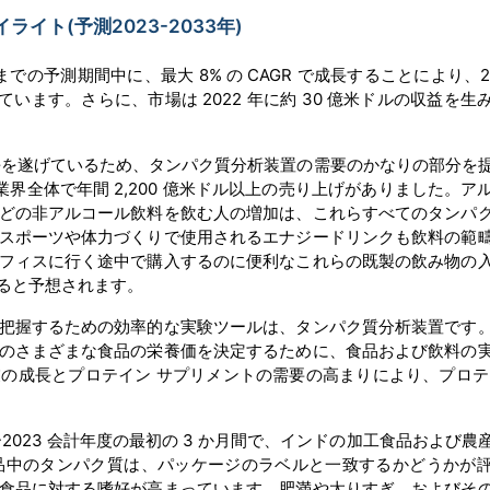
ト(予測2023-2033年)
までの予測期間中に、最大 8% の CAGR で成長することにより、2
います。さらに、市場は 2022 年に約 30 億米ドルの収益を生
を遂げているため、タンパク質分析装置の需要のかなりの部分を
業界全体で年間 2,200 億米ドル以上の売り上げがありました。ア
どの非アルコール飲料を飲む人の増加は、これらすべてのタンパ
スポーツや体力づくりで使用されるエナジードリンクも飲料の範
フィスに行く途中で購入するのに便利なこれらの既製の飲み物の
ると予想されます。
把握するための効率的な実験ツールは、タンパク質分析装置です
のさまざまな食品の栄養価を決定するために、食品および飲料の
の成長とプロテイン サプリメントの需要の高まりにより、プロテ
2ー2023 会計年度の最初の 3 か月間で、インドの加工食品および農
た。食品中のタンパク質は、パッケージのラベルと一致するかどうかが
食品に対する嗜好が高まっています。肥満や太りすぎ、およびそ