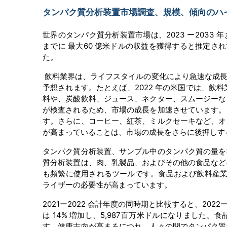
タンパク質分析装置市場調査、規模、傾向のハイライ
世界のタンパク質分析装置市場は、2023 ー2033 年
までに 最大60 億米ドルの収益を獲得すると推定されて
た。
飲料業界は、ライフスタイルの変化により急速な成長
予想されます。たとえば、2022 年の米国では、飲料
料や、炭酸飲料、ジュース、ネクター、スムージーな
が検査されるため、市場の成長を加速させています。
す。さらに、コーヒー、紅茶、ミルクセーキなど、オ
が高まっていることは、市場の成長をさらに後押しす
タンパク質分析装置、サンプル中のタンパク質の量を
質分析装置は、肉、乳製品、およびその他の食品など
も頻繁に使用されるツールです。食品および飲料産業
ライザーの必要性が高まっています。
2021ー2022 会計年度の同時期と比較すると、202
は 14% 増加し、5,987百万米ドルになりまし
す。健康志向が高まるにつれ、人々の間でタンパク質