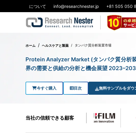
について
info@researchnester.jp
+81 505 050 
タンパク質分析装置市場
ホーム
ヘルスケアと製薬
Protein Analyzer Market (タン
界の需要と供給の分析と機会展望 2023–203
今すぐ購入
目次
無料サンプルをダウ
当社の信頼できる顧客