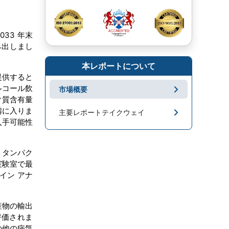
033 年末
み出しまし
本レポートについて
提供すると
ルコール飲
市場概要
ク質含有量
疇に入りま
主要レポートテイクウェイ
入手可能性
市場地域分析
。タンパク
成長促進要因と課題
実験室で最
イン アナ
セグメンテーション
キープレーヤー
産物の輸出
評価されま
市場ニュース
の他の病気