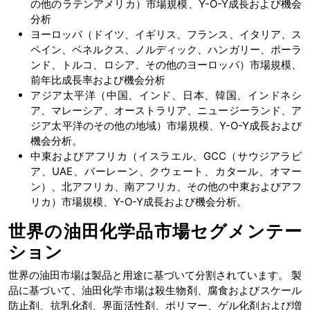
の他のラテンアメリカ）市場規模、Y-O-Y成長および機会
分析
ヨーロッパ（ドイツ、イギリス、フランス、イタリア、ス
ペイン、ベネルクス、ノルディック、ハンガリー、ポーラ
ンド、トルコ、ロシア、その他のヨーロッパ）市場規模、
前年比成長率および機会分析
アジア太平洋（中国、インド、日本、韓国、インドネシ
ア、マレーシア、オーストラリア、ニュージーランド、ア
ジア太平洋のその他の地域）市場規模、Y-O-Y成長および
機会分析。
中東およびアフリカ（イスラエル、GCC（サウジアラビ
ア、UAE、バーレーン、クウェート、カタール、オマー
ン）、北アフリカ、南アフリカ、その他の中東およびアフ
リカ）市場規模、Y-O-Y成長および機会分析。
世界の油田化学品市場セグメンテー
ション
世界の油田市場は製品と用途に基づいて分割されています。 製
品に基づいて、油田化学市場は殺生物剤、腐食およびスケール
防止剤、抗乳化剤、界面活性剤、ポリマー、ゲル化剤および増