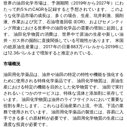
世界の油田化学市場は、予測期間（2019年から2027年）にわ
たって約5％のCAGRを記録すると予想されています。 このよ
うな化学品市場の成長は、多くの場合、生産、坑井刺激、掘削
液、作業および完了、石油増進回収 (EOR)、およびセメンティ
ング用途における世界中の油田化学品の需要の増加に起因しま
す。 油田化学物質の消費は、世界中で原油の生産や新しい油
井・ガス井の掘削に直接関係している可能性があります。 米国
の総原油生産量は、2017年の日量883万バレルから2019年に
は12.36バレルまで増加すると推定されている。
市場概況
油田用化学薬品は、油井や油田の特定の特性や機能を強化する
ために使用される特殊化学薬品です。 油田化学物質は、原油生
産における特定の機能を目的とした化学物質です。 油田で実行
されるいくつかのサービスは、特殊な流体と添加剤に依存して
います。 油田化学物質は油井のライフサイクルにおいて重要な
役割を果たします。 これらは石油産業の上流、中流、下流の業
務で使用されています。 油田用化学薬品の製造には、容易に入
手できる多くの原材料が必要です。 油田用化学物質の生産には
適度な投資が必要です。