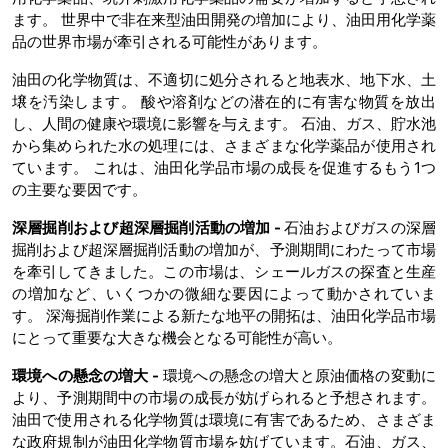
ます。 世界中で非在来型油田開発の増加により、油田用化学薬
品の世界市場が牽引される可能性があります。
油田の化学物質は、不適切に処分されると地表水、地下水、土
壌を汚染します。 酸や溶剤などの潜在的に有害な物質を放出
し、人間の健康や環境に影響を与えます。 石油、ガス、貯水池
から集められた水の処理には、さまざまな化学薬品が使用され
ています。 これは、油田化学品市場の成長を促進するもう1つ
の主要な要因です。
深層掘削および超深層掘削活動の増加 -
石油およびガスの深層
掘削および超深層掘削活動の増加が、予測期間にわたって市場
を牽引してきました。この市場は、シェールガスの探査と生産
の増加など、いくつかの微細な要因によって動かされていま
す。 深海掘削作業による新たな地平の開拓は、油田化学品市場
にとって重要な大きな機会となる可能性が高い。
環境への懸念の増大 -
環境への懸念の増大と原油価格の変動に
より、予測期間中の市場の成長が妨げられると予想されます。
油田で使用される化学物質は環境に有害であるため、さまざま
な政府規制が油田化学物質市場を妨げています。石油、ガス、