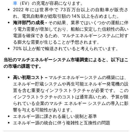
車
（EV）の充電が容易になります。
2022 年には世界中で 73百万台以上の自動車が販売さ
れ、電気自動車が総取引額の 14% 以上を占めました。
海洋部門の成長
-
その結果、業界ではいくつかの運航に伴
う電力需要が増加しており、船舶に安定した信頼性の高い
電源を確保できるため、マルチエネルギーシステムに対す
る膨大な需要が生じることが予想されます。
70% 以上が船で輸送されていると考えられています。
当社のマルチエネルギーシステム市場調査によると、以下はこ
の市場の課題です。
高い初期コスト –
マルチエネルギーシステムの構築には、
エネルギー貯蔵システムや再生可能エネルギー発電機の設
置を含む重要なインフラストラクチャが必要です。 この
インフラストラクチャのコストは通常高いため、予算が限
られている企業のマルチ エネルギー システムの導入に影
響を与える可能性があります。
エネルギー源に課される厳しい規制と基準
エネルギー源の統合に伴う複雑性と互換性の問題