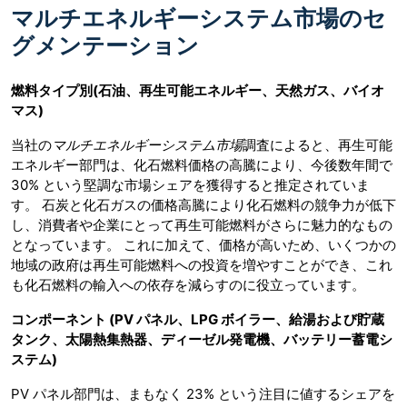
マルチエネルギーシステム市場のセ
グメンテーション
燃料タイプ別
(石油、再生可能エネルギー、天然ガス、バイオ
マス)
当社の
マルチエネルギーシステム市場
調査によると、再生可能
エネルギー部門は、化石燃料価格の高騰により、今後数年間で
30% という堅調な市場シェアを獲得すると推定されていま
す。 石炭と化石ガスの価格高騰により化石燃料の競争力が低下
し、消費者や企業にとって再生可能燃料がさらに魅力的なもの
となっています。 これに加えて、価格が高いため、いくつかの
地域の政府は再生可能燃料への投資を増やすことができ、これ
も化石燃料の輸入への依存を減らすのに役立っています。
コンポーネント
(PV パネル、LPG ボイラー、給湯および貯蔵
タンク、太陽熱集熱器、ディーゼル発電機、バッテリー蓄電シ
ステム)
PV パネル部門は、まもなく 23% という注目に値するシェアを