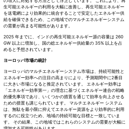
の増大に対処する方法として浮上しています。 これにより、再
生可能エネルギーの利用を大幅に改善し、再生可能エネルギー
を送電網により効果的に統合することで安定したエネルギー供
給を確保できるため、この地域でのマルチエネルギーシステム
の需要が高まる可能性があります。
2025 年までに、インドの再生可能エネルギー源の容量は 260
GW 以上に増加し、国の総エネルギー供給量の 35% 以上を占
めると予想されています。
ヨーロッパ市場の統計
ヨーロッパのマルチエネルギーシステム市場は、持続可能性と
エネルギー効率への注目の高まりにより、予測期間中に2番目
に大きい市場になると推定されています。 エネルギー効率は
「エネルギー効率第一」の理念に基づくエネルギー連合の戦略
的優先事項であり、いくつかの措置を通じて効率を向上させる
ための措置も講じられています。 マルチエネルギー システム
は、無駄を最小限に抑えてエネルギー資源をより効率的に利用
するのに役立つため、地域の持続可能な目標と一致していま
す。 その結果、この地域ではこれらのシステムの需要が大幅に
増加する可能性があります。