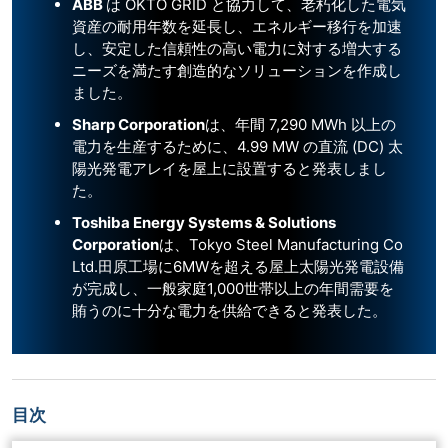
ABB
は OKTO GRID と協力して、老朽化した電気
資産の耐用年数を延長し、エネルギー移行を加速
し、安定した信頼性の高い電力に対する増大する
ニーズを満たす創造的なソリューションを作成し
ました。
Sharp Corporation
は、年間 7,290 MWh 以上の
電力を生産するために、4.99 MW の直流 (DC) 太
陽光発電アレイを屋上に設置すると発表しまし
た。
Toshiba Energy Systems & Solutions
Corporation
は、Tokyo Steel Manufacturing Co
Ltd.田原工場に6MWを超える屋上太陽光発電設備
が完成し、一般家庭1,000世帯以上の年間需要を
賄うのに十分な電力を供給できると発表した。
目次