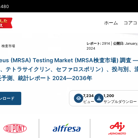
8480
ホーム
コアコ
レポート:
2914 |
公開日:
January
）検査市場
2024
 Aureus (MRSA) Testing Market (MRSA検査市場) 調査 
、テトラサイクリン、セファロスポリン）、投与別、
測、統計レポート 2024―2036年
7,234
1,200
ンロード
ビュー
サンプルダウンロー