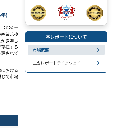
年)
2024ー
の産業規模
本レポートについて
人が参加し
が存在する
市場概要
推定されて
主要レポートテイクウェイ
療における
市場地域分析
通じて市場
成長促進要因と課題
セグメンテーション
キープレーヤー
市場ニュース