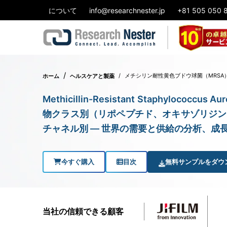
について
info@researchnester.jp
+81 505 050 
メチシリン耐性黄色ブドウ球菌（MRSA
ホーム
ヘルスケアと製薬
Methicillin-Resistant Staphylococcus
物クラス別（リポペプチド、オキサゾリジン
チャネル別 ― 世界の需要と供給の分析、成長予
今すぐ購入
目次
無料サンプルをダウ
当社の信頼できる顧客