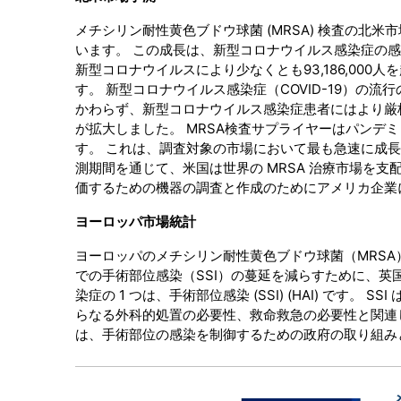
メチシリン耐性黄色ブドウ球菌 (MRSA) 検査の北
います。 この成長は、新型コロナウイルス感染症の
新型コロナウイルスにより少なくとも93,186,000人
す。 新型コロナウイルス感染症（COVID-19）の
かわらず、新型コロナウイルス感染症患者にはより厳
が拡大しました。 MRSA検査サプライヤーはパンデ
す。 これは、調査対象の市場において最も急速に成長
測期間を通じて、米国は世界の MRSA 治療市場を支
価するための機器の調査と作成のためにアメリカ企業
ヨーロッパ市場統計
ヨーロッパのメチシリン耐性黄色ブドウ球菌（MRSA
での手術部位感染（SSI）の蔓延を減らすために、英
染症の 1 つは、手術部位感染 (SSI) (HAI) で
らなる外科的処置の必要性、救命救急の必要性と関連し
は、手術部位の感染を制御するための政府の取り組み