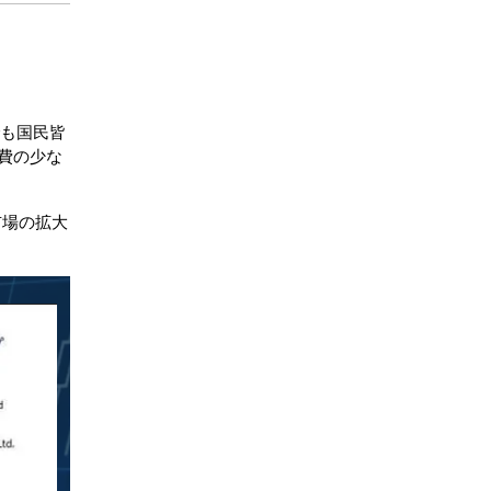
でも国民皆
費の少な
市場の拡大