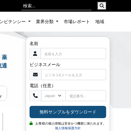
ンピテンシー
業界分類
市場レポート
地域
,
名前
― 薬
ビジネスメール
流通
電話（任意）
ド
無料サンプルをダウンロード
お客様の個人情報は安全かつ機密に保たれます。
個人情報保護方針