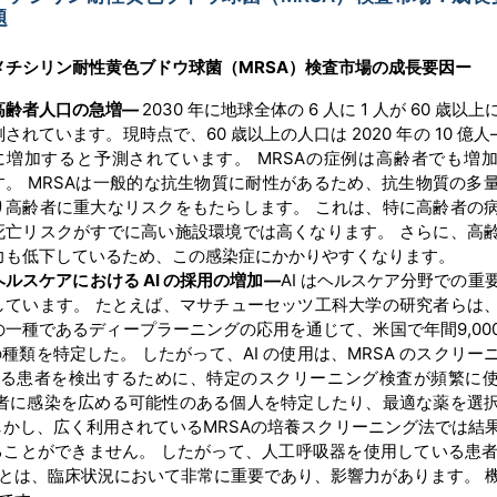
題
メチシリン耐性黄色ブドウ球菌（
MRSA）検査市場の
成長要因ー
高齢者人口の急増
―
2030 年に地球全体の 6 人に 1 人が 60 歳以
測されています。現時点で、60 歳以上の人口は 2020 年の 10 億人―
に増加すると予測されています。 MRSAの症例は高齢者でも増
す。 MRSAは一般的な抗生物質に耐性があるため、抗生物質の多
り高齢者に重大なリスクをもたらします。 これは、特に高齢者の
死亡リスクがすでに高い施設環境では高くなります。 さらに、高
力も低下しているため、この感染症にかかりやすくなります。
ヘルスケアにおける
AI の採用の増加
―
AI はヘルスケア分野での重
しています。 たとえば、マサチューセッツ工科大学の研究者らは
の一種であるディープラーニングの応用を通じて、米国で年間9,00
類を特定した。 したがって、AI の使用は、MRSA のスクリー
有する患者を検出するために、特定のスクリーニング検査が頻繁に
の患者に感染を広める可能性のある個人を特定したり、最適な薬を選
しかし、広く利用されているMRSAの培養スクリーニング法では結
ことができません。 したがって、人工呼吸器を使用している患者に
とは、臨床状況において非常に重要であり、影響力があります。 