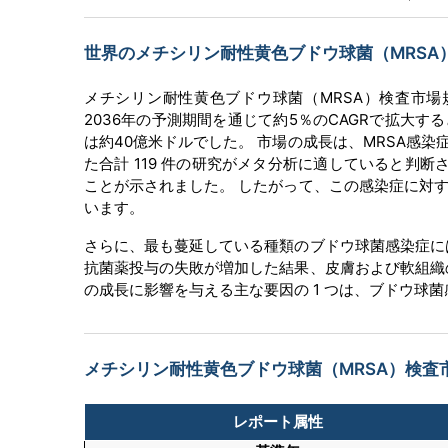
世界のメチシリン耐性黄色ブドウ球菌（MRSA）
メチシリン耐性黄色ブドウ球菌（MRSA）検査市場規
2036年の予測期間を通じて約5％のCAGRで拡大
は約40億米ドルでした。 市場の成長は、MRSA感染症の
た合計 119 件の研究がメタ分析に適していると判断され
ことが示されました。 したがって、この感染症に対
います。
さらに、最も蔓延している種類のブドウ球菌感染症に
抗菌薬投与の失敗が増加した結果、皮膚および軟組織
の成長に影響を与える主な要因の 1 つは、ブドウ球
メチシリン耐性黄色ブドウ球菌（MRSA）検査市
レポート属性