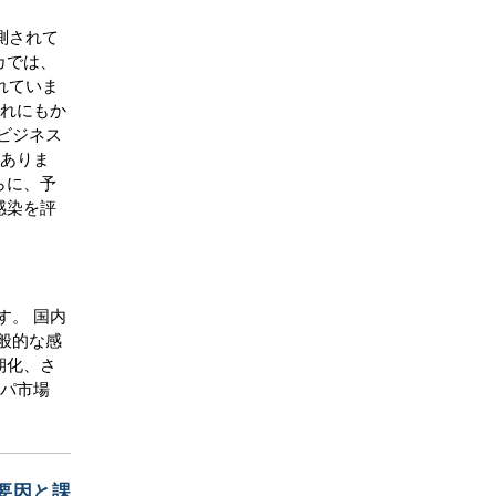
測されて
カでは、
されていま
それにもか
ビジネス
がありま
らに、予
感染を評
す。 国内
般的な感
長期化、さ
ッパ市場
要因と課