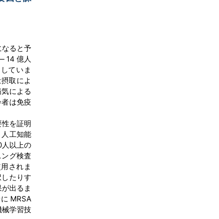
上になると予
 14 億人
加していま
量摂取によ
病気による
齢者は免疫
要性を証明
、人工知能
0人以上の
ニング検査
使用されま
択したりす
果が出るま
 MRSA
機械学習技