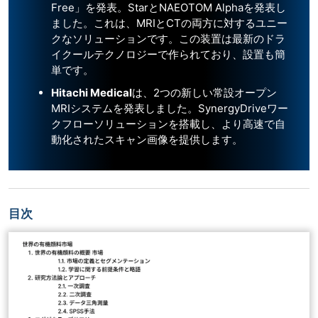
Free」を発表。StarとNAEOTOM Alphaを発表し
ました。これは、MRIとCTの両方に対するユニー
クなソリューションです。この装置は最新のドラ
イクールテクノロジーで作られており、設置も簡
単です。
Hitachi Medical
は、2つの新しい常設オープン
MRIシステムを発表しました。SynergyDriveワー
クフローソリューションを搭載し、より高速で自
動化されたスキャン画像を提供します。
目次