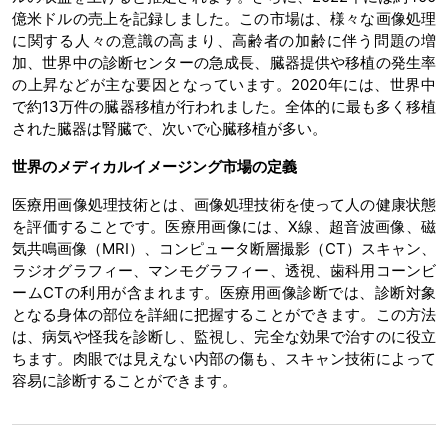
億米ドルの売上を記録しました。この市場は、様々な画像処理
に関する人々の意識の高まり、高齢者の加齢に伴う問題の増
加、世界中の診断センターの急成長、臓器提供や移植の発生率
の上昇などが主な要因となっています。2020年には、世界中
で約13万件の臓器移植が行われました。全体的に最も多く移植
された臓器は腎臓で、次いで心臓移植が多い。
世界のメディカルイメージング市場の定義
医療用画像処理技術とは、画像処理技術を使って人の健康状態
を評価することです。医療用画像には、X線、超音波画像、磁
気共鳴画像（MRI）、コンピュータ断層撮影（CT）スキャン、
ラジオグラフィー、マンモグラフィー、透視、歯科用コーンビ
ームCTの利用が含まれます。医療用画像診断では、診断対象
となる身体の部位を詳細に把握することができます。この方法
は、病気や怪我を診断し、監視し、完全な効果で治すのに役立
ちます。肉眼では見えない内部の傷も、スキャン技術によって
容易に診断することができます。