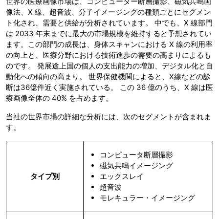
世界の医療画像市場は、コンピューター断層撮影、磁気共鳴画
像法、X 線、超音波、分子イメージングの種類ごとにセグメン
ト化され、需要と供給が分析されています。 中でも、X 線部門
は 2033 年末までに最大の市場規模を維持すると予想されてい
ます。この部門の成長は、身体スキャンにおける X 線の利用率
の向上と、医療分野における技術進歩の需要の高まりによるも
のです。 発展途上国の個人の支出能力の増加、デジタル化と自
動化への傾向の高まり。 世界保健機関によると、X線などの診
断は36億件近く実施されている。 この 36 億のうち、X 線は医
療画像全体の 40% を占めます。
当社の世界市場の詳細な分析には、次のセグメントが含まれま
す。
コンピュータ断層撮影
磁気共鳴イメージング
タイプ別
エックスレイ
超音波
モレキュラー・イメージング