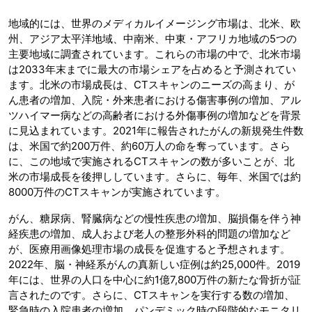
地域的には、世界のメディカルイメージング市場は、北米、欧
州、アジア太平洋地域、中南米、中東・アフリカ地域の5つの
主要地域に調査されています。これらの市場の中で、北米市場
は2033年末までに最大の市場シェアを占めると予測されてい
ます。北米の市場成長は、CTスキャンのニーズの高まり、が
ん患者の増加、入院・外来患者における傷害事例の増加、アル
ツハイマー病などの高齢者における外傷事例の増加などを背景
に見込まれています。2021年に報告されたがんの新規発生件数
は、米国で約200万件、約60万人の命を奪っています。さら
に、この地域で実施されるCTスキャンの数が多いことが、北
米の市場成長を後押ししています。さらに、毎年、米国では約
8000万件のCTスキャンが実施されています。
がん、糖尿病、腎臓病などの慢性疾患の増加、脳損傷を伴う神
経疾患の増加、成人および老人の整形外科的問題の増加など
が、医療用画像処理市場の成長を促進すると予想されます。
2022年、脳・神経系がんの真新しい症例は約25,000件。2019
年には、世界の人口を中心に約1億7,800万件の新たな骨折が証
言されたのです。さらに、CTスキャンを実行する数の増加、
緊急時の入院患者の増加、パンデミック時の段階的なモニタリ