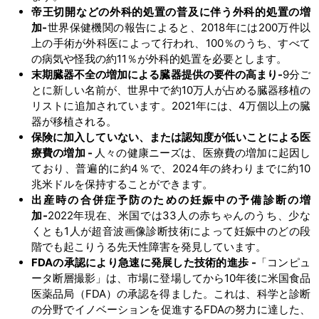
帝王切開などの外科的処置の普及に伴う外科的処置の増
加-
世界保健機関の報告によると、2018年には200万件以
上の手術が外科医によって行われ、100％のうち、すべて
の病気や怪我の約11％が外科的処置を必要とします。
末期臓器不全の増加による臓器提供の要件の高まり-
9分ご
とに新しい名前が、世界中で約10万人が占める臓器移植の
リストに追加されています。2021年には、4万個以上の臓
器が移植される。
保険に加入していない、または認知度が低いことによる医
療費の増加 -
人々の健康ニーズは、医療費の増加に起因し
ており、普遍的に約4％で、2024年の終わりまでに約10
兆米ドルを保持することができます。
出産時の合併症予防のための妊娠中の予備診断の増
加-
2022年現在、米国では33人の赤ちゃんのうち、少な
くとも1人が超音波画像診断技術によって妊娠中のどの段
階でも起こりうる先天性障害を発見しています。
FDAの承認により急速に発展した技術的進歩 -
「コンピュ
ータ断層撮影」は、市場に登場してから10年後に米国食品
医薬品局（FDA）の承認を得ました。これは、科学と診断
の分野でイノベーションを促進するFDAの努力に達した、