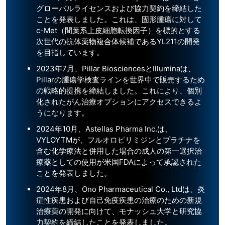
グローバルライセンスおよび協力契約を締結した
ことを発表しました。これは、固形腫瘍に対して
c-Met（間葉系上皮細胞転換因子）を標的とする
次世代の抗体薬物複合体候補であるYL211の開発
を目指しています。
2023年7月、Pillar BiosciencesとIlluminaは、
Pillarの腫瘍学検査ラインを世界中で販売するため
の戦略的提携を締結しました。これにより、個別
化されたがん治療オプションにアクセスできるよ
うになります。
2024年10月、Astellas Pharma Inc.は、
VYLOYTMが、フルオロピリミジンとプラチナを
含む化学療法と併用した場合の成人の第一選択治
療薬としての使用が米国FDAによって承認された
ことを発表しました。
2024年8月、Ono Pharmaceutical Co., Ltdは、炎
症性疾患および自己免疫疾患の治療のための新規
治療薬の開発に向けて、モナッシュ大学と研究協
力契約を締結したことを発表しました。