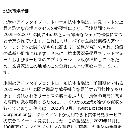
北米市場予測
北米のアイソタイプコントロール抗体市場は、開発コストの上
昇と迅速な市場アクセスの必要性により、予測期間である
2025―2037年の間に45.9%という顕著なシェアで優位に立つ
と予想されています。これにより、バイオ医薬品業務のアウト
ソーシングへの関心がさらに高まり、業務が合理化され、治療
の革新が促進されます。さらに、抗体医薬品発見プラットフォ
ームおよびサービスのアプリケーション数が増加しているた
め、投資家はこの地域のこの分野に大きな関心を示していま
す。
米国のアイソタイプコントロール抗体市場は、予測期間である
2025―2037年の間に顕著な成長機会を展開する可能性があり
ます。提供されるサービスの範囲を拡大し、抗体の発見に関す
る専門知識を獲得するために、いくつかの企業が合併や買収を
行っています。例えば、2023年3月、Twist Bioscience
Corporationは、クライアントが使用できる抗体発見サービス
の統合スイートを発表しました。この製品は、2021年11月に
190百万米ドルでアブベリスを買収して獲得した生体内免疫戦