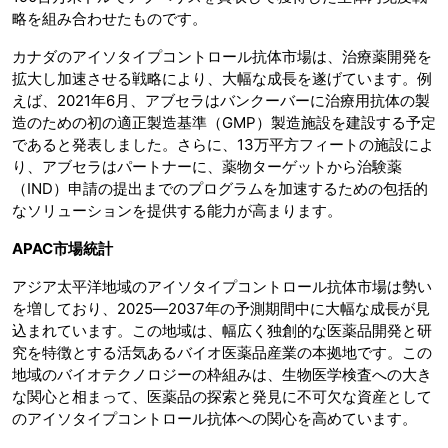
略を組み合わせたものです。
カナダのアイソタイプコントロール抗体市場は、治療薬開発を
拡大し加速させる戦略により、大幅な成長を遂げています。例
えば、2021年6月、アブセラはバンクーバーに治療用抗体の製
造のための初の適正製造基準（GMP）製造施設を建設する予定
であると発表しました。さらに、13万平方フィートの施設によ
り、アブセラはパートナーに、薬物ターゲットから治験薬
（IND）申請の提出までのプログラムを加速するための包括的
なソリューションを提供する能力が高まります。
APAC
市場統計
アジア太平洋地域のアイソタイプコントロール抗体市場は勢い
を増しており、2025―2037年の予測期間中に大幅な成長が見
込まれています。この地域は、幅広く独創的な医薬品開発と研
究を特徴とする活気あるバイオ医薬品産業の本拠地です。この
地域のバイオテクノロジーの枠組みは、生物医学検査への大き
な関心と相まって、医薬品の探索と発見に不可欠な資産として
のアイソタイプコントロール抗体への関心を高めています。