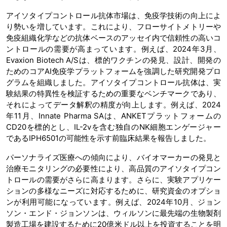
アイソタイプコントロール抗体市場は、免疫学技術の向上によ
り勢いを増しています。これにより、フローサイトメトリーや
免疫組織化学などの抗体ベースのアッセイ内で信頼性の高いコ
ントロールの需要が高まっています。例えば、2024年3月、
Evaxion Biotech A/Sは、標的ワクチンの発見、設計、開発の
ためのコアAI免疫学プラットフォームを強調した研究開発プロ
グラムを組織しました。アイソタイプコントロール抗体は、実
験結果の特異性を検証するための重要なベンチマークであり、
それによってデータ解釈の精度が向上します。例えば、2024
年11月、Innate Pharma SAは、ANKETプラットフォームの
CD20を標的とし、IL-2vを含む独自のNK細胞エンゲージャー
であるIPH6501の可能性を示す前臨床結果を報告しました。
パーソナライズ医療への傾向により、バイオマーカーの発見と
治療モニタリングの必要性により、高品質のアイソタイプコン
トロールの需要がさらに高まります。さらに、実験アプリケー
ションの多様なニーズに対応するために、研究資金のオプショ
ンが利用可能になっています。例えば、2024年10月、ジョン
ソン・エンド・ジョンソンは、ウィルソンに最先端の生物製剤
製造工場を建設するために20億米ドル以上を投資することを明