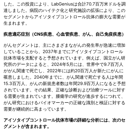
した。この投資により、LabGeniusは合計70.7百万米ドルを調
達しました。病院のハイテク化と研究施設の拡張により、この
セグメントからアイソタイプコントロール抗体の膨大な需要が
生まれます。
疾患適応症別（
CNS
疾患、心血管疾患、がん、自己免疫疾患）
がんセグメントは、主にさまざまながんの発生率が急速に増加
していることから、2037年までにアイソタイプコントロール
抗体市場を支配すると予想されています。例えば、国立がん研
究所のデータによると、2024年5月には、世界中で9.7百万人
ががん関連で死亡し、2022年には約20百万人が新たにがんに
罹患しました。2040年までに、がん関連で死亡する人は年間
15.3百万人、がんの新規患者数は年間29.9百万人になると予想
されています。その結果、正確な診断および治療ツールに対す
る需要が生まれています。腫瘍学の研究が進歩するにつれて、
がん研究におけるバイオマーカーの正確な識別と検証に対する
需要が継続的に高まっています。
アイソタイプコントロール抗体市場の詳細な分析には、次のセ
グメントが含まれます。