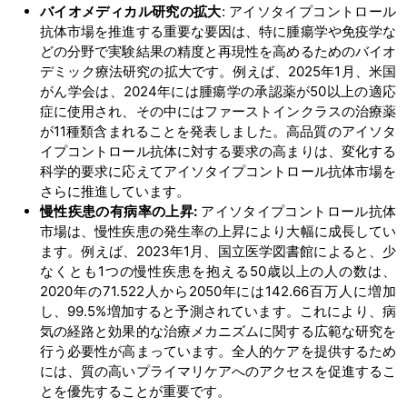
バイオメディカル研究の拡大
: アイソタイプコントロール
抗体市場を推進する重要な要因は、特に腫瘍学や免疫学な
どの分野で実験結果の精度と再現性を高めるためのバイオ
デミック療法研究の拡大です。例えば、2025年1月、米国
がん学会は、2024年には腫瘍学の承認薬が50以上の適応
症に使用され、その中にはファーストインクラスの治療薬
が11種類含まれることを発表しました。高品質のアイソタ
イプコントロール抗体に対する要求の高まりは、変化する
科学的要求に応えてアイソタイプコントロール抗体市場を
さらに推進しています。
慢性疾患の有病率の上昇
:
アイソタイプコントロール抗体
市場は、慢性疾患の発生率の上昇により大幅に成長してい
ます。例えば、2023年1月、国立医学図書館によると、少
なくとも1つの慢性疾患を抱える50歳以上の人の数は、
2020年の71.522人から2050年には142.66百万人に増加
し、99.5%増加すると予測されています。これにより、病
気の経路と効果的な治療メカニズムに関する広範な研究を
行う必要性が高まっています。全人的ケアを提供するため
には、質の高いプライマリケアへのアクセスを促進するこ
とを優先することが重要です。