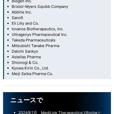
Biogen Inc.
Bristol-Myers Squibb Company
AbbVie Inc.
Sanofi
Eli Lilly and Co.
Iovance Biotherapeutics, Inc.
Ultragenyx Pharmaceutical Inc.
Takeda Pharmaceuticals
Mitsubishi Tanabe Pharma
Daiichi Sankyo
Astellas Pharma
Shionogi & Co.
Kyowa Kirin Co., Ltd.
Meiji Seika Pharma Co.
ニュースで
2024年1月、MediLink TherapeuticsはRocheと