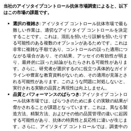
当社のアイソタイプコントロール抗体市場調査によると、以下
はこの市場の課題です。
選択の複雑さ
: アイソタイプ コントロール抗体市場で最も
難しい作業は、適切なアイソタイプ コントロールを決定
することです。これは、混乱を招いたり誤解を招いたりす
る可能性のある複数のオプションがあるためです。これは
非常に複雑な手順であり、コントロールの誤った適用につ
ながる場合があり、その結果、アッセイの有効性が弱ま
り、最終的に誤った結論がもたらされる可能性がありま
す。さらに、研究者が選択するのに役立つ具体的なガイド
ラインや豊富な教育資料がないため、その適用が見落とさ
れる可能性があります。このような問題に対処しないと、
実行される実験の品質と再現性は向上しません。
品質とパフォーマンスのばらつき:
アイソタイプ コントロ
ール抗体市場では、ばらつきのために多くの実験の結果が
脅かされることが課題となっています。これは、異なる製
造方法、精製方法、およびその他の品質管理の違いに起因
する可能性があり、抗体の特異性と反応性に違いが生じま
す。さらに、アイソタイプ コントロールでは、調査中の