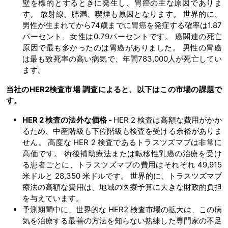
壁を標的とするときに発生し、胃癌の主な原因でありま
す。 放射線、肥満、喫煙も原因となります。 世界的に、
男性が生まれてから74歳までに胃癌を発症する確率は1.87
パーセント、女性は0.79パーセントです。 癌関連の死亡
原因で最も多かったのは胃癌がありました。 男性の胃癌
は最も致死率の高い病気で、年間783,000人が死亡してい
ます。
当社のHER2
検査市場
調査によると、以下はこの市場の課題で
す。
HER 2 検査の法外な価格 -
HER 2 検査は高額な費用がかか
るため、中産階級も下位階級も検査を受ける余裕がありま
せん。 高度な HER 2 検査であるトラスツズマブは非常に
高価です。 術後補助療法または転移性乳癌の治療を受け
る患者ごとに、トラスツズマブの費用はそれぞれ 49,915
米ドルと 28,350 米ドルです。 世界的に、トラスツズマブ
療法の高額な費用は、地域の医療予算に大きな財政的負担
を与えています。
予測期間中に、世界的な HER2 検査市場の拡大は、この病
気を治療する最善の方法を知らない熟練した専門家の不足