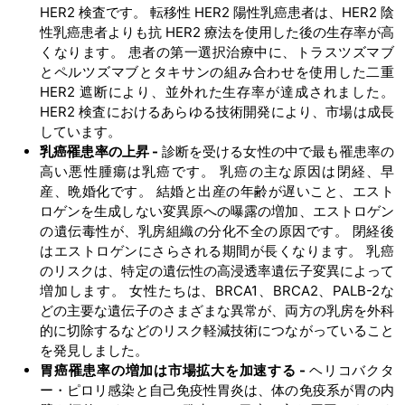
HER2 検査です。 転移性 HER2 陽性乳癌患者は、HER2 陰
性乳癌患者よりも抗 HER2 療法を使用した後の生存率が高
くなります。 患者の第一選択治療中に、トラスツズマブ
とペルツズマブとタキサンの組み合わせを使用した二重
HER2 遮断により、並外れた生存率が達成されました。
HER2 検査におけるあらゆる技術開発により、市場は成長
しています。
乳癌罹患率の上昇
-
診断を受ける女性の中で最も罹患率の
高い悪性腫瘍は乳癌です。 乳癌の主な原因は閉経、早
産、晩婚化です。 結婚と出産の年齢が遅いこと、エスト
ロゲンを生成しない変異原への曝露の増加、エストロゲン
の遺伝毒性が、乳房組織の分化不全の原因です。 閉経後
はエストロゲンにさらされる期間が長くなります。 乳癌
のリスクは、特定の遺伝性の高浸透率遺伝子変異によって
増加します。 女性たちは、BRCA1、BRCA2、PALB-2な
どの主要な遺伝子のさまざまな異常が、両方の乳房を外科
的に切除するなどのリスク軽減技術につながっていること
を発見しました。
胃癌罹患率の増加は市場拡大を加速する
-
ヘリコバクタ
ー・ピロリ感染と自己免疫性胃炎は、体の免疫系が胃の内