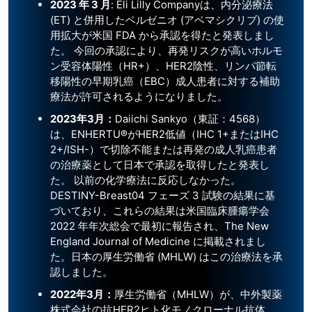
2023
年
3
月
: Eli Lilly Companyは、内分泌療法
(ET) と併用したベルゼニオ (アベマシクリブ) の使
用拡大が米国 FDA から承認を得たと発表しまし
た。 今回の承認により、再発リスクが高いホルモ
ン受容体陽性（HR+）、HER2陰性、リンパ節転
移陽性の早期乳癌（EBC）成人患者に対する補助
療法が許可されるようになりました。
2023
年
3
月：
Daiichi Sankyo（東証：4568）
は、ENHERTU®がHER2低値（IHC 1+またはIHC
2+/ISH-）で切除不能または再発の成人乳癌患者
の治療薬として日本で承認を取得したと発表し
た。 以前の化学療法に反応しなかった。
DESTINY-Breast04 フェーズ 3 試験の結果に基
づいており、これらの結果は米国臨床腫瘍学会
2022 年年次総会で最初に報告され、The New
England Journal of Medicine に掲載されまし
た。日本の厚生労働省 (MHLW) はこの治療法を承
認しました。
2022年3月：
厚生労働省（MHLW）が、中外製薬
株式会社の抗HER2ヒト化モノクローナル抗体、