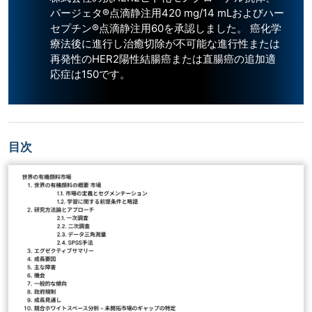
パージェタ®点滴静注用420 mg/14 mLおよびハー
セプチン®点滴静注用60を承認しました。 癌化学
療法後に進行し治癒切除が不可能な進行性または
再発性のHER2陽性結腸癌または直腸癌の追加適
応症は150です。
目次