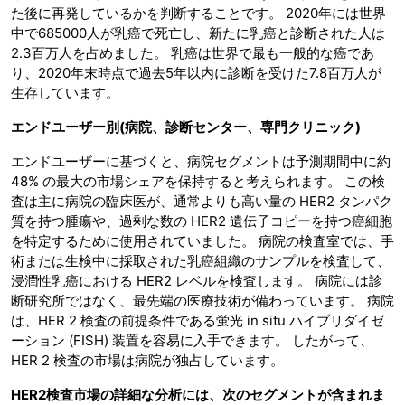
た後に再発しているかを判断することです。 2020年には世界
中で685000人が乳癌で死亡し、新たに乳癌と診断された人は
2.3百万人を占めました。 乳癌は世界で最も一般的な癌であ
り、2020年末時点で過去5年以内に診断を受けた7.8百万人が
生存しています。
エンドユーザー別
(病院、診断センター、専門クリニック)
エンドユーザーに基づくと、病院セグメントは予測期間中に約
48% の最大の市場シェアを保持すると考えられます。 この検
査は主に病院の臨床医が、通常よりも高い量の HER2 タンパク
質を持つ腫瘍や、過剰な数の HER2 遺伝子コピーを持つ癌細胞
を特定するために使用されていました。 病院の検査室では、手
術または生検中に採取された乳癌組織のサンプルを検査して、
浸潤性乳癌における HER2 レベルを検査します。 病院には診
断研究所ではなく、最先端の医療技術が備わっています。 病院
は、HER 2 検査の前提条件である蛍光 in situ ハイブリダイゼ
ーション (FISH) 装置を容易に入手できます。 したがって、
HER 2 検査の市場は病院が独占しています。
HER2検査市場の詳細な分析には、次のセグメントが含まれま