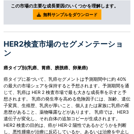
この市場の主要な成長要因のいくつかを理解します。
無料サンプルをダウンロード
HER2検査市場のセグメンテーショ
ン
癌タイプ別
(乳癌、胃癌、膀胱癌、卵巣癌)
癌タイプに基づいて、乳癌セグメントは予測期間中に約 40%
の最大の市場シェアを保持すると予想されます。予測期間を通
じて、乳癌は HER 2 検査市場で最も大きな成長率を示すと予
想されます。 乳癌の発生率を高める危険因子には、加齢、遺伝
子変異、生殖歴、乳房が厚いこと、個人または家族に乳癌の罹
患歴があること、薬物曝露などがあります。 乳癌では、HER3
遺伝子が変化し、それ自体の追加コピーが生成されます。
HER2 検査の目的は、癌が HER-2 陽性であるかどうかを判断
し、悪性腫瘍が治療に反応しているか、あるいは治療を中止し