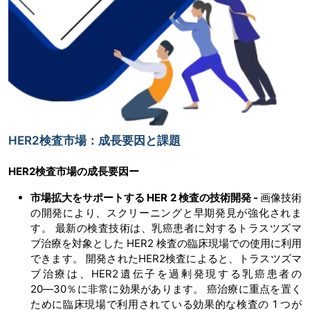
HER2検査市場：成長要因と課題
HER2
検査市場の
成長要因ー
市場拡大をサポートする
HER 2
検査の技術開発
-
画像技術
の開発により、スクリーニングと早期発見が強化されま
す。 最新の検査技術は、乳癌患者に対するトラスツズマ
ブ治療を対象とした HER2 検査の臨床現場での使用に利用
できます。 開発されたHER2検査によると、トラスツズマ
ブ治療は、HER2遺伝子を過剰発現する乳癌患者の
20―30％に非常に効果があります。 癌治療に重点を置く
ために臨床現場で利用されている効果的な検査の 1 つが