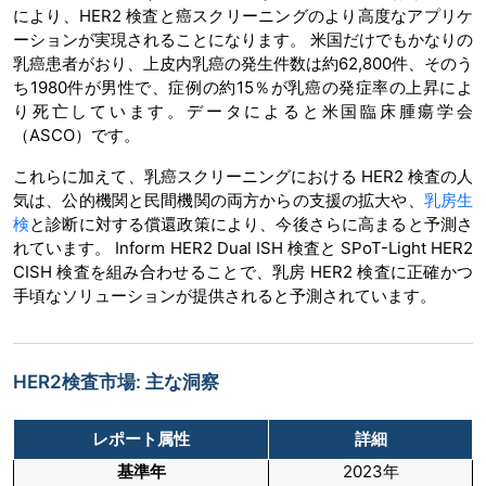
により、HER2 検査と癌スクリーニングのより高度なアプリケ
ーションが実現されることになります。 米国だけでもかなりの
乳癌患者がおり、上皮内乳癌の発生件数は約62,800件、そのう
ち1980件が男性で、症例の約15％が乳癌の発症率の上昇によ
り死亡しています。データによると米国臨床腫瘍学会
（ASCO）です。
これらに加えて、乳癌スクリーニングにおける HER2 検査の人
気は、公的機関と民間機関の両方からの支援の拡大や、
乳房生
検
と診断に対する償還政策により、今後さらに高まると予測さ
れています。 Inform HER2 Dual ISH 検査と SPoT-Light HER2
CISH 検査を組み合わせることで、乳房 HER2 検査に正確かつ
手頃なソリューションが提供されると予測されています。
HER2検査市場: 主な洞察
レポート属性
詳細
基準年
2023年