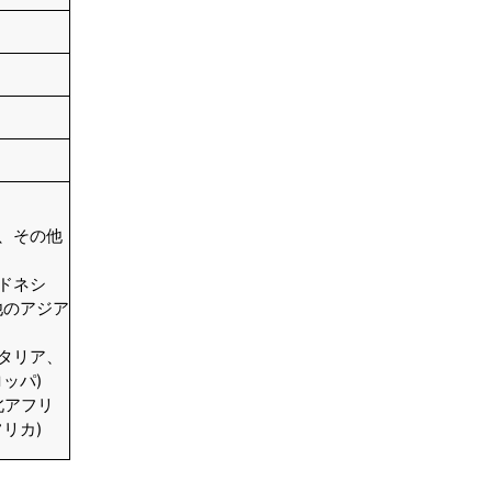
結論
目次
関連レポート
よくある質問
ン、その他
ドネシ
他のアジア
イタリア、
ッパ)
北アフリ
リカ)