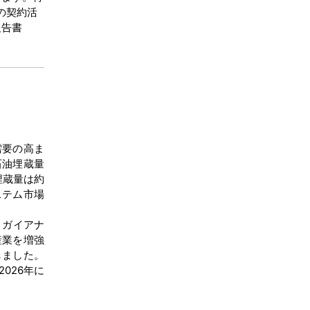
の契約活
報告書
需要の高ま
石油埋蔵量
埋蔵量は約
ステム市場
 ガイアナ
産業を増強
しました。
026年に