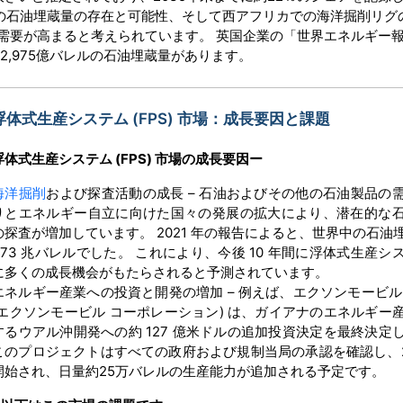
）の石油埋蔵量の存在と可能性、そして西アフリカでの海洋掘削リグ
需要が高まると考えられています。 英国企業の「世界エネルギー
2,975億バレルの石油埋蔵量があります。
浮体式生産システム (FPS) 市場：成長要因と課題
浮体式生産システム
(FPS) 市場の
成長要因ー
海洋掘削
および探査活動の成長 – 石油およびその他の石油製品の
りとエネルギー自立に向けた国々の発展の拡大により、潜在的な
の探査が増加しています。 2021 年の報告によると、世界中の石油
1.73 兆バレルでした。 これにより、今後 10 年間に浮体式生産シ
に多くの成長機会がもたらされると予測されています。
エネルギー産業への投資と開発の増加 – 例えば、エクソンモービル
(エクソンモービル コーポレーション) は、ガイアナのエネルギー
するウアル沖開発への約 127 億米ドルの追加投資決定を最終決定
このプロジェクトはすべての政府および規制当局の承認を確認し、2
開始され、日量約25万バレルの生産能力が追加される予定です。