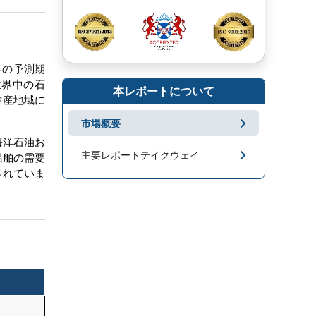
 年の予測期
世界中の石
本レポートについて
生産地域に
市場概要
海洋石油お
主要レポートテイクウェイ
船舶の需要
測されていま
市場地域分析
成長促進要因と課題
セグメンテーション
キープレーヤー
市場ニュース