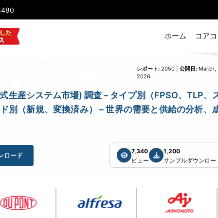
8480
ホーム
コアコ
レポート:
2050 |
公開日:
March,
2026
rket (浮体式生産システム市場) 調査 – タイプ別（FPSO、TLP
ド別（新規、変換済み） – 世界の需要と供給の分析、
7,340
1,200
ンロード
ビュー
サンプルダウンロー