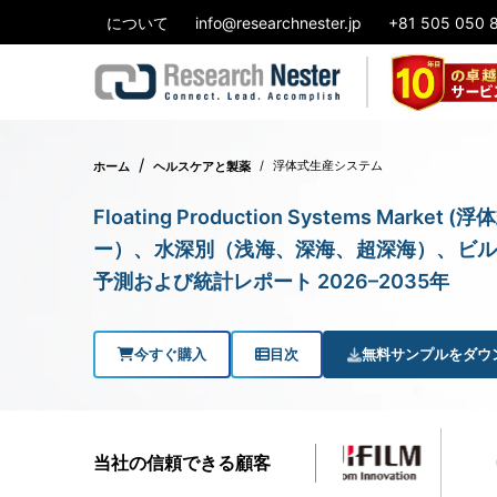
について
info@researchnester.jp
+81 505 050 
浮体式生産システム
ホーム
ヘルスケアと製薬
Floating Production Systems Ma
ー）、水深別（浅海、深海、超深海）、ビル
予測および統計レポート 2026–2035年
今すぐ購入
目次
無料サンプルをダウ
当社の信頼できる顧客