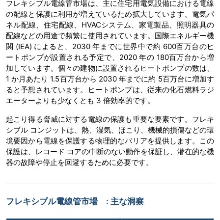
フレキシブル電線管市場は、主に住宅用電気設備における電線
の配線と保護に利用が増えているため拡大しています。電気パ
ネル配線、住宅配線、HVACシステム、家電製品、照明器具の
配線などの用途で頻繁に使用されています。国際エネルギー機
関 (IEA) によると、2030 年までに世界中で約 600百万台のヒ
ートポンプが設置される予定で、2020 年の 180百万台から増
加しています。個々の建物に設置されるヒートポンプの数は、
1 か月あたり 1.5百万台から 2030 年までに約 5百万台に増加す
ると予想されています。ヒートポンプは、従来の化石燃料ラジ
エーターよりも少なくとも 3 倍効率的です。
起こり得る脅威に対する電線の保護も重要な要素です。フレキ
シブル コンジットは、熱、湿気、ほこり、機械的損傷などの環
境要因から電線を保護する物理的なバリアを提供します。この
保護は、レコード コアの中断のない動作を保証し、潜在的な機
器の故障や停止を回避するために必要です。
フレキシブル電線管市場 : 主な洞察