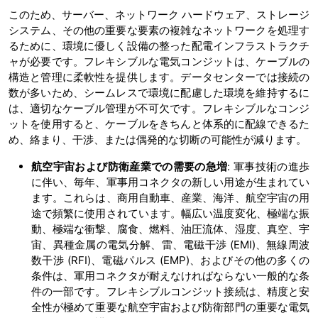
このため、サーバー、ネットワーク ハードウェア、ストレージ
システム、その他の重要な要素の複雑なネットワークを処理す
るために、環境に優しく設備の整った配電インフラストラクチ
ャが必要です。フレキシブルな電気コンジットは、ケーブルの
構造と管理に柔軟性を提供します。データセンターでは接続の
数が多いため、シームレスで環境に配慮した環境を維持するに
は、適切なケーブル管理が不可欠です。フレキシブルなコンジ
ットを使用すると、ケーブルをきちんと体系的に配線できるた
め、絡まり、干渉、または偶発的な切断の可能性が減ります。
航空宇宙および防衛産業での需要の急増
: 軍事技術の進歩
に伴い、毎年、軍事用コネクタの新しい用途が生まれてい
ます。これらは、商用自動車、産業、海洋、航空宇宙の用
途で頻繁に使用されています。幅広い温度変化、極端な振
動、極端な衝撃、腐食、燃料、油圧流体、湿度、真空、宇
宙、異種金属の電気分解、雷、電磁干渉 (EMI)、無線周波
数干渉 (RFI)、電磁パルス (EMP)、およびその他の多くの
条件は、軍用コネクタが耐えなければならない一般的な条
件の一部です。フレキシブルコンジット接続は、精度と安
全性が極めて重要な航空宇宙および防衛部門の重要な電気