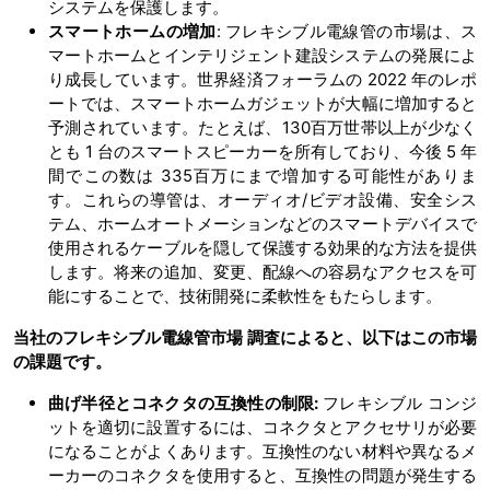
システムを保護します。
スマートホームの増加
: フレキシブル電線管の市場は、ス
マートホームとインテリジェント建設システムの発展によ
り成長しています。世界経済フォーラムの 2022 年のレポ
ートでは、スマートホームガジェットが大幅に増加すると
予測されています。たとえば、130百万世帯以上が少なく
とも 1 台のスマートスピーカーを所有しており、今後 5 年
間でこの数は 335百万にまで増加する可能性がありま
す。これらの導管は、オーディオ/ビデオ設備、安全シス
テム、ホームオートメーションなどのスマートデバイスで
使用されるケーブルを隠して保護する効果的な方法を提供
します。将来の追加、変更、配線への容易なアクセスを可
能にすることで、技術開発に柔軟性をもたらします。
当社のフレキシブル電線管市場
調査によると、以下はこの市場
の課題です。
曲げ半径とコネクタの互換性の制限:
フレキシブル コンジ
ットを適切に設置するには、コネクタとアクセサリが必要
になることがよくあります。互換性のない材料や異なるメ
ーカーのコネクタを使用すると、互換性の問題が発生する