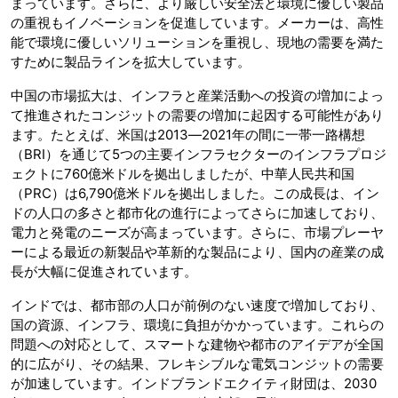
まっています。さらに、より厳しい安全法と環境に優しい製品
の重視もイノベーションを促進しています。メーカーは、高性
能で環境に優しいソリューションを重視し、現地の需要を満た
すために製品ラインを拡大しています。
中国の市場拡大は、インフラと産業活動への投資の増加によっ
て推進されたコンジットの需要の増加に起因する可能性があり
ます。たとえば、米国は2013―2021年の間に一帯一路構想
（BRI）を通じて5つの主要インフラセクターのインフラプロジ
ェクトに760億米ドルを拠出しましたが、中華人民共和国
（PRC）は6,790億米ドルを拠出しました。この成長は、イン
ドの人口の多さと都市化の進行によってさらに加速しており、
電力と発電のニーズが高まっています。さらに、市場プレーヤ
ーによる最近の新製品や革新的な製品により、国内の産業の成
長が大幅に促進されています。
インドでは、都市部の人口が前例のない速度で増加しており、
国の資源、インフラ、環境に負担がかかっています。これらの
問題への対応として、スマートな建物や都市のアイデアが全国
的に広がり、その結果、フレキシブルな電気コンジットの需要
が加速しています。インドブランドエクイティ財団は、2030