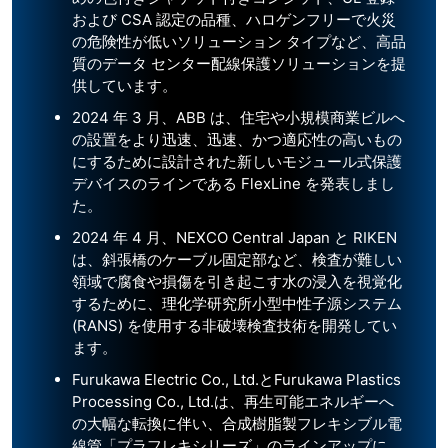
および CSA 認定の品種、ハロゲンフリーで火災
の危険性が低いソリューション タイプなど、高品
質のデータ センター配線保護ソリューションを提
供しています。
2024 年 3 月、ABB は、住宅や小規模商業ビルへ
の設置をより迅速、迅速、かつ適応性の高いもの
にするために設計された新しいモジュール式保護
デバイスのラインである FlexLine を発表しまし
た。
2024 年 4 月、NEXCO Central Japan と RIKEN
は、斜張橋のケーブル固定部など、検査が難しい
領域で腐食や損傷を引き起こす水の浸入を視覚化
するために、理化学研究所小型中性子源システム
(RANS) を使用する非破壊検査技術を開発してい
ます。
Furukawa Electric Co., Ltd.とFurukawa Plastics
Processing Co., Ltd.は、再生可能エネルギーへ
の大幅な転換に伴い、合成樹脂製フレキシブル電
線管「プラフレキシリーズ」のラインアップに