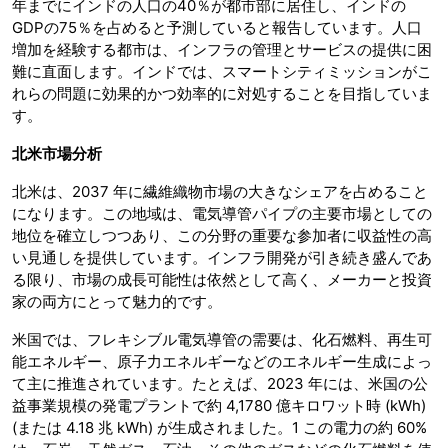
年までにインドの人口の40％が都市部に居住し、インドの
GDPの75％を占めると予測していると報告しています。人口
増加を経験する都市は、インフラの管理とサービスの提供に困
難に直面します。インドでは、スマートシティミッションがこ
れらの問題に効果的かつ効率的に対処することを目指していま
す。
北米市場分析
北米は、2037 年に繊維織物市場の大きなシェアを占めること
になります。この地域は、電気導管パイプの主要市場としての
地位を確立しつつあり、この分野の重要な参加者に収益性の高
い見通しを提供しています。インフラ開発が引き続き盛んであ
る限り、市場の成長可能性は依然として高く、メーカーと投資
家の両方にとって魅力的です。
米国では、フレキシブル電気導管の需要は、化石燃料、再生可
能エネルギー、原子力エネルギーなどのエネルギー生成によっ
て主に推進されています。たとえば、2023 年には、米国の公
益事業規模の発電プラントで約 4,1780 億キロワット時 (kWh)
(または 4.18 兆 kWh) が生成されました。1 この電力の約 60%