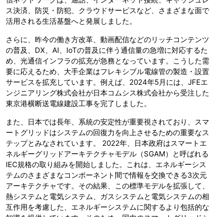
ス決済、防災・防犯、クラウドサービスなど、さまざまな面で
活用される生活基盤へと発展しました。
さらに、昨今の働き方改革、動画配信などのリッチコンテンツ
の普及、DX、AI、IoTの普及に伴う通信量の急増に対応するた
め、光通信インフラの拡充が急務となっています。こうした需
要に応えるため、大手企業はフレキシブル電線管の製造・設置
サービスを拡充しています。例えば、2024年5月には、JFEエ
ンジニアリング株式会社が日本コムシス株式会社から受注した
東京港横断送電線建設工事を完了しました。
また、日本では長年、系統の安定性が重要視されており、スマ
ートグリッドはシステムの回復力を向上させるための重要なス
テップとみなされています。 2022年、日本政府はスマートエ
ネルギーグリッドアーキテクチャモデル（SGAM）と呼ばれる
IEC規格の取り組みを開始しました。これは、エネルギーシス
テムのさまざまなコンポーネント間で情報を交換できる3次元
アーキテクチャです。その結果、この標準モデルを拡張して、
熱システムと電気システム、ガスシステムと電気システムの相
互作用を考慮した、エネルギーシステムに関するより包括的な