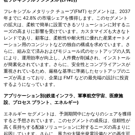
フレキシブル メタリック チューブ(FMT) セグメントは、2037
年までに 42.8% の市場シェアを獲得します。このセグメント
の拡大は、柔軟で簡単に設置できるソリューションに対するニ
ーズの高まりに影響を受けています。カスタマイズも大きなト
レンドであり、顧客は、柔軟性や耐火性に優れた産業オートメ
ーション用のコンジットなどの独自の構成を求めています。さ
らに、組み立て済みおよびモジュール式のセットアップの人気
により、運用効率が向上し、人件費が削減され、インストール
が簡素化されています。さらに、安全性とコンプライアンスが
重視されているため、厳格な基準に準拠したセットアップのニ
ーズが高まっており、企業は FMT などの最先端の設計に投資
するようになっています。
アプリケーション別
(鉄道インフラ、軍事航空宇宙、医療施
設、プロセス プラント、エネルギー)
エネルギー セグメントは、予測期間中にかなりのシェアを獲得
すると予想されています。このセグメントの成長は、信頼性が
高く長持ちする配線ソリューションに対するニーズの高まりに
起因しています。さらに、風力や太陽光発電設備などの再生可