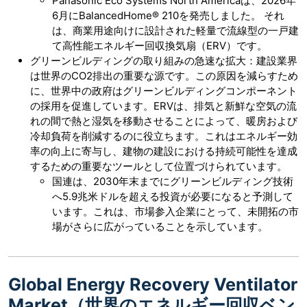
Panasonic Eco Systems North Americaは、2026年
6月にBalancedHome® 210を発売しました。 それ
は、商業用途向けに設計された軽量で流線型の一戸建
て高性能エネルギー回収換気扇（ERV）です。
グリーンビルディングの取り組みの急速な拡大：建設業界
は世界のCO2排出の重要な源です。この原因を減らすため
に、世界中の政府はグリーンビルディングコンポーネント
の採用を促進しています。ERVは、排気と新鮮な空気の流
れの間で熱と湿気を移動させることによって、暖房および
冷却負荷を削減するのに役立ちます。これはエネルギー効
率の向上に寄与し、建物の建設における持続可能性を達成
するための重要なツールとして位置づけられています。
国連は、2030年末までにグリーンビルディング技術
へ5.9兆米ドルを超える投資が必要になると予測して
います。これは、市場参入企業にとって、未開拓の市
場がさらに広がっていることを示しています。
Global Energy Recovery Ventilator
Market（世界のエネルギー回収ベン