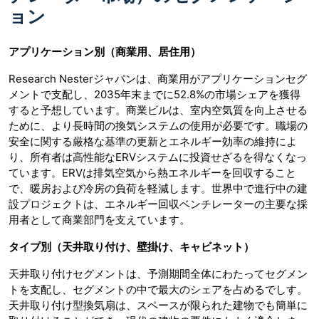
ョン
アプリケーション別（商業用、居住用）
Research Nesterジャパンは、商業用がアプリケーションセグ
メントで支配し、2035年末までに52.8%の市場シェアを獲得
すると予想しています。商業ビルは、室内空気質を向上させる
ために、より長時間の換気システムの使用が必要です。職場の
安全に関する厳格な基準の更新とエネルギー効率の維持によ
り、所有者は高性能なERVシステムに投資せざるを得なくなっ
ています。ERVは排気空気から熱エネルギーを回収すること
で、暖房および冷房の負荷を軽減します。世界中で進行中の建
設プロジェクトは、エネルギー回収ベンチレーターの主要な採
用者として商業部門を支えています。
タイプ別（天井取り付け、壁掛け、キャビネット）
天井取り付けセグメントは、予測期間全体にわたってセグメン
トを支配し、セグメントの中で最大のシェアを占めるでしす。
天井取り付け型換気扇は、スペースが限られた建物でも簡単に