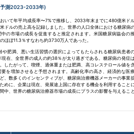
2023-2033年)
において年平均成長率〜7%で推移し、2033年末までに480億米ド
0億米ドルの売上高を記録しました。世界の人口全体における糖尿病
間中の市場の成長を促進すると推定されます。米国糖尿病協会の
ほぼ11.3％すなわち約3730万人であった。
齢や肥満、悪い生活習慣の選択によってもたらされる糖尿病患者
9年現在、全世界の成人の約38％が太り過ぎである。糖尿病の発症
。したがって、喫煙、過体重または肥満、高コレステロール値を
需要を増加させると予想されます。高齢化率の高さ、経済的な医
ど、数多くのインセンティブが、糖尿病治療機器メーカーの事業
ために、企業は現在、発展途上国に存在する機会を利用すること
間中、世界の糖尿病治療器市場の成長にプラスの影響を与えるこ