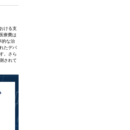
おける支
の医療費は
率的な治
れたデバ
す。さら
測されて