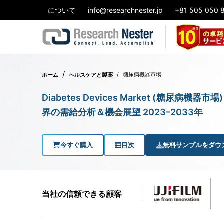
について
info@researchnester.jp
+81 505 050 
糖尿病機器市場
ホーム
ヘルスケアと製薬
Diabetes Devices Market (糖尿
界の需給分析＆機会展望 2023–2033年
今すぐ購入
目次
無料サンプルをダウ
当社の信頼できる顧客