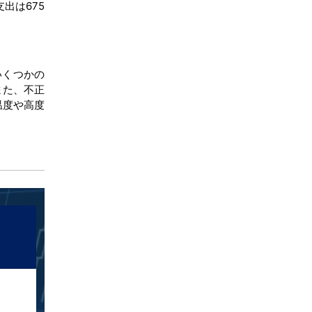
出は675
いくつかの
また、不正
温度や高度