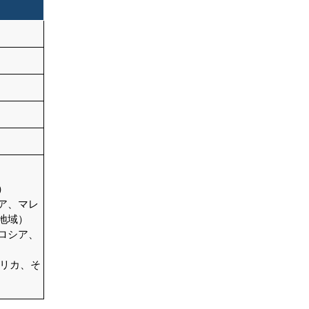
結論
目次
関連レポート
よくある質問
）
ア、マレ
地域）
ロシア、
フリカ、そ