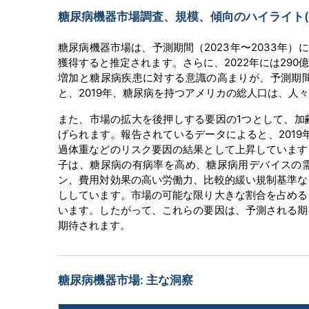
糖尿病機器市場調査、規模、傾向のハイライト(予測
糖尿病機器市場は、予測期間（2023年〜2033年）
獲得すると推定されます。さらに、2022年には29
増加と糖尿病疾患に対する意識の高まりが、予測期
と、2019年、糖尿病を持つアメリカの総人口は、人々の
また、市場の拡大を後押しする要因の1つとして、加
げられます。報告されているデータによると、201
過体重などのリスク要因の結果として上昇しています
子は、糖尿病の有病率を高め、糖尿病用デバイスの
ン、費用対効果の高い労働力、比較的緩い規制基準な
ししています。市場の可能な限り大きな割合を占める
います。したがって、これらの要因は、予測される期
期待されます。
糖尿病機器市場: 主な洞察