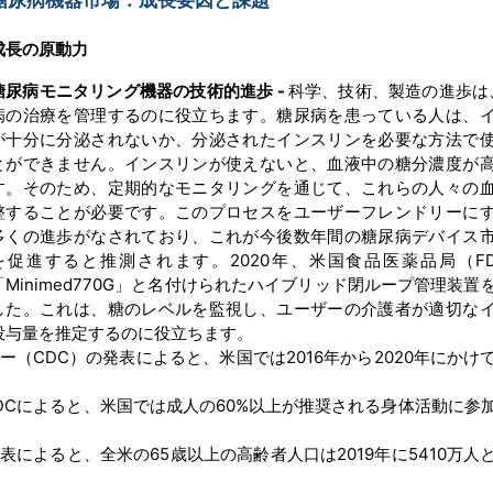
糖尿病機器市場：成長要因と課題
成長の原動力
糖尿病モニタリング機器の技術的進歩 -
科学、技術、製造の進歩は
病の治療を管理するのに役立ちます。糖尿病を患っている人は、
が十分に分泌されないか、分泌されたインスリンを必要な方法で
とができません。インスリンが使えないと、血液中の糖分濃度が
す。そのため、定期的なモニタリングを通じて、これらの人々の
整することが必要です。このプロセスをユーザーフレンドリーに
多くの進歩がなされており、これが今後数年間の糖尿病デバイス
を促進すると推測されます。2020年、米国食品医薬品局（F
「Minimed770G」と名付けられたハイブリッド閉ループ管理装置
した。これは、糖のレベルを監視し、ユーザーの介護者が適切な
投与量を推定するのに役立ちます。
（CDC）の発表によると、米国では2016年から2020年にかけ
DCによると、米国では成人の60%以上が推奨される身体活動に参
表によると、全米の65歳以上の高齢者人口は2019年に5410万人