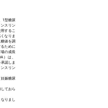
、1型糖尿
インスリン
使用するこ
高くなりま
血糖値を調
するために
市場の成長
DA）は、
を承認しま
インスリン
て妊娠糖尿
加しておら
となりまし