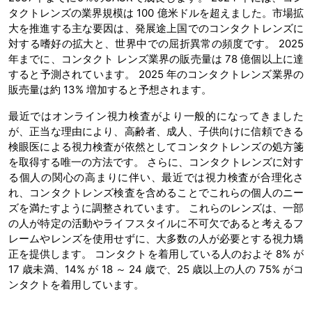
タクトレンズの業界規模は 100 億米ドルを超えました。市場拡
大を推進する主な要因は、発展途上国でのコンタクトレンズに
対する嗜好の拡大と、世界中での屈折異常の頻度です。 2025
年までに、コンタクト レンズ業界の販売量は 78 億個以上に達
すると予測されています。 2025 年のコンタクトレンズ業界の
販売量は約 13% 増加すると予想されます。
最近ではオンライン視力検査がより一般的になってきました
が、正当な理由により、高齢者、成人、子供向けに信頼できる
検眼医による視力検査が依然としてコンタクトレンズの処方箋
を取得する唯一の方法です。 さらに、コンタクトレンズに対す
る個人の関心の高まりに伴い、最近では視力検査が合理化さ
れ、コンタクトレンズ検査を含めることでこれらの個人のニー
ズを満たすように調整されています。 これらのレンズは、一部
の人が特定の活動やライフスタイルに不可欠であると考えるフ
レームやレンズを使用せずに、大多数の人が必要とする視力矯
正を提供します。 コンタクトを着用している人のおよそ 8% が
17 歳未満、14% が 18 ～ 24 歳で、25 歳以上の人の 75% がコ
ンタクトを着用しています。