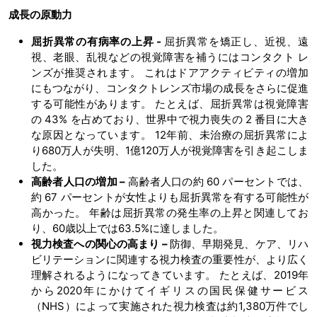
成長の原動力
屈折異常の有病率の上昇 -
屈折異常を矯正し、近視、遠
視、老眼、乱視などの視覚障害を補うにはコンタクト レ
ンズが推奨されます。 これはドアアクティビティの増加
にもつながり、コンタクトレンズ市場の成長をさらに促進
する可能性があります。 たとえば、屈折異常は視覚障害
の 43% を占めており、世界中で視力喪失の 2 番目に大き
な原因となっています。 12年前、未治療の屈折異常によ
り680万人が失明、1億120万人が視覚障害を引き起こしま
した。
高齢者人口の増加 –
高齢者人口の約 60 パーセントでは、
約 67 パーセントが女性よりも屈折異常を有する可能性が
高かった。 年齢は屈折異常の発生率の上昇と関連してお
り、60歳以上では63.5%に達しました。
視力検査への関心の高まり –
防御、早期発見、ケア、リハ
ビリテーションに関連する視力検査の重要性が、より広く
理解されるようになってきています。 たとえば、2019年
から2020年にかけてイギリスの国民保健サービス
（NHS）によって実施された視力検査は約1,380万件でし