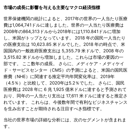
市場の成長に影響を与える主要なマクロ経済指標
世界保健機関の統計によると、2017年の世界の一人当たり医療
費は1,064,741ドルに達しました。世界の一人当たり医療費は
2008年の864,313ドルから2018年には1,110.841ドルに増加
し、米国がトップとなっています。 2018 年の国民一人当たり
の医療支出は 10,623.85 米ドルでした。2018 年の時点で、米
国国内の一般政府医療支出は 5,355.79 米ドルで、2008 年の
3,515.82 米ドルから増加しました。これらは市場の要因の一
部です。 ここ数年の成長。 さらに、メディケア・メディケイ
ド・サービスセンター（CMS）の予測によると、米国の国民医
療費（NHE）に関連する推定平均年間変化率は、2019年
（4.5％）と比較して、2020年は5.2％でした。 さらに、国民
医療費は 2028 年に 6 兆 1,925 億米ドルに達すると予測されて
おり、同年の一人当たり支出は 17,611 米ドルに達すると推定さ
れています。 これらは、今後数年間で有利なビジネスチャンス
を生み出すことが期待される注目すべき指標です。
当社の世界市場の詳細な分析には、次のセグメントが含まれま
す。