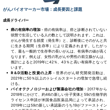
がんバイオマーカー市場：成長要因と課題
成長ドライバー
癌の有病率の増加
- 癌の有病率は、癌と診断されていない
状態で生活している人の数として説明されます。これは、
がんが発生する頻度（発生率）と、診断後にそのがんと共
に生きる期間（生存率）により定義されます。したがっ
て、最も一般的で生存率の長いがんは、有病率の値が高く
なります。例えば、女性の乳がんや男性の前立腺がんは、
推計によると2019年に42％、43％と高い有病率となって
います。
R＆D活動と投資の上昇
- 世界のがん研究開発活動は、
2021年に50％以上のトレイルスタートの増加で急増し続
ける。
バイオテクノロジーおよび製薬会社の増加
- 2017年から
2018年にかけて、約46の新しい分子実体と59の生物学的
ライセンス申請が米国食品医薬品局によって承認され、
2019年には59の新しい承認薬のうち19がファーストイン