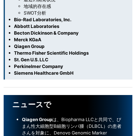
地域的存在感
SWOT分析
Bio-Rad Laboratories, Inc.
Abbott Laboratories
Becton Dickinson & Company
Merck KGaA
Qiagen Group
Thermo Fisher Scientific Holdings
St. Gen U.S. LLC
Perkinelmer Company
Siemens Healthcare GmbH
ニュースで
Qiagen Group
は、Biopharma LLCと共同で、び
まん性大細胞型B細胞リンパ腫（DLBCL）の患者
さんを対象に、Denovo Genomic Marker