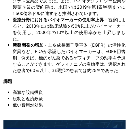
クラス医薬品であった。また、バイオテクノロジー企業や
製薬企業の契約額は、米国では2019年第1四半期までに
1,500億米ドルに達すると推測されています。
医療分野におけるバイオマーカーの使用率上昇
- 観察によ
ると、2018年には臨床試験の50%以上がバイオマーカー
を使用し、2000年の10%以上の使用率から上昇しまし
た。
新薬開発の増加
- 上皮成長因子受容体（EGFR）の活性化
変異など、FDAが承認したバイオマーカーは、EGFR阻害
剤、例えば、標的がん薬であるゲフィチニブの効率を予測
することができます。ゲフィチニブの奏効率は、選択され
た患者で60％以上、非選択の患者では約25％であった。
課題
高額な設備投資
規制と返済政策
低い費用対効果