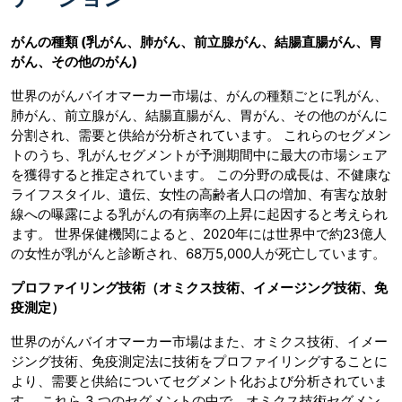
がんの種類 (乳がん、肺がん、前立腺がん、結腸直腸がん、胃
がん、その他のがん)
世界のがんバイオマーカー市場は、がんの種類ごとに乳がん、
肺がん、前立腺がん、結腸直腸がん、胃がん、その他のがんに
分割され、需要と供給が分析されています。 これらのセグメン
トのうち、乳がんセグメントが予測期間中に最大の市場シェア
を獲得すると推定されています。 この分野の成長は、不健康な
ライフスタイル、遺伝、女性の高齢者人口の増加、有害な放射
線への曝露による乳がんの有病率の上昇に起因すると考えられ
ます。 世界保健機関によると、2020年には世界中で約23億人
の女性が乳がんと診断され、68万5,000人が死亡しています。
プロファイリング技術（オミクス技術、イメージング技術、免
疫測定）
世界のがんバイオマーカー市場はまた、オミクス技術、イメー
ジング技術、免疫測定法に技術をプロファイリングすることに
より、需要と供給についてセグメント化および分析されていま
す。 これら 3 つのセグメントの中で、オミクス技術セグメン