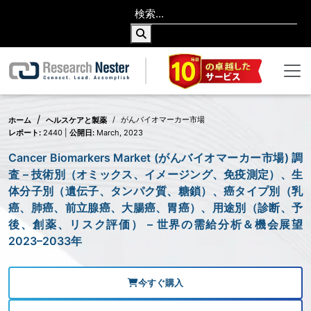
がんバイオマーカー市場
ホーム
ヘルスケアと製薬
レポート:
2440 |
公開日:
March, 2023
Cancer Biomarkers Market (がんバイオマーカー市場) 調
査 – 技術別（オミックス、イメージング、免疫測定）、生
体分子別（遺伝子、タンパク質、糖鎖）、癌タイプ別（乳
癌、肺癌、前立腺癌、大腸癌、胃癌）、用途別（診断、予
後、創薬、リスク評価） – 世界の需給分析＆機会展望
2023–2033年
今すぐ購入