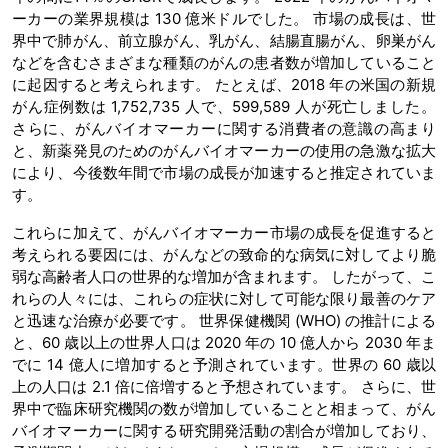
ーカーの業界規模は 130 億米ドルでした。 市場の成長は、世
界中で肺がん、前立腺がん、乳がん、結腸直腸がん、卵巣がん
などを含むさまざまな種類のがんの患者数が増加していること
に起因すると考えられます。 たとえば、2018 年の米国の新規
がん症例数は 1,752,735 人で、599,589 人が死亡しました。
さらに、がんバイオマーカーに関する消費者の意識の高まり
と、新薬発見のためのがんバイオマーカーの使用の急激な拡大
により、今後数年間で市場の成長が加速すると推定されていま
す。
これらに加えて、がんバイオマーカー市場の成長を促進すると
考えられる要因には、がんなどの致命的な病気に対してより脆
弱な高齢者人口の世界的な増加が含まれます。 したがって、こ
れらの人々には、これらの症状に対して可能な限り最善のケア
と迅速な治療が必要です。 世界保健機関 (WHO) の推計による
と、60 歳以上の世界人口は 2020 年の 10 億人から 2030 年ま
でに 14 億人に増加すると予測されています。世界の 60 歳以
上の人口は 2.1 倍に倍増すると予想されています。 さらに、世
界中で臨床研究機関の数が増加していることと相まって、がん
バイオマーカーに関する研究開発活動の割合が増加しており、