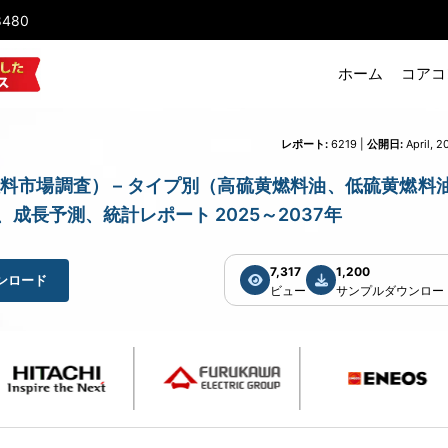
8480
ホーム
コアコ
レポート:
6219 |
公開日:
April, 2
h（バンカー燃料市場調査） – タイプ別（高硫黄燃料油、低硫黄燃料
成長予測、統計レポート 2025～2037年
7,317
1,200
ンロード
ビュー
サンプルダウンロー