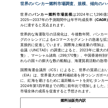
世界のバンカー燃料市場調査、規模、傾向のハイライ
世界の
バンカー燃料市場規模
は2024年に1,29
2025―2037年の予測期間中は年平均成長率
（CAGR
ルに達すると見込まれます。
世界的な海運取引の活発化は、今後数年間、バンカー
グのトレンドによるeコマースセグメントの急速な拡
直接的に促進しています。国際海上輸送量の増加は、
会議（UNCTAD）の調査によると、2023年に最大の
隻）、マーシャル諸島（299,170隻）、中国香港特別行
れらの国々の膨大な数の船舶は、海運貿易活動の急増
国際海運会議所（ICS）によると、世界の貿易にお
（EIA）は、世界最大の燃料補給港を持つシンガポ
に、紅海を避けるために遠距離ルートを好むタンカー
2024年第1四半期までの間に前年比で増加しまし
市場全体の成長を促進すると予想されます。
燃料油販売内訳