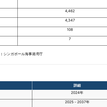
4,462
4,347
108
7
：
シンガポール海事港湾庁
詳細
2024年
2025－2037年