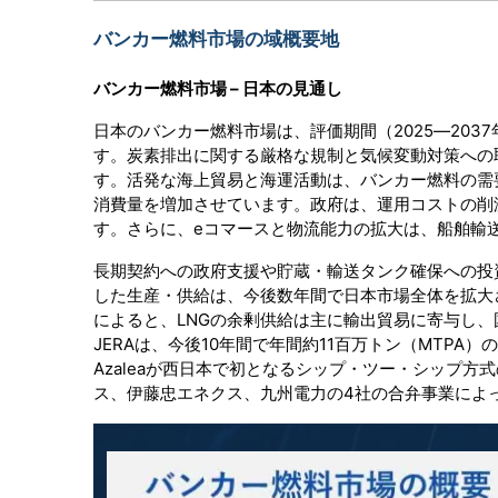
バンカー燃料市場の域概要地
バンカー燃料市場 – 日本の見通し
日本のバンカー燃料市場は、評価期間（2025―203
す。炭素排出に関する厳格な規制と気候変動対策への
す。活発な海上貿易と海運活動は、バンカー燃料の需
消費量を増加させています。政府は、運用コストの削
す。さらに、eコマースと物流能力の拡大は、船舶輸
長期契約への政府支援や貯蔵・輸送タンク確保への投
した生産・供給は、今後数年間で日本市場全体を拡大さ
によると、LNGの余剰供給は主に輸出貿易に寄与し
JERAは、今後10年間で年間約11百万トン（MTPA
Azaleaが西日本で初となるシップ・ツー・シップ
ス、伊藤忠エネクス、九州電力の4社の合弁事業によ