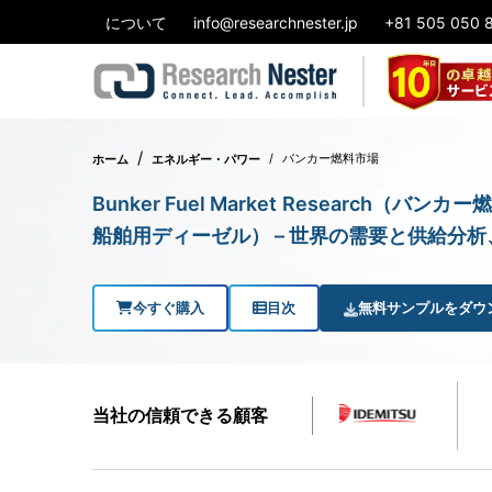
について
info@researchnester.jp
+81 505 050 
バンカー燃料市場
ホーム
エネルギー・パワー
Bunker Fuel Market Researc
船舶用ディーゼル） – 世界の需要と供給分析、
今すぐ購入
目次
無料サンプルをダウ
当社の信頼できる顧客