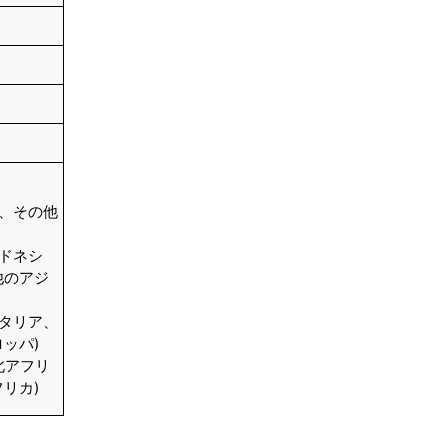
ン、その他
ンドネシ
他のアジ
イタリア、
ッパ)
北アフリ
リカ)