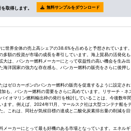
無料サンプルをダウンロード
析を取得します。
でに世界全体の売上高シェアの38.6%を占めると予想されています
の多額の投資が市場の成長を牽引しています。海上貿易の活発化も
の拡大は、バンカー燃料メーカーにとって収益性の高い機会を生み出
た海洋国家の強力な存在感も、バンカー燃料の販売をさらに後押し
たはゼロカーボンのバンカー燃料の販売を促進するように設定され
増加も、バンカー燃料の需要をさらに高めています。リサーチ・ネ
トンのバイオマリン燃料輸出枠の発行を検討していることは、今後数年
ます。例えば、2024年11月、マールスク社は大型コンテナ船を
た。これは、同社が気候目標の達成と二酸化炭素排出量の削減を目
料メーカーにとって最も好機のある市場となっています。エネルギ