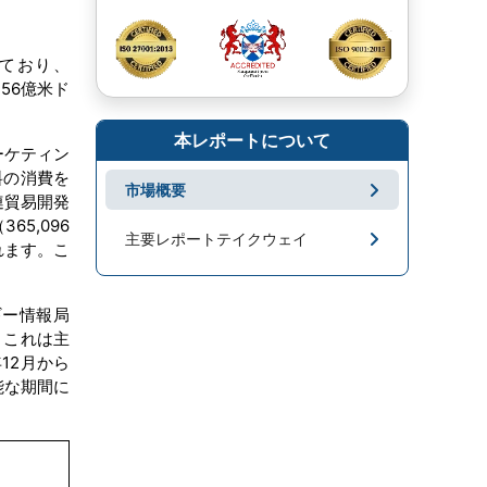
ており、
56億米ド
本レポートについて
ーケティン
料の消費を
市場概要
連貿易開発
5,096
主要レポートテイクウェイ
れます。こ
市場地域分析
ギー情報局
成長促進要因と課題
。これは主
12月から
能な期間に
セグメンテーション
キープレーヤー
市場ニュース