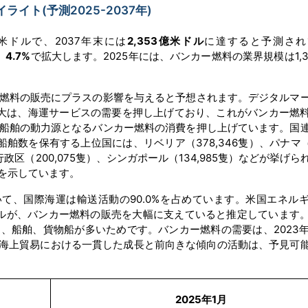
ト(予測2025-2037年)
6億米ドルで、2037年末には
2,353億米ドル
に達すると予測され
）4.7%
で拡大します。2025年には、バンカー燃料の業界規模は1,3
燃料の販売にプラスの影響を与えると予想されます。デジタルマ
大は、海運サービスの需要を押し上げており、これがバンカー燃
船舶の動力源となるバンカー燃料の消費を押し上げています。国
船舶数を保有する上位国には、リベリア（378,346隻）、パナマ（36
政区（200,075隻）、シンガポール（134,985隻）などが挙げら
を示しています。
いて、国際海運は輸送活動の90.0%を占めています。米国エネル
ールが、バンカー燃料の販売を大幅に支えていると推定しています
、船舶、貨物船が多いためです。バンカー燃料の需要は、2023年
た。海上貿易における一貫した成長と前向きな傾向の活動は、予見可
2025年1月