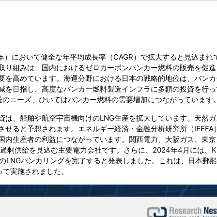
7年）において健全な年平均成長率（CAGR）で拡大すると見込まれ
取り組みは、国内におけるゼロカーボンバンカー燃料の販売を促進
要を高めています。海運分野における日本の戦略的地位は、バンカ
減を目指し、高度なバンカー燃料製造インフラに多額の投資を行っ
送のニーズ、ひいてはバンカー燃料の需要増加につながっています
資は、船舶や航空宇宙機向けのLNG生産を拡大しています。天然ガ
せると予想されます。エネルギー経済・金融分析研究所（IEEFA
、国内生産者の利益につながっています。関西電力、大阪ガス、東京
）の過剰供給を見込む主要電力会社です。さらに、2024年4月には、K
方式のLNGバンカリングを完了すると発表しました。これは、日本郵
って実施されました。