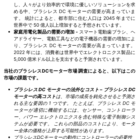
し、人々がより効率的で環境に優しいソリューションを求
める中、ブラシレス DC モーターの需要が高まっていま
す。 統計によると、都市部に住む人口は 2045 年までに
世界中で 50 億人以上増加すると予想されています。
家庭用電化製品の需要の増加
-
スマート電動歯ブラシ、ヘ
アドライヤー、電動工具などの電子機器の需要の増加によ
り、ブラシレス DC モーターの需要が高まっています。
2022 年には、消費者は世界中でエレクトロニクス製品に
5,000 億米ドル以上を支出すると予測されています。
当社のブラシレス
DC
モーター市場 調査によると、以下はこの
市場の課題です。
ブラシレス
DC モーターの法外なコスト – ブラシレス DC
モーターの高コスト
は、市場の成長を鈍化させると予測さ
れる主な要因の
1 つです。 たとえば、ブラシレス DC モ
ーターが適切に機能するには、センサー、コントローラ
ー、パワー エレクトロニクスを含む特殊な電子制御シス
テムが必要です。 これらの部品のコストにより、モータ
ー全体の価格が上昇する可能性があります。
ブラシレス
DCモーターの動作にコントローラーの必要性