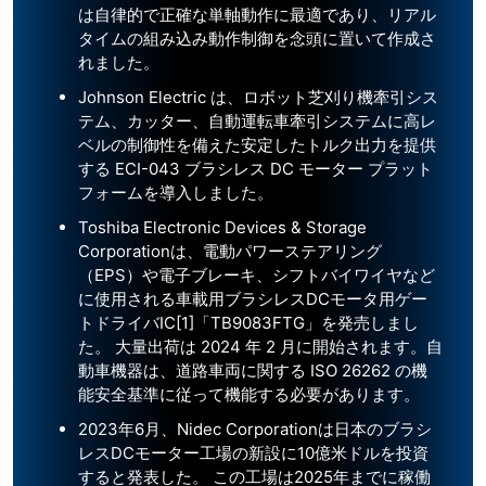
は自律的で正確な単軸動作に最適であり、リアル
タイムの組み込み動作制御を念頭に置いて作成さ
れました。
Johnson Electric は、ロボット芝刈り機牽引シス
テム、カッター、自動運転車牽引システムに高レ
ベルの制御性を備えた安定したトルク出力を提供
する ECI-043 ブラシレス DC モーター プラット
フォームを導入しました。
Toshiba Electronic Devices & Storage
Corporationは、電動パワーステアリング
（EPS）や電子ブレーキ、シフトバイワイヤなど
に使用される車載用ブラシレスDCモータ用ゲー
トドライバIC[1]「TB9083FTG」を発売しまし
た。 大量出荷は 2024 年 2 月に開始されます。自
動車機器は、道路車両に関する ISO 26262 の機
能安全基準に従って機能する必要があります。
2023年6月、Nidec Corporationは日本のブラシ
レスDCモーター工場の新設に10億米ドルを投資
すると発表した。 この工場は2025年までに稼働