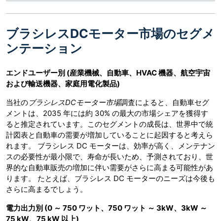
ブラシレスDCモーター市場のセグメ
ンテーション
エンドユーザー別
(産業機械、自動車、HVAC 機器、航空宇宙
および輸送機器、家庭用電化製品)
当社の
ブラシレス
DCモーター市場
調査によると、自動車セグ
メントは、2035 年には約 30% の最大の市場シェアを獲得す
ると推定されています。このセグメントの成長は、世界中で統
計図表と自動車の需要が増加していることに起因すると考えら
れます。 ブラシレス DC モーターは、効率が高く、メンテナン
スの必要性が最小限で、寿命が長いため、予測されており、世
界的な自動車販売の増加に伴い需要がさらに高まる可能性があ
ります。 たとえば、ブラシレス DC モーターのニーズは今後も
さらに高まるでしょう。
電力出力別
(0 ～ 750 ワット、750 ワット ～ 3kW、3kW ～
75 kW、75 kW 以上)