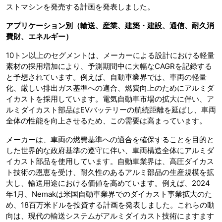
ストマシンを発売する計画を発表しました。
アプリケーション別（輸送、産業、建築・建設、通信、耐久消
費財、エネルギー）
10トン以上のセグメントは、メーカーによる設計における軽量
素材の採用増加により、予測期間中に大幅なCAGRを記録する
と予想されています。例えば、自動車業界では、車両の軽量
化、厳しい排出ガス基準への適合、燃費向上のためにアルミダ
イカストを採用しています。電気自動車市場の拡大に伴い、ア
ルミダイカスト部品はEVバッテリーの航続距離を延ばし、車両
全体の性能を向上させるため、この需要は高まっています。
メーカーは、車両の燃費基準への適合を確保することを目的と
した世界的な政府基準の遵守に伴い、車両構造全体にアルミダ
イカスト部品を使用しています。自動車業界は、高圧ダイカス
ト技術の恩恵を受け、耐久性のあるアルミ部品の生産規模を拡
大し、輸送用途における価値を高めています。例えば、2024
年1月、Nemakは米国自動車業界でのダイカスト事業拡大のた
め、18百万米ドルを投資する計画を発表しました。これらの動
向は、現代の輸送システムがアルミダイカスト技術にますます