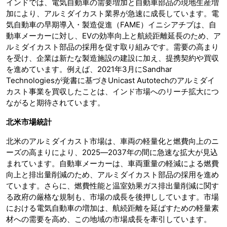
インドでは、電気自動車の需要増加と自動車部品の現地生産増
加により、アルミダイカスト業界が急速に成長しています。電
気自動車の早期導入・製造促進（FAME）イニシアチブは、自
動車メーカーに対し、EVの効率向上と航続距離延長のため、ア
ルミダイカスト部品の採用を促す取り組みです。需要の高まり
を受け、企業は新たな製造施設の建設に加え、提携契約や買収
を進めています。例えば、2021年3月にSandhar
Technologiesが覚書に基づきUnicast Autotechのアルミダイ
カスト事業を買収したことは、インド市場へのリーチ拡大につ
ながると期待されています。
北米市場統計
北米のアルミダイカスト市場は、車両の軽量化と燃費向上のニ
ーズの高まりにより、2025―2037年の間に急速な拡大が見込
まれています。自動車メーカーは、車両重量の軽減による燃費
向上と排出量削減のため、アルミダイカスト部品の採用を進め
ています。さらに、燃費性能と温室効果ガス排出量削減に関す
る政府の厳格な規制も、市場の成長を後押ししています。市場
における電気自動車の増加は、航続距離を延ばすための軽量素
材への需要を高め、この地域の市場成長を牽引しています。