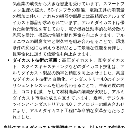
気産業の成長から大きな恩恵を受けています。スマートフ
ォン生産の拡大、5Gインフラの整備、電動工具の消費量
の増加に伴い、これらの機器や部品には高精度のアルミダ
イカスト部品が求められています。アルミダイカストは優
れた熱伝導性を有しており、電子機器は効率的な熱分散の
恩恵を受け、機器の性能と動作寿命を向上させます。アル
ミニウムの耐腐食性と耐久性を組み合わせることで、環境
条件の変化にも耐えうる部品として最適な性能を発揮し、
長寿命化に加えて信頼性も向上させます。
ダイカスト技術の革新：
高圧ダイカスト、真空ダイカス
ト、スクイズキャスティングなどのダイカスト技術は、ア
ルミダイカスト製品の効率と精度を向上させました。高度
なダイカスト技術と自動化、インダストリー4.0のインテ
リジェントシステムを組み合わせることで、生産速度の向
上、コスト削減、そして材料廃棄の削減が実現し、アルミ
ダイカスト市場の成長を支えています。近年、デジタル
ツインとインダストリアル 4.0 テクノロジーの組み合わせ
により、アルミダイカスト工程に革命的な変革がもたらさ
れました。
当社のアルミダイカスト市場調査によると、以下はこの市場の