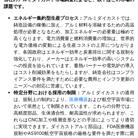
課題です。
エネルギー集約型生産プロセス：
アルミダイカストでは、
鋳造設備の稼働に加え、アルミ材料を溶融するための高温
処理が必要となるため、加工エネルギーの必要量は極めて
高くなります。電力消費量と燃料消費量の増加は、世界的
な電力価格の変動による生産コストの上昇につながりま
す。各国政府はエネルギー効率と炭素排出に関する規制を
強化しており、メーカーはエネルギー効率の高いシステム
への投資を迫られています。蓄熱バーナーや電気炉の導入
はコスト削減効果をもたらしますが、鋳造会社はコンプラ
イアンス要件を満たすために必要な費用とインフラ更新の
ニーズへの対応に苦慮しています。
特定分野における採用の制限：
アルミダイカストの適用
は、規制上の制約により、
医療機器
および航空宇宙市場に
おいて依然として制限されています。これらの分野では、
高精度部品、生体適合性、耐高温性が求められますが、こ
れらはCNC加工や積層造形などの手法によってより適切
に実現できます。ダイカストアルミ部品は、FDA医療機器
規制やAS9100航空宇宙規格の厳格な要件を満たす際に困