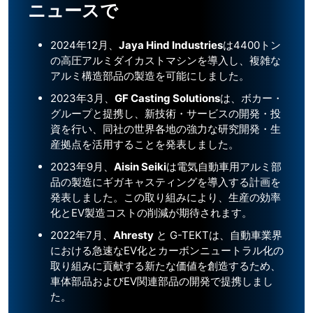
ニュースで
2024年12月、
Jaya Hind Industries
は4400トン
の高圧アルミダイカストマシンを導入し、複雑な
アルミ構造部品の製造を可能にしました。
2023年3月、
GF Casting Solutions
は、ボカー・
グループと提携し、新技術・サービスの開発・投
資を行い、同社の世界各地の強力な研究開発・生
産拠点を活用することを発表しました。
2023年9月、
Aisin Seiki
は電気自動車用アルミ部
品の製造にギガキャスティングを導入する計画を
発表しました。この取り組みにより、生産の効率
化とEV製造コストの削減が期待されます。
2022年7月、
Ahresty
と G-TEKTは、自動車業界
における急速なEV化とカーボンニュートラル化の
取り組みに貢献する新たな価値を創造するため、
車体部品およびEV関連部品の開発で提携しまし
た。