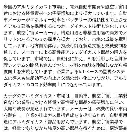
米国のアルミダイカスト市場は、電気自動車開発や航空宇宙用
途における軽量素材への需要増加により拡大しています。自動
車メーカーがエネルギー効率とバッテリーの信頼性を向上させ
るアルミ部品を採用するにつれ、ダイカスト技術も進化してい
ます。航空宇宙メーカーは、構造用途と非構造用途の両方でメ
リットのあるアルミの採用を拡大しており、市場の成長を牽引
しています。地方自治体は、持続可能な製造支援と燃費規制を
通じて、メーカーによる高性能アルミダイカスト部品の購入を
促しています。市場では、自動化に加え、AIを活用した品質管
理システムの開発も進んでおり、材料の無駄を削減しながら精
度向上を実現しています。企業によるIoTベースの監視システ
ムの導入も生産効率の向上と欠陥の最小化につながり、アルミ
ダイカストのコスト効率向上につながっています。
カナダのアルミダイカスト市場は、自動車、航空宇宙、工業製
造などの業界における軽量で高性能な部品の需要増加に伴い、
大幅な成長が見込まれています。メーカーは、燃費の良い車両
を製造し、企業の排出ガス目標達成を支援するため、自動車用
途にアルミダイカスト部品を好んでいます。航空宇宙業界で
は、軽量でありながら強度の高い部品を得るために、構造部品