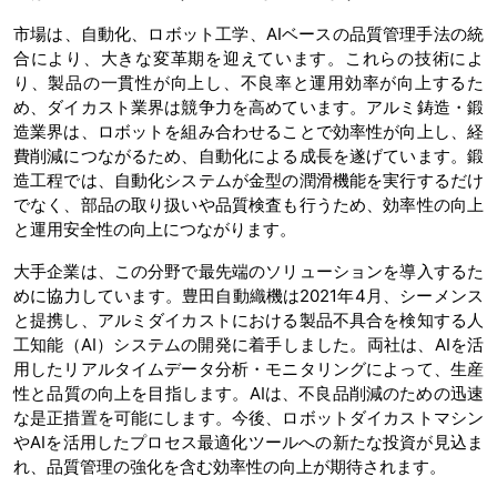
市場は、自動化、ロボット工学、AIベースの品質管理手法の統
合により、大きな変革期を迎えています。これらの技術によ
り、製品の一貫性が向上し、不良率と運用効率が向上するた
め、ダイカスト業界は競争力を高めています。アルミ鋳造・鍛
造業界は、ロボットを組み合わせることで効率性が向上し、経
費削減につながるため、自動化による成長を遂げています。鍛
造工程では、自動化システムが金型の潤滑機能を実行するだけ
でなく、部品の取り扱いや品質検査も行うため、効率性の向上
と運用安全性の向上につながります。
大手企業は、この分野で最先端のソリューションを導入するた
めに協力しています。豊田自動織機は2021年4月、シーメンス
と提携し、アルミダイカストにおける製品不具合を検知する人
工知能（AI）システムの開発に着手しました。両社は、AIを活
用したリアルタイムデータ分析・モニタリングによって、生産
性と品質の向上を目指します。AIは、不良品削減のための迅速
な是正措置を可能にします。今後、ロボットダイカストマシン
やAIを活用したプロセス最適化ツールへの新たな投資が見込ま
れ、品質管理の強化を含む効率性の向上が期待されます。